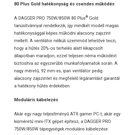
80 Plus Gold hatékonyság és csendes működés
®
A DAGGER PRO 750W/850W 80 Plus
Gold
tanúsítvánnyal rendelkezik, így mindkét modell magas
hatékonysággal képes működni alacsony zajszint
mellett. A ventilátor nélküli üzemmód lehetővé teszi,
hogy a hűtés 20%-os terhelés alatt kikapcsolt
állapotban maradjon, ezzel teljesen néma működést
biztosítva az egyszerűbb munkafolyamatok során. A
nagy méretű, 92 mm-es, ipari ventilátor pedig
alacsony zajszintet és megfelelő légáramlást garantál
a hatékony hűtés érdekében.
Moduláris kábelezés
Akár egy nagy teljesítményű ATX gamer PC-t, akár egy
kisméretű mini-ITX gépet építesz, a DAGGER PRO
750W/850W tápegységek moduláris kábelezése