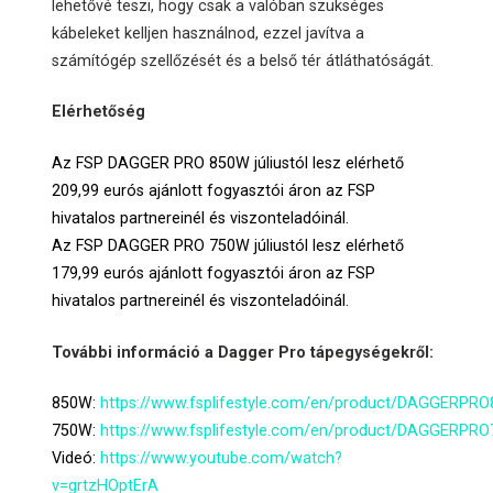
lehetővé teszi, hogy csak a valóban szükséges
kábeleket kelljen használnod, ezzel javítva a
számítógép szellőzését és a belső tér átláthatóságát.
Elérhetőség
Az FSP DAGGER PRO 850W júliustól lesz elérhető
209,99 eurós ajánlott fogyasztói áron az FSP
hivatalos partnereinél és viszonteladóinál.
Az FSP DAGGER PRO 750W júliustól lesz elérhető
179,99 eurós ajánlott fogyasztói áron az FSP
hivatalos partnereinél és viszonteladóinál.
További információ a Dagger Pro tápegységekről:
850W:
https://www.fsplifestyle.com/en/product/DAGGERPRO
750W:
https://www.fsplifestyle.com/en/product/DAGGERPRO
Videó:
https://www.youtube.com/watch?
v=grtzHOptErA