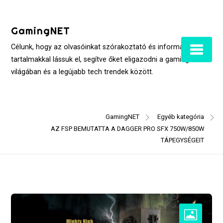
Skip
to
GamingNET
content
Célunk, hogy az olvasóinkat szórakoztató és informatív
tartalmakkal lássuk el, segítve őket eligazodni a gaming
világában és a legújabb tech trendek között.
GamingNET
Egyéb kategória
AZ FSP BEMUTATTA A DAGGER PRO SFX 750W/850W
TÁPEGYSÉGEIT