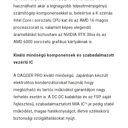
használható akár a legnagyobb teljesítményigényű
számítógép komponensekkel is, beleértve a K szériás
Intel Core i sorozatú CPU-kat és az AMD 16 magos
processzorait is, valamint képes elegendő
áramellátást biztosítani az NVIDIA RTX 30xx és az
AMD 6000 sorozatú grafikus kártyáknak is.
Kiváló minőségű komponensek és szabadalmazott
vezérlő IC
A DAGGER PRO kiváló minőségű, Japánban készült
elektrolitos kondenzátorokat használ, hogy
megbízható és tartós működést garantáljon nagy
terhelés esetén is. A DC-DC kialakítás és az FSP saját
fejlesztésű, szabadalmaztatott MIA IC™-je pedig stabil
működést, magas hatékonyságot, illetve széleskörű
biztonsági szolgáltatásokat nyújt.