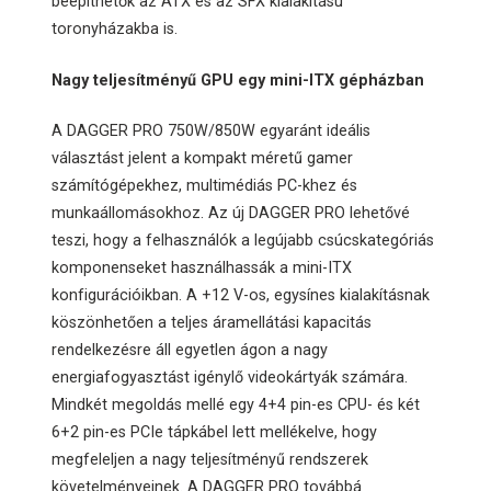
beépíthetők az ATX és az SFX kialakítású
toronyházakba is.
Nagy teljesítményű GPU egy mini-ITX gépházban
A DAGGER PRO 750W/850W egyaránt ideális
választást jelent a kompakt méretű gamer
számítógépekhez, multimédiás PC-khez és
munkaállomásokhoz. Az új DAGGER PRO lehetővé
teszi, hogy a felhasználók a legújabb csúcskategóriás
komponenseket használhassák a mini-ITX
konfigurációikban. A +12 V-os, egysínes kialakításnak
köszönhetően a teljes áramellátási kapacitás
rendelkezésre áll egyetlen ágon a nagy
energiafogyasztást igénylő videokártyák számára.
Mindkét megoldás mellé egy 4+4 pin-es CPU- és két
6+2 pin-es PCIe tápkábel lett mellékelve, hogy
megfeleljen a nagy teljesítményű rendszerek
követelményeinek. A DAGGER PRO továbbá