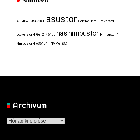
asustor
AS5404T
AS6704T
Celeron
Intel
Lockerstor
nas
nimbustor
Lockerstor 4 Gen2
N5105
Nimbustor 4
Nimbustor 4 AS5404T
NVMe
SSD
Archívum
Archívum