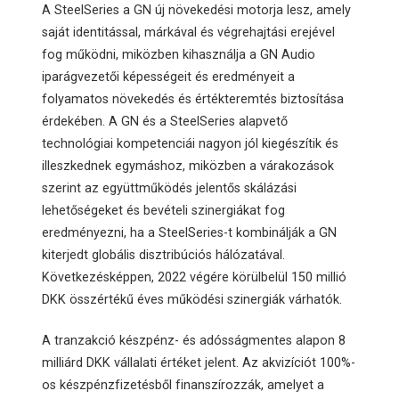
A SteelSeries a GN új növekedési motorja lesz, amely
saját identitással, márkával és végrehajtási erejével
fog működni, miközben kihasználja a GN Audio
iparágvezetői képességeit és eredményeit a
folyamatos növekedés és értékteremtés biztosítása
érdekében. A GN és a SteelSeries alapvető
technológiai kompetenciái nagyon jól kiegészítik és
illeszkednek egymáshoz, miközben a várakozások
szerint az együttműködés jelentős skálázási
lehetőségeket és bevételi szinergiákat fog
eredményezni, ha a SteelSeries-t kombinálják a GN
kiterjedt globális disztribúciós hálózatával.
Következésképpen, 2022 végére körülbelül 150 millió
DKK összértékű éves működési szinergiák várhatók.
A tranzakció készpénz- és adósságmentes alapon 8
milliárd DKK vállalati értéket jelent. Az akvizíciót 100%-
os készpénzfizetésből finanszírozzák, amelyet a