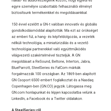
hallás- és audiorészlegeink között, hogy egyedi és
egyre személyre szabottabb felhasználói élményt
biztosítsunk termékeinkkel és megoldásainkkal.
150 évvel ezelőtt a GN-t valóban innovatív és globális
gondolkodásmóddal alapították. Ma ezt az örökséget
az emberi fül, a hang- és képfeldolgozás, a vezeték
nélküli technológia, a miniatürizálás és a vezető
technológiai partnerekkel való együttműködés
világvezető szakértelmével tiszteljük. A GN
megoldásait a ReSound, Beltone, Interton, Jabra,
BlueParrott, SteelSeries és FalCom márkák
forgalmazzák 100 országban. Az 1869-ben alapított
GN Csoport 6500 embert foglalkoztat és a Nasdaq
Copenhagen-ben (GN.CO) jegyzik. Látogassa meg
GN.com honlapunkat és lépjen kapcsolatba velünk a
LinkedIn, a Facebook és a Twitter oldalakon.
A SteelSeries-ről