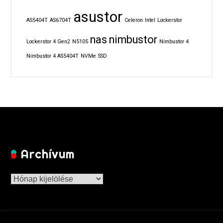
asustor
AS5404T
AS6704T
Celeron
Intel
Lockerstor
nas
nimbustor
Lockerstor 4 Gen2
N5105
Nimbustor 4
Nimbustor 4 AS5404T
NVMe
SSD
Archívum
Archívum