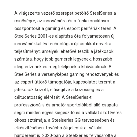
A világszerte vezető szerepet betöltő SteelSeries a
minőségre, az innovációra és a funkcionalitásra
összpontosít a gaming és esport perifériák terén. A
SteelSeries 2001-es alapítása óta folyamatosan új
innovációkkal és technológiai újításokkal növeli a
teljesítményt, amelyek lehetővé teszik a játékosok
számára, hogy jobb gamerek legyenek, hosszabb
ideig edzenek és megfeleljenek a kihívásoknak. A
SteelSeries a versenyképes gaming rendezvények és
az esport úttörő támogatója, kapcsolatot teremt a
játékosok között, elősegítve a közösség és a
céltudatosság elérését. A SteelSeries-t
professzionális és amatőr sportolókból álló csapata
segíti minden egyes kiegészítő és a vállalat szoftveres
ökoszisztémája, a Steelseries GG tervezésében és
elkészítésében, továbbá ők jelentik a vállalat
hajtóerejét is. 2020-ban a SteelSeries felvásárolta a