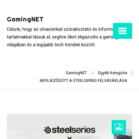
Skip
to
GamingNET
content
Célunk, hogy az olvasóinkat szórakoztató és informatív
tartalmakkal lássuk el, segítve őket eligazodni a gaming
világában és a legújabb tech trendek között.
GamingNET
Egyéb kategória
BEFEJEZŐDÖTT A STEELSERIES FELVÁSÁRLÁSA