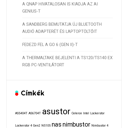
A QNAP HIVATALOSAN IS KIADJA AZ AI
GENIUS-T
A SANDBERG BEMUTATJA ÚJ BLUETOOTH
AUDIÓ ADAPTERÉT ÉS LAPTOPTÖLTŐIT
FEDEZD FEL A GO 6 (GEN II)-T
A THERMALTAKE BEJELENTI A TS120/TS140 EX
RGB PC-VENTILÁTORT
Címkék
asustor
AS5404T
AS6704T
Celeron
Intel
Lockerstor
nas
nimbustor
Lockerstor 4 Gen2
N5105
Nimbustor 4