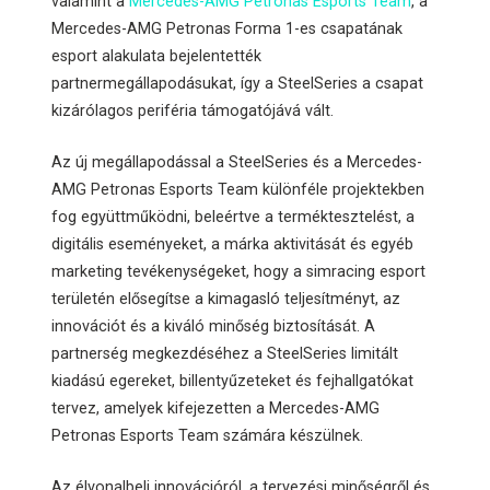
valamint a
Mercedes-AMG Petronas Esports Team
, a
Mercedes-AMG Petronas Forma 1-es csapatának
esport alakulata bejelentették
partnermegállapodásukat, így a SteelSeries a csapat
kizárólagos periféria támogatójává vált.
Az új megállapodással a SteelSeries és a Mercedes-
AMG Petronas Esports Team különféle projektekben
fog együttműködni, beleértve a terméktesztelést, a
digitális eseményeket, a márka aktivitását és egyéb
marketing tevékenységeket, hogy a simracing esport
területén elősegítse a kimagasló teljesítményt, az
innovációt és a kiváló minőség biztosítását. A
partnerség megkezdéséhez a SteelSeries limitált
kiadású egereket, billentyűzeteket és fejhallgatókat
tervez, amelyek kifejezetten a Mercedes-AMG
Petronas Esports Team számára készülnek.
Az élvonalbeli innovációról, a tervezési minőségről és