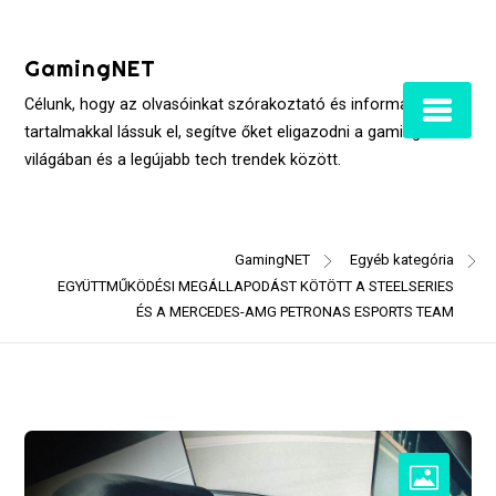
Skip
to
GamingNET
content
Célunk, hogy az olvasóinkat szórakoztató és informatív
tartalmakkal lássuk el, segítve őket eligazodni a gaming
világában és a legújabb tech trendek között.
GamingNET
Egyéb kategória
EGYÜTTMŰKÖDÉSI MEGÁLLAPODÁST KÖTÖTT A STEELSERIES
ÉS A MERCEDES-AMG PETRONAS ESPORTS TEAM