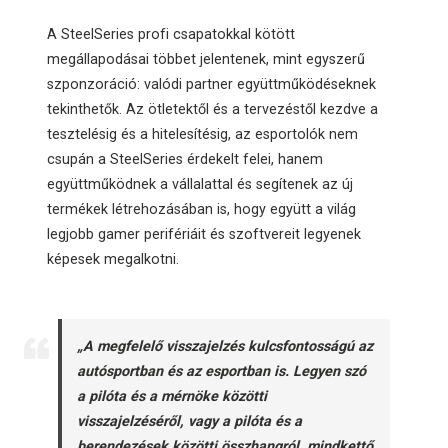
A SteelSeries profi csapatokkal kötött
megállapodásai többet jelentenek, mint egyszerű
szponzoráció: valódi partner együttműködéseknek
tekinthetők. Az ötletektől és a tervezéstől kezdve a
tesztelésig és a hitelesítésig, az esportolók nem
csupán a SteelSeries érdekelt felei, hanem
együttműködnek a vállalattal és segítenek az új
termékek létrehozásában is, hogy együtt a világ
legjobb gamer perifériáit és szoftvereit legyenek
képesek megalkotni.
„A megfelelő visszajelzés kulcsfontosságú az
autósportban és az esportban is. Legyen szó
a pilóta és a mérnöke közötti
visszajelzéséről, vagy a pilóta és a
berendezések közötti összhangról, mindkettő