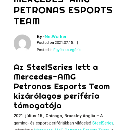
PETRONAS ESPORTS
TEAM
By -
NetWorker
Posted on
2021.07.15.
Posted in
Egyéb kategória
Az SteelSeries lett a
Mercedes-AMG
Petronas Esports Team
kizárólagos periféria
támogatója
2021. július 15., Chicago, Brackley Anglia
– A
gaming- és esport-perifériákban világelső
SteelSeries
,