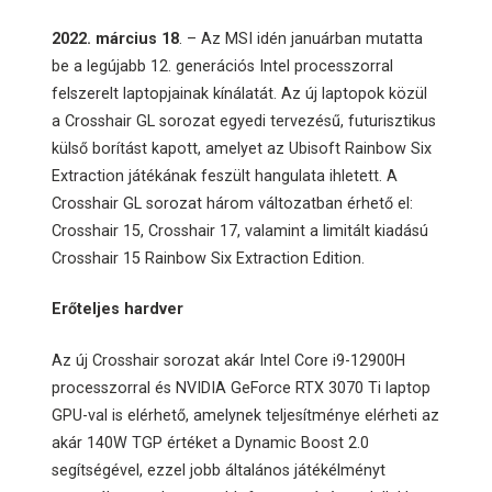
2022. március 18
. – Az MSI idén januárban mutatta
be a legújabb 12. generációs Intel processzorral
felszerelt laptopjainak kínálatát. Az új laptopok közül
a Crosshair GL sorozat egyedi tervezésű, futurisztikus
külső borítást kapott, amelyet az Ubisoft Rainbow Six
Extraction játékának feszült hangulata ihletett. A
Crosshair GL sorozat három változatban érhető el:
Crosshair 15, Crosshair 17, valamint a limitált kiadású
Crosshair 15 Rainbow Six Extraction Edition.
Erőteljes hardver
Az új Crosshair sorozat akár Intel Core i9-12900H
processzorral és NVIDIA GeForce RTX 3070 Ti laptop
GPU-val is elérhető, amelynek teljesítménye elérheti az
akár 140W TGP értéket a Dynamic Boost 2.0
segítségével, ezzel jobb általános játékélményt