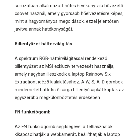
sorozatban alkalmazott hűtés 6 vékonyfalú hővezető
csövet használ, amely gyorsabb hőelvezetésre képes,
mint a hagyományos megoldások, ezzel jelentősen
javítva annak hatékonyságát.
Billentyűzet háttérvilágítás
A spektrum RGB-háttérvilágítással rendelkező
billentyűzet az MSI exkluzív tervezését használja,
amely nagyban illeszkedik a laptop Rainbow Six
Extractiont idéző kialakításához. A W, S, A, D gombok
mindemellett áttetsző sárga billentyűsapkát kaptak az
egyszerűbb megkülönböztetés érdekében.
FN funkciógomb
Az FN funkciógomb segítségével a felhasználók
kikapcsolhatják a webkamerát, beállíthatják a laptop