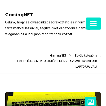
Skip
to
GamingNET
content
Célunk, hogy az olvasóinkat szórakoztató és informatív
tartalmakkal lássuk el, segítve őket eligazodni a gaming
világában és a legújabb tech trendek között.
GamingNET
Egyéb kategória
EMELD ÚJ SZINTRE A JÁTÉKÉLMÉNYT AZ MSI CROSSHAIR
LAPTOPJAIVAL!