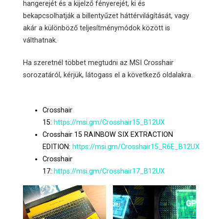
hangerejét és a kijelző fényerejét, ki és
bekapcsolhatják a billentyűzet háttérvilágítását, vagy
akár a különböző teljesítménymódok között is
válthatnak.
Ha szeretnél többet megtudni az MSI Crosshair
sorozatáról, kérjük, látogass el a következő oldalakra.
Crosshair
15:
https://msi.gm/Crosshair15_B12UX
Crosshair 15 RAINBOW SIX EXTRACTION
EDITION:
https://msi.gm/Crosshair15_R6E_B12UX
Crosshair
17:
https://msi.gm/Crosshair17_B12UX