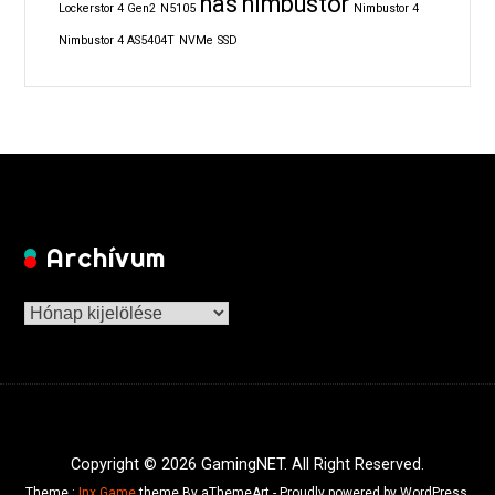
nas
nimbustor
Lockerstor 4 Gen2
N5105
Nimbustor 4
Nimbustor 4 AS5404T
NVMe
SSD
Archívum
Archívum
Copyright © 2026 GamingNET. All Right Reserved.
Theme :
Inx Game
theme By aThemeArt - Proudly powered by WordPress.