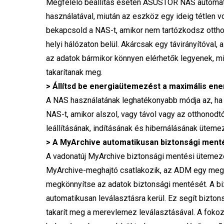
Megfelelő beállítás esetén ASUSTOR NAS automati
használatával, miután az eszköz egy ideig tétlen 
bekapcsold a NAS-t, amikor nem tartózkodsz otthon
helyi hálózaton belül. Akárcsak egy távirányítóval,
az adatok bármikor könnyen elérhetők legyenek, m
takarítanak meg.
> Állítsd be energiaütemezést a maximális en
A NAS használatának leghatékonyabb módja az, ha 
NAS-t, amikor alszol, vagy távol vagy az otthonod
leállításának, indításának és hibernálásának ütem
> A MyArchive automatikusan biztonsági mentést
A vadonatúj MyArchive biztonsági mentési ütemezés
MyArchive-meghajtó csatlakozik, az ADM egy megh
megkönnyítse az adatok biztonsági mentését. A b
automatikusan leválasztásra kerül. Ez segít bizt
takarít meg a merevlemez leválasztásával. A fokoz