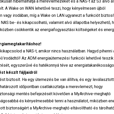
kusan hibernálhatja a merevlemezeket és a NAS-t az S3 alvó ál
volt. A Wake on WAN lehetővé teszi, hogy kényelmesen újból
 vagy irodában, míg a Wake on LAN ugyanezt a funkciót biztosí
 a NAS be- és kikapcsolható, valamint alvó állapotba helyezhető, 
iközben csökkentik az energiafogyasztási költségeket és energ
ergiamegtakarításhoz!
kikapcsolod a NAS-t, amikor nincs használatban. Hagyd pihenni 
tól/irodádtól! Az ADM energiaütemezési funkciói lehetővé teszi
ezését, egyszerűvé és hatékonnyá téve az energiatakarékosságo
 készít fájljaidról
t biztosít. Ha egy ütemezés be van állítva, és egy leválasztott
atározott időpontban csatlakoztatja a merevlemezt, hogy
iztonsági mentés befejezését követően a MyArchive-meghajtó
onságosabbá és kényelmesebbé tenni a használatot, miközben ene
ott biztonságért a MyArchive-meghajtó eltávolítható és tárolhat