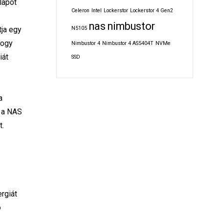
lapot
Celeron
Intel
Lockerstor
Lockerstor 4 Gen2
nas
nimbustor
N5105
tja egy
hogy
Nimbustor 4
Nimbustor 4 AS5404T
NVMe
iát
SSD
a
k a NAS
t.
rgiát
ó