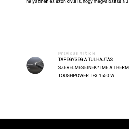
helyszínen és azon kívül is, hogy megvalósítsa a 
Previous Article
TÁPEGYSÉG A TÚLHAJTÁS
SZERELMESEINEK? ÍME A THERM
TOUGHPOWER TF3 1550 W