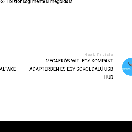
3-2-1 biztonsági mentési megoldást.
Next Article
MEGAERŐS WIFI EGY KOMPAKT
ALTAKE
ADAPTERBEN ÉS EGY SOKOLDALÚ USB
HUB