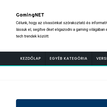
Skip
to
GamingNET
content
Célunk, hogy az olvasóinkat szórakoztató és informatí
lássuk el, segítve őket eligazodni a gaming világában 
tech trendek között.
KEZDŐLAP
EGYÉB KATEGÓRIA
VERS