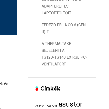
ADAPTERÉT ÉS
LAPTOPTÖLTŐIT
FEDEZD FEL A GO 6 (GEN
II)-T
A THERMALTAKE
BEJELENTI A
TS120/TS140 EX RGB PC-
VENTILÁTORT
ek és
Címkék
asustor
AS5404T
AS6704T