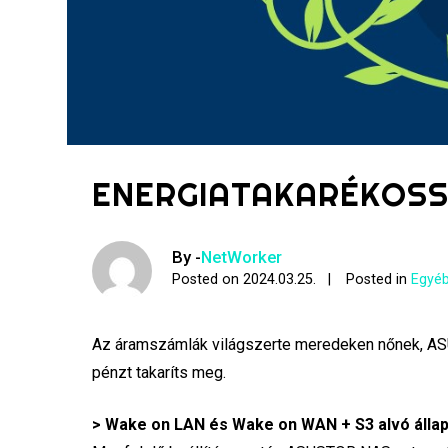
ENERGIATAKARÉKOSS
By -
NetWorker
Posted on
2024.03.25.
Posted in
Egyéb
Az áramszámlák világszerte meredeken nőnek, ASU
pénzt takaríts meg.
> Wake on LAN és Wake on WAN + S3 alvó álla