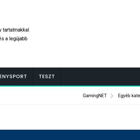
v tartalmakkal
és a legújabb
ENYSPORT
TESZT
GamingNET
Egyéb kate