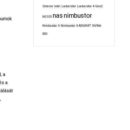
Celeron
Intel
Lockerstor
Lockerstor 4 Gen2
nas
nimbustor
N5105
lbumok
Nimbustor 4
Nimbustor 4 AS5404T
NVMe
SSD
, a
és a
tálását
,