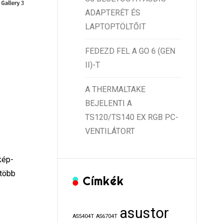
ADAPTERÉT ÉS
LAPTOPTÖLTŐIT
FEDEZD FEL A GO 6 (GEN
II)-T
A THERMALTAKE
BEJELENTI A
TS120/TS140 EX RGB PC-
VENTILÁTORT
kép-
 több
Címkék
asustor
AS5404T
AS6704T