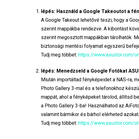
lépés: Használd a Google Takeoutot a fé
A Google Takeout lehetővé teszi, hogy a Goo
szerint mappákba rendezve. A kibontást kö
szerint megosztott mappákban tárolhatók. M
biztonsági mentési folyamat egyszerű befe
Tudj meg többet:
https://www.asustor.com/o
lépés: Menedzseld a Google Fotókat AS
Miután importáltad fényképeidet a NAS-ra,
Photo Gallery 3-mal és a telefonokhoz készül
mappát, ahol a fényképeket tárolod, állítsd 
a Photo Gallery 3-ba! Használhatod az AiF
valamint bármikor és bárhol elérheted azokat
Tudj meg többet:
https://www.asustor.com/o