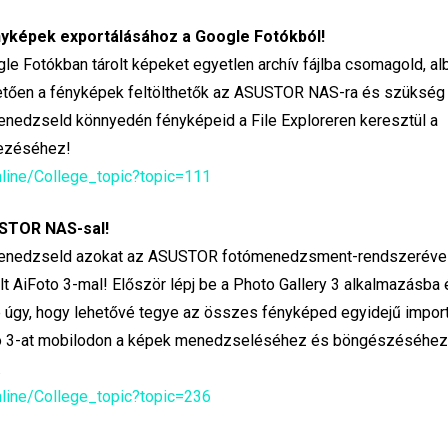
nyképek exportálásához a Google Fotókból!
gle Fotókban tárolt képeket egyetlen archív fájlba csomagold, a
vetően a fényképek feltölthetők az ASUSTOR NAS-ra és szükség
enedzseld könnyedén fényképeid a File Exploreren keresztül a
jezéséhez!
nline/College_topic?topic=111
USTOR NAS-sal!
 menedzseld azokat az ASUSTOR fotómenedzsment-rendszerével
t AiFoto 3-mal! Először lépj be a Photo Gallery 3 alkalmazásba 
be úgy, hogy lehetővé tegye az összes fényképed egyidejű impor
oto 3-at mobilodon a képek menedzseléséhez és böngészéséhez
.
nline/College_topic?topic=236