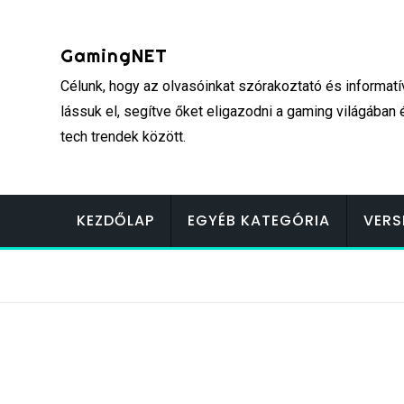
Skip
to
GamingNET
content
Célunk, hogy az olvasóinkat szórakoztató és informatí
lássuk el, segítve őket eligazodni a gaming világában 
tech trendek között.
KEZDŐLAP
EGYÉB KATEGÓRIA
VERS