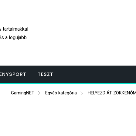
v tartalmakkal
és a legújabb
ENYSPORT
TESZT
GamingNET
Egyéb kategória
HELYEZD ÁT ZÖKKENŐM