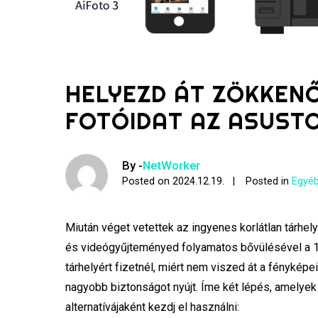
HELYEZD ÁT ZÖKKEN
FOTÓIDAT AZ ASUST
By -
NetWorker
Posted on
2024.12.19.
Posted in
Egyéb
Miután véget vetettek az ingyenes korlátlan tárhel
és videógyűjteményed folyamatos bővülésével a 15
tárhelyért fizetnél, miért nem viszed át a fényk
nagyobb biztonságot nyújt. Íme két lépés, amely
alternatívájaként kezdj el használni: