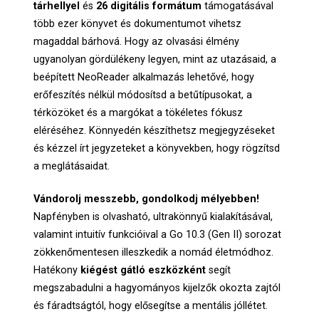
tárhellyel
és
26 digitális formátum
támogatásával
több ezer könyvet és dokumentumot vihetsz
magaddal bárhová. Hogy az olvasási élmény
ugyanolyan gördülékeny legyen, mint az utazásaid, a
beépített NeoReader alkalmazás lehetővé, hogy
erőfeszítés nélkül módosítsd a betűtípusokat, a
térközöket és a margókat a tökéletes fókusz
eléréséhez. Könnyedén készíthetsz megjegyzéseket
és kézzel írt jegyzeteket a könyvekben, hogy rögzítsd
a meglátásaidat.
Vándorolj messzebb, gondolkodj mélyebben!
Napfényben is olvasható, ultrakönnyű kialakításával,
valamint intuitív funkcióival a Go 10.3 (Gen II) sorozat
zökkenőmentesen illeszkedik a nomád életmódhoz.
Hatékony
kiégést gátló eszközként
segít
megszabadulni a hagyományos kijelzők okozta zajtól
és fáradtságtól, hogy elősegítse a mentális jóllétet.