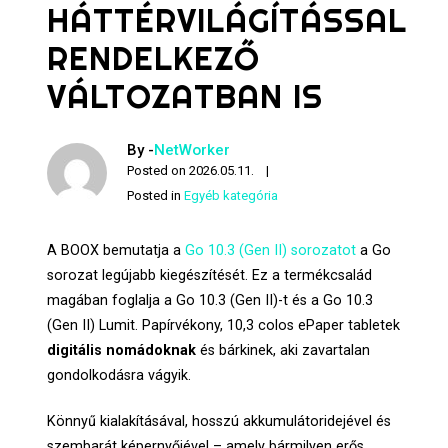
HÁTTÉRVILÁGÍTÁSSAL
RENDELKEZŐ
VÁLTOZATBAN IS
By -
NetWorker
Posted on
2026.05.11.
Posted in
Egyéb kategória
A BOOX bemutatja a
Go 10.3 (Gen II) sorozatot
a Go
sorozat legújabb kiegészítését. Ez a termékcsalád
magában foglalja a Go 10.3 (Gen II)-t és a Go 10.3
(Gen II) Lumit. Papírvékony, 10,3 colos ePaper tabletek
digitális nomádoknak
és bárkinek, aki zavartalan
gondolkodásra vágyik.
Könnyű kialakításával, hosszú akkumulátoridejével és
szembarát képernyőjével – amely bármilyen erős