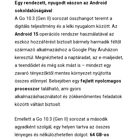
Egy rendezett, nyugodt vászon az Android
sokoldalúságával
A Go 10.3 (Gen II) sorozat összhangot teremt a
digitális teljesítmény és a lelki nyugalom között. Az
Android 15
operációs rendszer használatával az
eszköz hozzáférést biztosít bármely harmadik féltől
származó alkalmazáshoz a Google Play Áruházon
keresztül. Megnézheted a naptáradat, az e-mailjeidet,
a teendőidet és még sok mást is – mindezt egy
zavaró tényezőktől mentes környezet nyújtotta
összes előnnyel. Belsejében egy
fejlett nyolcmagos
processzor
található, ami gyors
alkalmazáshasználatot és zökkenőmentes feladatok
közötti váltást biztosít.
Emellett a Go 10.3 (Gen II) sorozat a második
agyadként szolgál, egy helyen tartva az összes
lényeges és nélkülözhetetlen dolgot.
64 GB-os