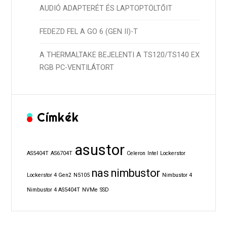
AUDIÓ ADAPTERÉT ÉS LAPTOPTÖLTŐIT
FEDEZD FEL A GO 6 (GEN II)-T
A THERMALTAKE BEJELENTI A TS120/TS140 EX
RGB PC-VENTILÁTORT
Címkék
asustor
AS5404T
AS6704T
Celeron
Intel
Lockerstor
nas
nimbustor
Lockerstor 4 Gen2
N5105
Nimbustor 4
Nimbustor 4 AS5404T
NVMe
SSD