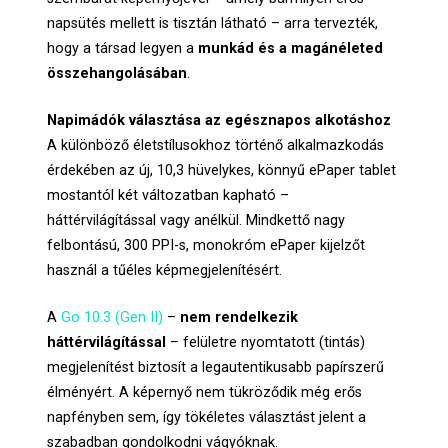
napsütés mellett is tisztán látható – arra tervezték,
hogy a társad legyen a
munkád és a magánéleted
összehangolásában
.
Napimádók választása az egésznapos alkotáshoz
A különböző életstílusokhoz történő alkalmazkodás
érdekében az új, 10,3 hüvelykes, könnyű ePaper tablet
mostantól két változatban kapható –
háttérvilágítással vagy anélkül. Mindkettő nagy
felbontású, 300 PPI-s, monokróm ePaper kijelzőt
használ a tűéles képmegjelenítésért.
A
Go 10.3 (Gen II)
–
nem rendelkezik
háttérvilágítással
– felületre nyomtatott (tintás)
megjelenítést biztosít a legautentikusabb papírszerű
élményért. A képernyő nem tükröződik még erős
napfényben sem, így tökéletes választást jelent a
szabadban gondolkodni vágyóknak.