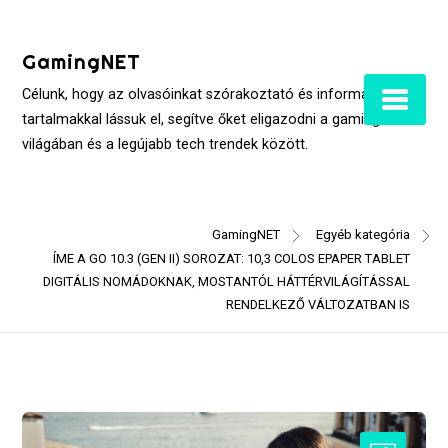
Skip
to
GamingNET
content
Célunk, hogy az olvasóinkat szórakoztató és informatív
tartalmakkal lássuk el, segítve őket eligazodni a gaming
világában és a legújabb tech trendek között.
GamingNET
Egyéb kategória
ÍME A GO 10.3 (GEN II) SOROZAT: 10,3 COLOS EPAPER TABLET
DIGITÁLIS NOMÁDOKNAK, MOSTANTÓL HÁTTÉRVILÁGÍTÁSSAL
RENDELKEZŐ VÁLTOZATBAN IS