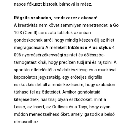
napos fókuszt biztosít, bárhová is mész.
Rögzíts szabadon, rendszerezz okosan!
A kreativitás nem követ semmilyen menetrendet, a Go
10.3 (Gen II) sorozatú tabletek azonban
gondoskodnak arról, hogy mindig készen állj az ihlet
megragadására A mellékelt
InkSense Plus stylus
4
096 nyomásérzékenységi szintet és dőlésszög-
támogatást kínál, hogy precízen tudj írni és rajzolni. A
spontán ötleteléstől a vázlatkészítésig és a munkával
kapcsolatos jegyzetekig, egy erőteljes digitális
eszközkészlet áll a rendelkezésedre, hogy szabadon
tárhasd fel az ötleteidet. Amikor gondolataid
kiteljesednek, használj olyan eszközöket, mint a
Lasso, az Insert, az Outlines és a Tags, hogy olyan
módon menedzselhesd őket, amely igazodik a belső
ritmusodhoz.