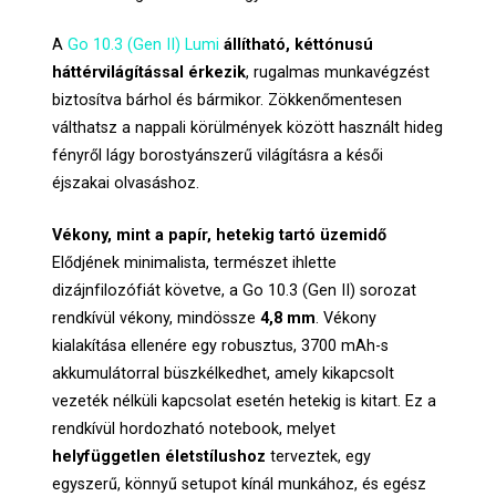
A
Go 10.3 (Gen II) Lumi
állítható, kéttónusú
háttérvilágítással érkezik
, rugalmas munkavégzést
biztosítva bárhol és bármikor. Zökkenőmentesen
válthatsz a nappali körülmények között használt hideg
fényről lágy borostyánszerű világításra a késői
éjszakai olvasáshoz.
Vékony, mint a papír, hetekig tartó üzemidő
Elődjének minimalista, természet ihlette
dizájnfilozófiát követve, a Go 10.3 (Gen II) sorozat
rendkívül vékony, mindössze
4,8 mm
. Vékony
kialakítása ellenére egy robusztus, 3700 mAh-s
akkumulátorral büszkélkedhet, amely kikapcsolt
vezeték nélküli kapcsolat esetén hetekig is kitart. Ez a
rendkívül hordozható notebook, melyet
helyfüggetlen életstílushoz
terveztek, egy
egyszerű, könnyű setupot kínál munkához, és egész