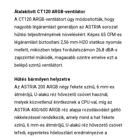
Átalakított CT120 ARGB-ventilátor
A CT120 ARGB-ventilátort úgy módosították, hogy
nagyobb légáramlást generáljon az ASTRIA sorozat
hűtési teljesítményének növeléséért. Képes 65 CFM-es
légáramlást biztosítani 2,56 mm-H2O statikus nyomás
mellett, miközben teljes fordulatszámon 26,8 dBA-s
zajszinttel működik, magasabb szintre emelve ezt a
belépő szintű ventilátort.
Hűtés bármilyen helyzetre
Az ASTRIA 200 ARGB négy fekete színű, 6 mm-es
átmérőjű, U-alakú réz hővezető csövet használ,
melyek közvetlenül érintkeznek a CPU-val, míg az
ASTRIA 400/600 ARGB réz alapja rozsdásodást gátló
nikkelezéssel rendelkezik, amely mind a hat fekete
színű, 6 mm-es átmérőjű, U-alakú réz hővezető csövet
lefedi, egyenletes hőeloszlást eredményezve a