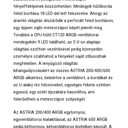
fényeffektjeinek köszönhetően. Mindegyik hűtőborda
felső borítása 18 LED-del lett felszerelve. Ahogy az
áramló világítás átszűrődik a perforált felső borításon,
egy éppen zajló meteorzápor képét jeleníti meg.
Továbbá a CPU-hűtő CT120 ARGB-ventilátorai
mindegyikén 9 LED található, az 5 V-os alaplapi
világítási szoftver vezérlésével pedig könnyedén
személyre szabhatod a fényeket saját stílusodnak
megfelelően. A lenyűgöző világítás
kihangsúlyozásáért az összes ASTRIA 200/400/600
ARGB-alkatrész, beleértve a ventilátort, a bordákat és
az U-alakú réz hőcsöveket, egységes fekete színben
egyesül, egy sötét éjszakára hasonlítva, ami
felerősítheti a meteorzápor szépségét.
Az ASTRIA 200/400 ARGB egytornyos,
egyventilátoros kialakítással, az ASTRIA 600 ARGB
pedig kéttornyos, kétventilátoros kivitelben készült. A