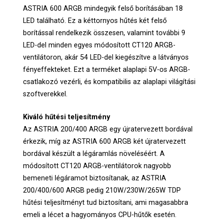
ASTRIA 600 ARGB mindegyik felső borításában 18
LED található. Ez a kéttornyos hűtés két felső
borítással rendelkezik összesen, valamint további 9
LED-del minden egyes módosított CT120 ARGB-
ventilátoron, akár 54 LED-del kiegészítve a látványos
fényeffekteket. Ezt a terméket alaplapi 5V-os ARGB-
csatlakozó vezérli, és kompatibilis az alaplapi világítási
szoftverekkel.
Kiváló hűtési teljesítmény
Az ASTRIA 200/400 ARGB egy újratervezett bordával
érkezik, míg az ASTRIA 600 ARGB két újratervezett
bordával készült a légáramlás növeléséért. A
módosított CT120 ARGB-ventilátorok nagyobb
bemeneti légáramot biztosítanak, az ASTRIA
200/400/600 ARGB pedig 210W/230W/265W TDP
hűtési teljesítményt tud biztosítani, ami magasabbra
emeli a lécet a hagyományos CPU-hűtők esetén.