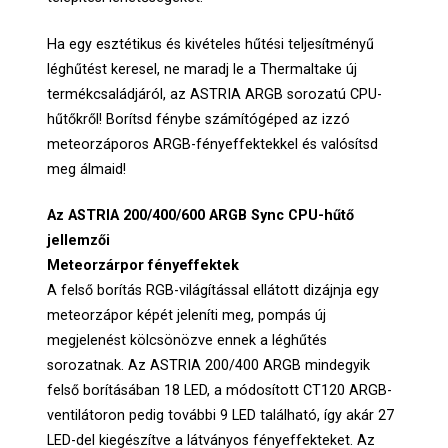
Ha egy esztétikus és kivételes hűtési teljesítményű
léghűtést keresel, ne maradj le a Thermaltake új
termékcsaládjáról, az ASTRIA ARGB sorozatú CPU-
hűtőkről! Borítsd fénybe számítógéped az izzó
meteorzáporos ARGB-fényeffektekkel és valósítsd
meg álmaid!
Az ASTRIA 200/400/600 ARGB Sync CPU-hűtő
jellemzői
Meteorzárpor fényeffektek
A felső borítás RGB-világítással ellátott dizájnja egy
meteorzápor képét jeleníti meg, pompás új
megjelenést kölcsönözve ennek a léghűtés
sorozatnak. Az ASTRIA 200/400 ARGB mindegyik
felső borításában 18 LED, a módosított CT120 ARGB-
ventilátoron pedig további 9 LED található, így akár 27
LED-del kiegészítve a látványos fényeffekteket. Az