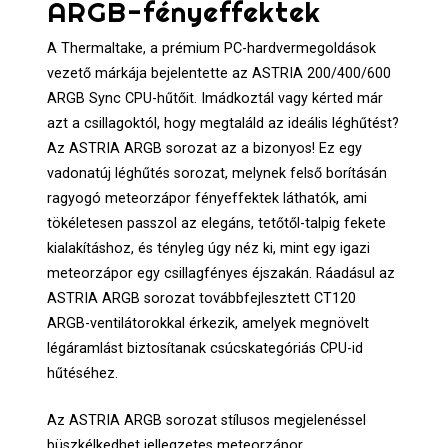
ARGB-fényeffektek
A Thermaltake, a prémium PC-hardvermegoldások
vezető márkája bejelentette az ASTRIA 200/400/600
ARGB Sync CPU-hűtőit. Imádkoztál vagy kérted már
azt a csillagoktól, hogy megtaláld az ideális léghűtést?
Az ASTRIA ARGB sorozat az a bizonyos! Ez egy
vadonatúj léghűtés sorozat, melynek felső borításán
ragyogó meteorzápor fényeffektek láthatók, ami
tökéletesen passzol az elegáns, tetőtől-talpig fekete
kialakításhoz, és tényleg úgy néz ki, mint egy igazi
meteorzápor egy csillagfényes éjszakán. Ráadásul az
ASTRIA ARGB sorozat továbbfejlesztett CT120
ARGB-ventilátorokkal érkezik, amelyek megnövelt
légáramlást biztosítanak csúcskategóriás CPU-id
hűtéséhez.
Az ASTRIA ARGB sorozat stílusos megjelenéssel
büszkélkedhet jellegzetes meteorzápor