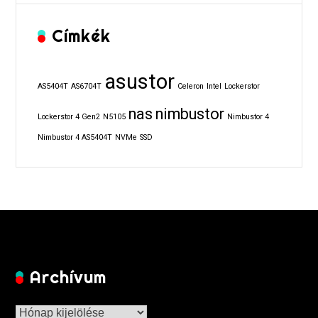
Címkék
asustor
AS5404T
AS6704T
Celeron
Intel
Lockerstor
nas
nimbustor
Lockerstor 4 Gen2
N5105
Nimbustor 4
Nimbustor 4 AS5404T
NVMe
SSD
Archívum
Archívum