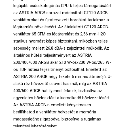
legújabb csúcskategóriás CPU-k teljes támogatásáért
az ASTRIA ARGB sorozat módosított CT120 ARGB-
ventilátorokat és újratervezett bordákat tartalmaz a
légáramlás növeléséért. Az átalakított CT120 ARGB-
ventilátor 65 CFM-es légáramlást és 2,56 mm-H2O
statikus nyomást képes biztosítani, miközben teljes
sebesség mellett 26,8 dBA-s zajszinttel működik. Az
általános hűtési teljesítményért az ASTRIA
200/400/600 ARGB akár 210 W-os/230 W-os/265 W-
os TDP hűtési teljesítményt biztosíthat. Emellett az
ASTRIA 200 ARGB négy fekete 6 mm-es átmérőjű, U-
alakú réz hővezető csövet használ, míg az ASTRIA
400/600 ARGB hat ilyennel érkezik, biztosítva az
egyenletes hőelosztást a kiemelkedő hőelvezetésért.
Az ASTRIA ARGB-n emellett kényelmesen
beállíthatod a ventilátor helyzetét a memória
magasságához igazodva, biztosítva a rugalmas
telepítési lehetőségeket.