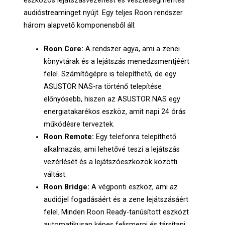
eszközös lejátszásvezérlést és veszteségmentes
audióstreaminget nyújt. Egy teljes Roon rendszer
három alapvető komponensből áll:
Roon Core:
A rendszer agya, ami a zenei
könyvtárak és a lejátszás menedzsmentjéért
felel. Számítógépre is telepíthető, de egy
ASUSTOR NAS-ra történő telepítése
előnyösebb, hiszen az ASUSTOR NAS egy
energiatakarékos eszköz, amit napi 24 órás
működésre terveztek.
Roon Remote:
Egy telefonra telepíthető
alkalmazás, ami lehetővé teszi a lejátszás
vezérlését és a lejátszóeszközök közötti
váltást.
Roon Bridge:
A végponti eszköz, ami az
audiójel fogadásáért és a zene lejátszásáért
felel. Minden Roon Ready-tanúsított eszközt
automatikusan képes felismerni és társítani.