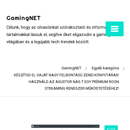
Skip
to
GamingNET
content
Célunk, hogy az olvasóinkat szórakoztató és informatív
tartalmakkal lássuk el, segítve őket eligazodni a gaming
világában és a legújabb tech trendek között.
GamingNET
Egyéb kategória
KÉSZÍTSD EL SAJÁT NAGY FELBONTÁSÚ ZENEI KÖNYVTÁRAD!
HASZNÁLD AZ ASUSTOR NAS-T EGY PRÉMIUM ROON
STREAMING RENDSZER MŰKÖDTETÉSÉHEZ!