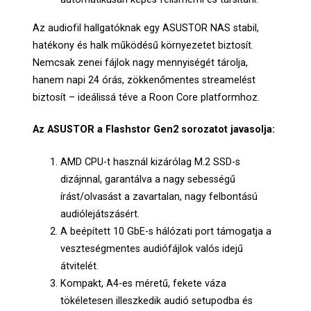
Az audiofil hallgatóknak egy ASUSTOR NAS stabil,
hatékony és halk működésű környezetet biztosít.
Nemcsak zenei fájlok nagy mennyiségét tárolja,
hanem napi 24 órás, zökkenőmentes streamelést
biztosít – ideálissá téve a Roon Core platformhoz.
Az ASUSTOR a Flashstor Gen2 sorozatot javasolja:
AMD CPU-t használ kizárólag M.2 SSD-s
dizájnnal, garantálva a nagy sebességű
írást/olvasást a zavartalan, nagy felbontású
audiólejátszásért.
A beépített 10 GbE-s hálózati port támogatja a
veszteségmentes audiófájlok valós idejű
átvitelét.
Kompakt, A4-es méretű, fekete váza
tökéletesen illeszkedik audió setupodba és