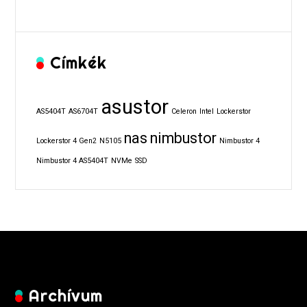
Címkék
asustor
AS5404T
AS6704T
Celeron
Intel
Lockerstor
nas
nimbustor
Lockerstor 4 Gen2
N5105
Nimbustor 4
Nimbustor 4 AS5404T
NVMe
SSD
Archívum