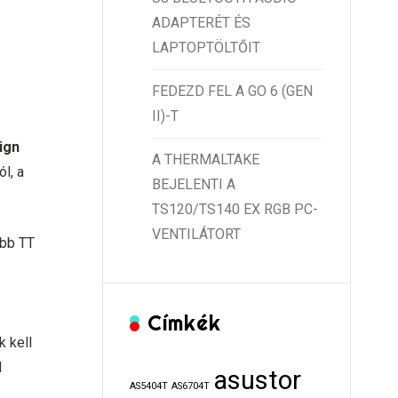
ADAPTERÉT ÉS
LAPTOPTÖLTŐIT
FEDEZD FEL A GO 6 (GEN
II)-T
ign
A THERMALTAKE
l, a
BEJELENTI A
TS120/TS140 EX RGB PC-
VENTILÁTORT
abb TT
Címkék
k kell
l
asustor
AS5404T
AS6704T