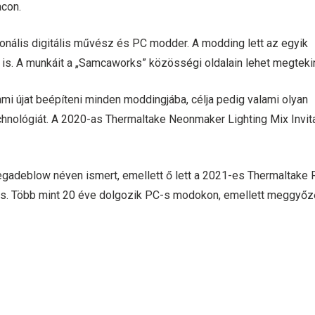
acon.
ionális digitális művész és PC modder. A modding lett az egyik
 is. A munkáit a „Samcaworks” közösségi oldalain lehet megtekin
i újat beépíteni minden moddingjába, célja pedig valami olyan
hnológiát. A 2020-as Thermaltake Neonmaker Lighting Mix Invita
adeblow néven ismert, emellett ő lett a 2021-es Thermaltake
e is. Több mint 20 éve dolgozik PC-s modokon, emellett meggyő