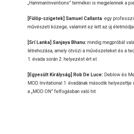
„HammanInventions” termékei is megjelennek a pi
[Fülöp-szigetek] Samuel Callanta
: egy professz
művészeti közege, valamint ez lett az új életmódja
[Srí Lanka] Sanjaya Bhanu:
mindig megpróbál valam
létrehozása, amely ötvözi a művészeteket és a tec
1. évada során 2. helyezést ért el.
[Egyesült Királyság] Rob De Luce:
Deblow és Meg
MOD Invitational 1. évadának második helyezettj
a „MOD ON” felfogásban való hit.