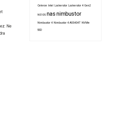
Celeron
Intel
Lockerstor
Lockerstor 4 Gen2
et
nas
nimbustor
N5105
Nimbustor 4
Nimbustor 4 AS5404T
NVMe
hez. Ne
SSD
dra