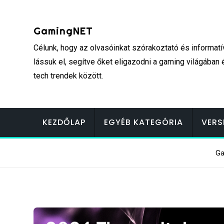
Skip
to
GamingNET
content
Célunk, hogy az olvasóinkat szórakoztató és informatí
lássuk el, segítve őket eligazodni a gaming világában 
tech trendek között.
KEZDŐLAP
EGYÉB KATEGÓRIA
VERS
Ga