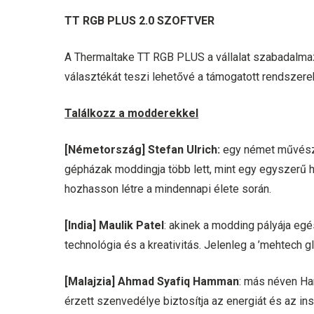
TT RGB PLUS 2.0 SZOFTVER
A Thermaltake TT RGB PLUS a vállalat szabadalmaz
választékát teszi lehetővé a támogatott rendszerek
Találkozz a modderekkel
[Németország] Stefan Ulrich:
egy német művész,
gépházak moddingja több lett, mint egy egyszerű h
hozhasson létre a mindennapi élete során.
[India] Maulik Patel
: akinek a modding pályája eg
technológia és a kreativitás. Jelenleg a ’mehtech g
[Malajzia] Ahmad Syafiq Hamman
: más néven Ha
érzett szenvedélye biztosítja az energiát és az i