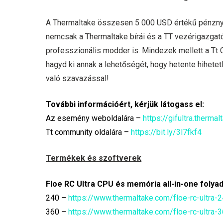
A Thermaltake összesen 5 000 USD értékű pénznye
nemcsak a Thermaltake bírái és a TT vezérigazgató
professzionális modder is. Mindezek mellett a Tt
hagyd ki annak a lehetőségét, hogy hetente hihete
való szavazással!
További információért, kérjük látogass el:
Az esemény weboldalára –
https://gifultra.therm
Tt community oldalára –
https://bit.ly/3l7fkf4
Termékek és szoftverek
Floe RC Ultra CPU és memória all-in-one folya
240 –
https://www.thermaltake.com/floe-rc-ultra-
360 –
https://www.thermaltake.com/floe-rc-ultra-