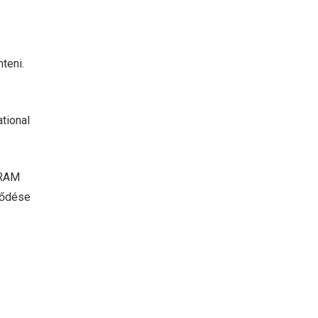
teni.
tional
 RAM
ződése