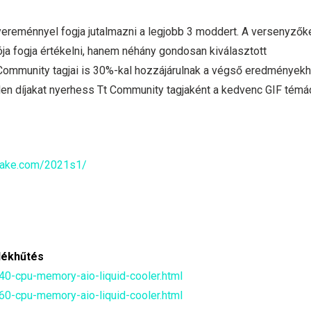
reménnyel fogja jutalmazni a legjobb 3 moddert. A versenyzők
ja fogja értékelni, hanem néhány gondosan kiválasztott
 Community tagjai is 30%-kal hozzájárulnak a végső eredmények
tlen díjakat nyerhess Tt Community tagjaként a kedvenc GIF témá
altake.com/2021s1/
dékhűtés
240-cpu-memory-aio-liquid-cooler.html
360-cpu-memory-aio-liquid-cooler.html