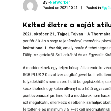
By -
NetWorker
Posted on
2021.10.21.
Posted in
Egyéb
Keltsd életre a saját stí
2021. október 21., Tajpej, Tajvan
– A
Thermalta
perifériáik és a nagy teljesítményű memóriák piac
Invitational 1. évadát
, amely során 6 tehetséges 
Fülöp-szigetekről, Srí Lankából és az Egyesült Kir
A moddereknek egy teljes hónap áll a rendelkezés
RGB PLUS 2.0 szoftver segítségével kell feltölten
folyadékhűtés nem szerelhető be gépházakba, csa
készíthetnek egy külön állványt is a hűtő egysze
pontlevonással jár. Emellett a modderek nem haszn
azt megalkotni, ellenkező esetben kizárhatják őke
feltöltenie és minimum 3 GIF-et kell megmutatniuk