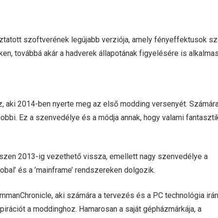
tatott szoftverének legújabb verziója, amely fényeffektusok s
en, továbbá akár a hadverek állapotának figyelésére is alkalmas
 aki 2014-ben nyerte meg az első modding versenyét. Számára
obbi. Ez a szenvedélye és a módja annak, hogy valami fantaszti
észen 2013-ig vezethető vissza, emellett nagy szenvedélye a
lobal’ és a ’mainframe’ rendszereken dolgozik.
mmanChronicle, aki számára a tervezés és a PC technológia irán
nspirációt a moddinghoz. Hamarosan a saját gépházmárkája, a