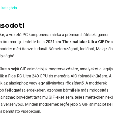
 kategória
lusodat!
ke
, a vezető PC komponens márka a prémium hűtések, gamer
án örömmel jelentette be a
2021-es Thermaltake Ultra GIF Des
modder méri össze tudását Németországból, Indiából, Malajziábó
ályságból.
ükre a saját GIF animációjuk megtervezésére, amelyeket a legúj
iük a Floe RC Ultra 240 CPU és memória AIO folyadékhűtésre. A
k az alaplaphoz vagy egy állványhoz rögzíthető. A modderek
rűbb felfogatása érdekében, azonban bármiféle más módosítás
álhatnak jogvédett tartalmú GIF-eket sem, teljes mértékben neki
t a versenyből. Minden moddernek legfeljebb 5 GIF animációt kel
 a bemutató videóikban.