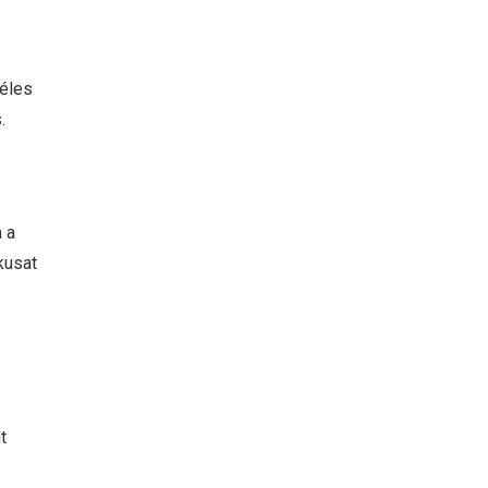
zéles
.
 a
kusat
t