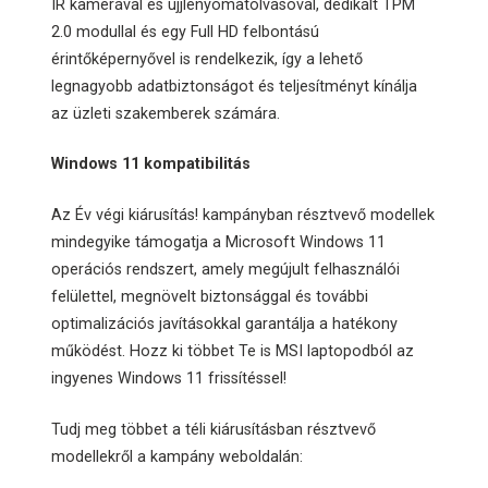
IR kamerával és ujjlenyomatolvasóval, dedikált TPM
2.0 modullal és egy Full HD felbontású
érintőképernyővel is rendelkezik, így a lehető
legnagyobb adatbiztonságot és teljesítményt kínálja
az üzleti szakemberek számára.
Windows 11 kompatibilitás
Az Év végi kiárusítás! kampányban résztvevő modellek
mindegyike támogatja a Microsoft Windows 11
operációs rendszert, amely megújult felhasználói
felülettel, megnövelt biztonsággal és további
optimalizációs javításokkal garantálja a hatékony
működést. Hozz ki többet Te is MSI laptopodból az
ingyenes Windows 11 frissítéssel!
Tudj meg többet a téli kiárusításban résztvevő
modellekről a kampány weboldalán: