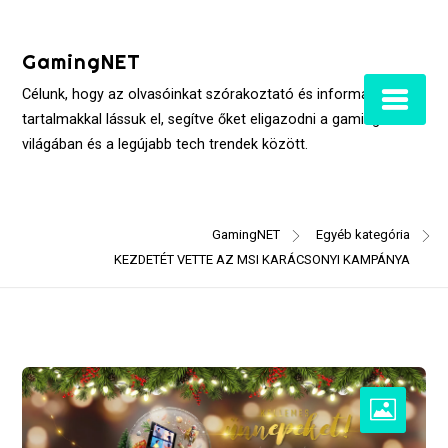
Skip
to
GamingNET
content
Célunk, hogy az olvasóinkat szórakoztató és informatív
tartalmakkal lássuk el, segítve őket eligazodni a gaming
világában és a legújabb tech trendek között.
GamingNET
Egyéb kategória
KEZDETÉT VETTE AZ MSI KARÁCSONYI KAMPÁNYA