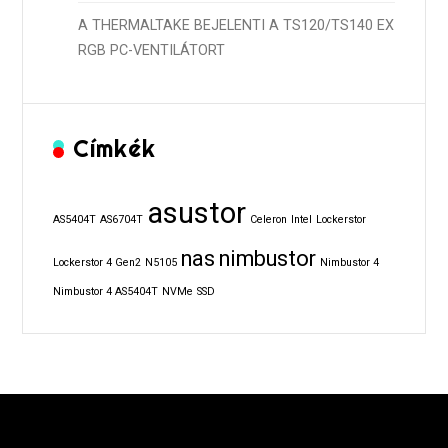
A THERMALTAKE BEJELENTI A TS120/TS140 EX
RGB PC-VENTILÁTORT
Címkék
asustor
AS5404T
AS6704T
Celeron
Intel
Lockerstor
nas
nimbustor
Lockerstor 4 Gen2
N5105
Nimbustor 4
Nimbustor 4 AS5404T
NVMe
SSD