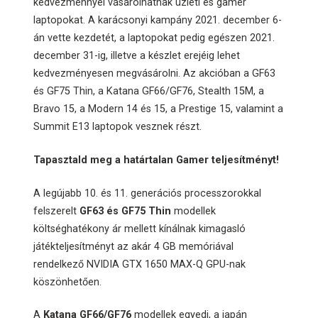
kedvezménnyel vásárolhatnak üzleti és gamer
laptopokat. A karácsonyi kampány 2021. december 6-
án vette kezdetét, a laptopokat pedig egészen 2021.
december 31-ig, illetve a készlet erejéig lehet
kedvezményesen megvásárolni. Az akcióban a GF63
és GF75 Thin, a Katana GF66/GF76, Stealth 15M, a
Bravo 15, a Modern 14 és 15, a Prestige 15, valamint a
Summit E13 laptopok vesznek részt.
Tapasztald meg a határtalan Gamer teljesítményt!
A legújabb 10. és 11. generációs processzorokkal
felszerelt
GF63 és GF75 Thin
modellek
költséghatékony ár mellett kínálnak kimagasló
játékteljesítményt az akár 4 GB memóriával
rendelkező NVIDIA GTX 1650 MAX-Q GPU-nak
köszönhetően.
A
Katana GF66/GF76
modellek egyedi, a japán