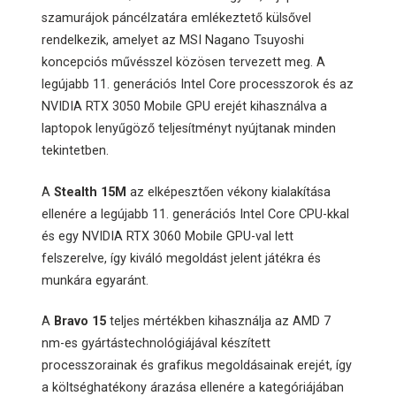
szamurájok páncélzatára emlékeztető külsővel
rendelkezik, amelyet az MSI Nagano Tsuyoshi
koncepciós művésszel közösen tervezett meg. A
legújabb 11. generációs Intel Core processzorok és az
NVIDIA RTX 3050 Mobile GPU erejét kihasználva a
laptopok lenyűgöző teljesítményt nyújtanak minden
tekintetben.
A
Stealth 15M
az elképesztően vékony kialakítása
ellenére a legújabb 11. generációs Intel Core CPU-kkal
és egy NVIDIA RTX 3060 Mobile GPU-val lett
felszerelve, így kiváló megoldást jelent játékra és
munkára egyaránt.
A
Bravo 15
teljes mértékben kihasználja az AMD 7
nm-es gyártástechnológiájával készített
processzorainak és grafikus megoldásainak erejét, így
a költséghatékony árazása ellenére a kategóriájában