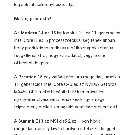
legjobb játékélményt biztosítja.
Maradj produktív!
Az
Modern 14 és 15
laptopok a 10. és 11. generációs
Intel Core i3 és i5 processzorokkal segítenek abban,
hogy produktív maradhass a hétköznapok során is
függetlenül attól, hogy az irodából, vagy home
officeból dolgozol.
A
Prestige 15
egy valódi prémium megoldás, amely a
11. generációs Intel Core CPU és az NVIDIA Geforce
MX450 GPU mellett beépített IR kamerával és
ujjlenyomatolvasóval is rendelkezik, így a nagy
teljesítmény mellett kimagasló adatvédelmet biztosít.
A
Summit E13
az MSI első 2 az 1-ben hibrid
megoldása, amely kiváló hardveres felszereltséggel,