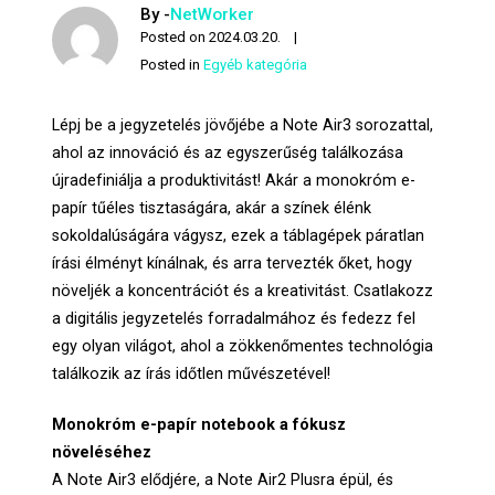
By -
NetWorker
Posted on
2024.03.20.
Posted in
Egyéb kategória
Lépj be a jegyzetelés jövőjébe a Note Air3 sorozattal,
ahol az innováció és az egyszerűség találkozása
újradefiniálja a produktivitást! Akár a monokróm e-
papír tűéles tisztaságára, akár a színek élénk
sokoldalúságára vágysz, ezek a táblagépek páratlan
írási élményt kínálnak, és arra tervezték őket, hogy
növeljék a koncentrációt és a kreativitást. Csatlakozz
a digitális jegyzetelés forradalmához és fedezz fel
egy olyan világot, ahol a zökkenőmentes technológia
találkozik az írás időtlen művészetével!
Monokróm e-papír notebook a fókusz
növeléséhez
A Note Air3 elődjére, a Note Air2 Plusra épül, és