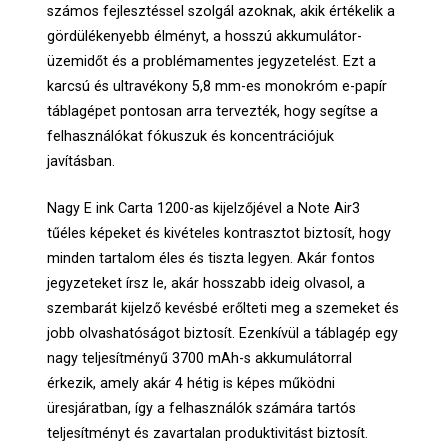
számos fejlesztéssel szolgál azoknak, akik értékelik a
gördülékenyebb élményt, a hosszú akkumulátor-
üzemidőt és a problémamentes jegyzetelést. Ezt a
karcsú és ultravékony 5,8 mm-es monokróm e-papír
táblagépet pontosan arra tervezték, hogy segítse a
felhasználókat fókuszuk és koncentrációjuk
javításban.
Nagy E ink Carta 1200-as kijelzőjével a Note Air3
tűéles képeket és kivételes kontrasztot biztosít, hogy
minden tartalom éles és tiszta legyen. Akár fontos
jegyzeteket írsz le, akár hosszabb ideig olvasol, a
szembarát kijelző kevésbé erőlteti meg a szemeket és
jobb olvashatóságot biztosít. Ezenkívül a táblagép egy
nagy teljesítményű 3700 mAh-s akkumulátorral
érkezik, amely akár 4 hétig is képes működni
üresjáratban, így a felhasználók számára tartós
teljesítményt és zavartalan produktivitást biztosít.