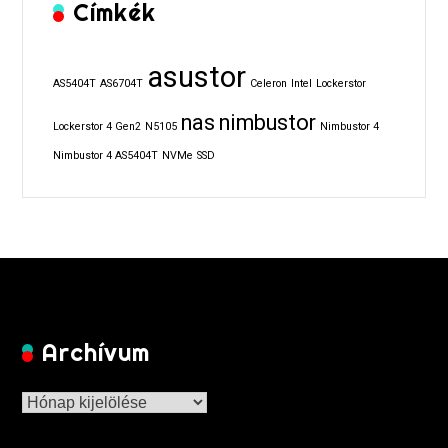
Címkék
asustor
AS5404T
AS6704T
Celeron
Intel
Lockerstor
nas
nimbustor
Lockerstor 4 Gen2
N5105
Nimbustor 4
Nimbustor 4 AS5404T
NVMe
SSD
Archívum
Archívum