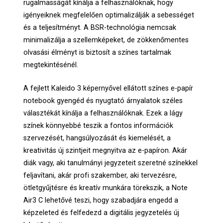
rugalmasságát kínálja a felhasználóknak, hogy
igényeiknek megfelelően optimalizálják a sebességet
és a teljesítményt. A BSR-technológia nemcsak
minimalizálja a szellemképeket, de zökkenőmentes
olvasási élményt is biztosít a színes tartalmak
megtekintésénél.
A fejlett Kaleido 3 képernyővel ellátott színes e-papír
notebook gyengéd és nyugtató árnyalatok széles
választékát kínálja a felhasználóknak. Ezek a lágy
színek könnyebbé teszik a fontos információk
szervezését, hangsúlyozását és kiemelését, a
kreativitás új szintjeit megnyitva az e-papíron. Akár
diák vagy, aki tanulmányi jegyzeteit szeretné színekkel
feljavítani, akár profi szakember, aki tervezésre,
ötletgyűjtésre és kreatív munkára törekszik, a Note
Air3 C lehetővé teszi, hogy szabadjára engedd a
képzeleted és felfedezd a digitális jegyzetelés új