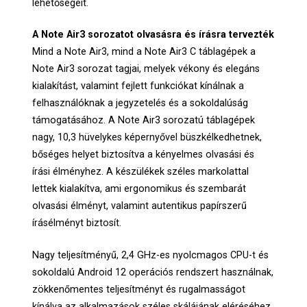
lehetőségeit.
A Note Air3 sorozatot olvasásra és írásra tervezték
Mind a Note Air3, mind a Note Air3 C táblagépek a
Note Air3 sorozat tagjai, melyek vékony és elegáns
kialakítást, valamint fejlett funkciókat kínálnak a
felhasználóknak a jegyzetelés és a sokoldalúság
támogatásához. A Note Air3 sorozatú táblagépek
nagy, 10,3 hüvelykes képernyővel büszkélkedhetnek,
bőséges helyet biztosítva a kényelmes olvasási és
írási élményhez. A készülékek széles markolattal
lettek kialakítva, ami ergonomikus és szembarát
olvasási élményt, valamint autentikus papírszerű
írásélményt biztosít.
Nagy teljesítményű, 2,4 GHz-es nyolcmagos CPU-t és
sokoldalú Android 12 operációs rendszert használnak,
zökkenőmentes teljesítményt és rugalmasságot
kínálva az alkalmazások széles skálájának eléréséhez.