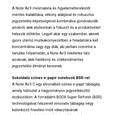
A Note Air3 minimalista és figyelemeltereléstől
mentes kialakítása, vékony alakjával és robusztus
jegyzetelési képességeivel kombinálva gondoskodik
azokról, akik elsősorban a fókuszt és a produktivitást
helyezik előtérbe. Legyél akár egy szakember, akinek
gyors ütemű munkakörnyezetben a feladatokra kell
koncentrálnia vagy egy diák, aki javítani szeretne a
tanulási folyamatán, a Note Air3 tökéletes társ
azoknak, akik hatékony és zökkenőmentes
jegyzetelési élményt keresnek.
Sokoldalú színes e-papír notebook BSR-rel
A Note Air3 C egy élvonalbeli színes e-papír táblagép,
amely túlmutat a hagyományos jegyzetkészítő
eszközökön. A forradalmi BOOX Super Refresh (BSR)
technológiával felszerelt innovatív táblagép négy
különböző frissítési mód választásának