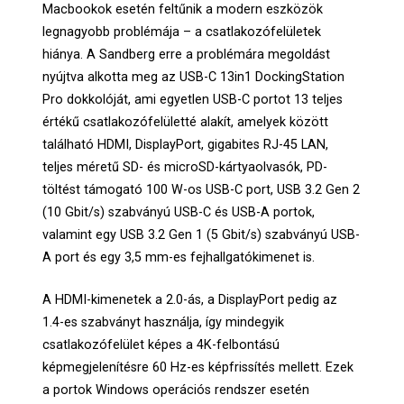
Macbookok esetén feltűnik a modern eszközök
legnagyobb problémája – a csatlakozófelületek
hiánya. A Sandberg erre a problémára megoldást
nyújtva alkotta meg az USB-C 13in1 DockingStation
Pro dokkolóját, ami egyetlen USB-C portot 13 teljes
értékű csatlakozófelületté alakít, amelyek között
található HDMI, DisplayPort, gigabites RJ-45 LAN,
teljes méretű SD- és microSD-kártyaolvasók, PD-
töltést támogató 100 W-os USB-C port, USB 3.2 Gen 2
(10 Gbit/s) szabványú USB-C és USB-A portok,
valamint egy USB 3.2 Gen 1 (5 Gbit/s) szabványú USB-
A port és egy 3,5 mm-es fejhallgatókimenet is.
A HDMI-kimenetek a 2.0-ás, a DisplayPort pedig az
1.4-es szabványt használja, így mindegyik
csatlakozófelület képes a 4K-felbontású
képmegjelenítésre 60 Hz-es képfrissítés mellett. Ezek
a portok Windows operációs rendszer esetén