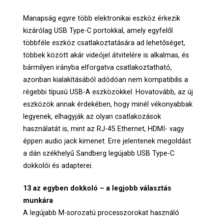
Manapság egyre több elektronikai eszköz érkezik
kizárólag USB Type-C portokkal, amely egyfelől
többféle eszköz csatlakoztatására ad lehetőséget,
többek között akár videójel átvitelére is alkalmas, és
bármilyen irányba elforgatva csatlakoztatható,
azonban kialakításából adódóan nem kompatibilis a
régebbi típusú USB-A eszközökkel. Hovatovább, az új
eszközök annak érdekében, hogy minél vékonyabbak
legyenek, elhagyják az olyan csatlakozások
használatát is, mint az RJ-45 Ethernet, HDMI- vagy
éppen audio jack kimenet. Erre jelentenek megoldást
a dán székhelyű Sandberg legújabb USB Type-C
dokkolói és adapterei.
13 az egyben dokkoló – a legjobb választás
munkára
A legújabb M-sorozatú processzorokat használó