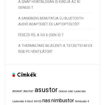
A QNAP HIVATALOSAN IS KIADJA AZ AI
GENIUS-T
A SANDBERG BEMUTATJA ÚJ BLUETOOTH
AUDIÓ ADAPTERÉT ÉS LAPTOPTÖLTŐIT
FEDEZD FEL A GO 6 (GEN II)-T
A THERMALTAKE BEJELENTI A TS120/TS140 EX
RGB PC-VENTILÁTORT
Címkék
asustor
AS5404T
AS6704T
Celeron
Intel
Lockerstor
nas
nimbustor
Lockerstor 4 Gen2
N5105
Nimbustor 4