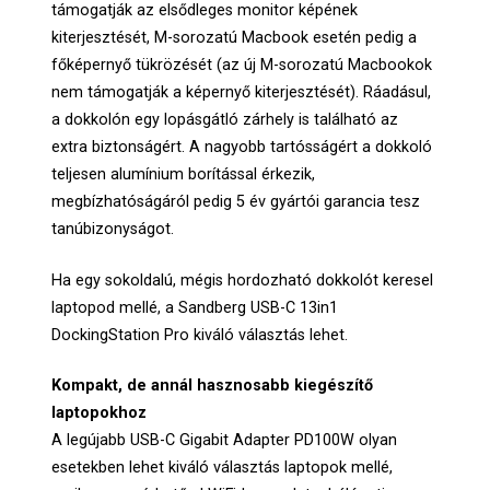
támogatják az elsődleges monitor képének
kiterjesztését, M-sorozatú Macbook esetén pedig a
főképernyő tükrözését (az új M-sorozatú Macbookok
nem támogatják a képernyő kiterjesztését). Ráadásul,
a dokkolón egy lopásgátló zárhely is található az
extra biztonságért. A nagyobb tartósságért a dokkoló
teljesen alumínium borítással érkezik,
megbízhatóságáról pedig 5 év gyártói garancia tesz
tanúbizonyságot.
Ha egy sokoldalú, mégis hordozható dokkolót keresel
laptopod mellé, a Sandberg USB-C 13in1
DockingStation Pro kiváló választás lehet.
Kompakt, de annál hasznosabb kiegészítő
laptopokhoz
A legújabb USB-C Gigabit Adapter PD100W olyan
esetekben lehet kiváló választás laptopok mellé,