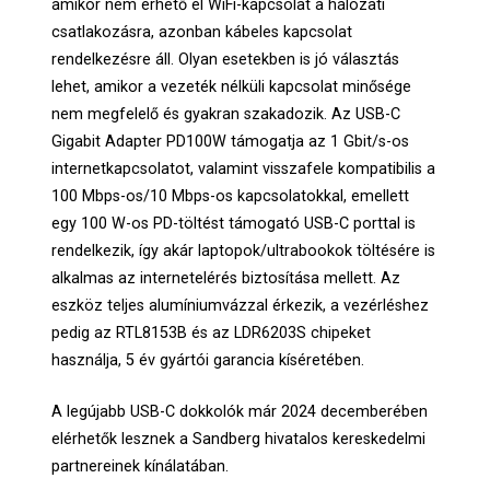
amikor nem érhető el WiFi-kapcsolat a hálózati
csatlakozásra, azonban kábeles kapcsolat
rendelkezésre áll. Olyan esetekben is jó választás
lehet, amikor a vezeték nélküli kapcsolat minősége
nem megfelelő és gyakran szakadozik. Az USB-C
Gigabit Adapter PD100W támogatja az 1 Gbit/s-os
internetkapcsolatot, valamint visszafele kompatibilis a
100 Mbps-os/10 Mbps-os kapcsolatokkal, emellett
egy 100 W-os PD-töltést támogató USB-C porttal is
rendelkezik, így akár laptopok/ultrabookok töltésére is
alkalmas az internetelérés biztosítása mellett. Az
eszköz teljes alumíniumvázzal érkezik, a vezérléshez
pedig az RTL8153B és az LDR6203S chipeket
használja, 5 év gyártói garancia kíséretében.
A legújabb USB-C dokkolók már 2024 decemberében
elérhetők lesznek a Sandberg hivatalos kereskedelmi
partnereinek kínálatában.