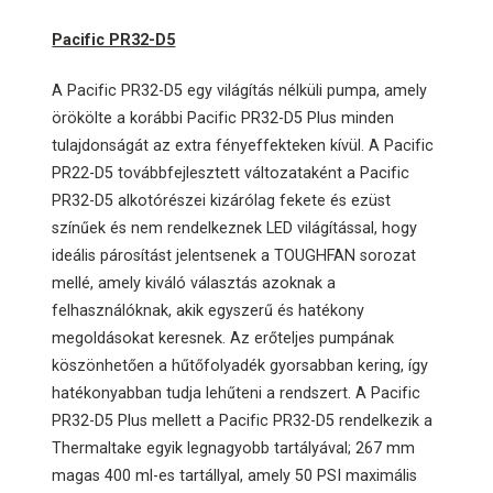
Pacific PR32-D5
A Pacific PR32-D5 egy világítás nélküli pumpa, amely
örökölte a korábbi Pacific PR32-D5 Plus minden
tulajdonságát az extra fényeffekteken kívül. A Pacific
PR22-D5 továbbfejlesztett változataként a Pacific
PR32-D5 alkotórészei kizárólag fekete és ezüst
színűek és nem rendelkeznek LED világítással, hogy
ideális párosítást jelentsenek a TOUGHFAN sorozat
mellé, amely kiváló választás azoknak a
felhasználóknak, akik egyszerű és hatékony
megoldásokat keresnek. Az erőteljes pumpának
köszönhetően a hűtőfolyadék gyorsabban kering, így
hatékonyabban tudja lehűteni a rendszert. A Pacific
PR32-D5 Plus mellett a Pacific PR32-D5 rendelkezik a
Thermaltake egyik legnagyobb tartályával; 267 mm
magas 400 ml-es tartállyal, amely 50 PSI maximális