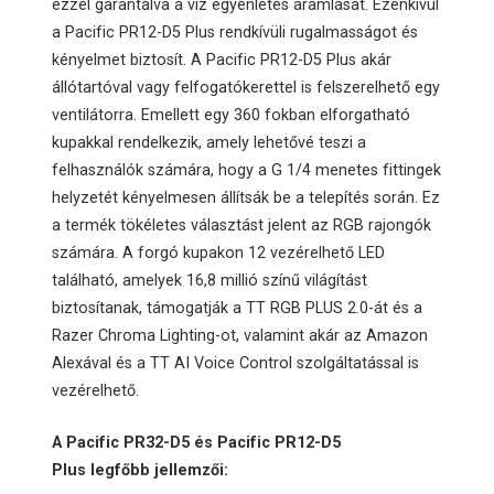
ezzel garantálva a víz egyenletes áramlását. Ezenkívül
a Pacific PR12-D5 Plus rendkívüli rugalmasságot és
kényelmet biztosít. A Pacific PR12-D5 Plus akár
állótartóval vagy felfogatókerettel is felszerelhető egy
ventilátorra. Emellett egy 360 fokban elforgatható
kupakkal rendelkezik, amely lehetővé teszi a
felhasználók számára, hogy a G 1/4 menetes fittingek
helyzetét kényelmesen állítsák be a telepítés során. Ez
a termék tökéletes választást jelent az RGB rajongók
számára. A forgó kupakon 12 vezérelhető LED
található, amelyek 16,8 millió színű világítást
biztosítanak, támogatják a TT RGB PLUS 2.0-át és a
Razer Chroma Lighting-ot, valamint akár az Amazon
Alexával és a TT AI Voice Control szolgáltatással is
vezérelhető.
A Pacific PR32-D5 és Pacific PR12-D5
Plus legfőbb jellemzői: