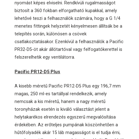
nyomást képes elviselni. Rendkívüli rugalmasságot
biztosít a 360 fokban elforgatható kupakkal, amely
lehetővé teszi a felhasználók számára, hogy a G 1/4
menetes fittingek helyzetét kényelmesen állítsák be a
telepítés során, különösen a csövek
csatlakoztatásakor. Ezenkívül a felhasználók a Pacific
PR32-D5-öt akár állótartóval vagy felfogatókerettel is
felszerelhetik egy ventilátorra.
Pacific PR12-D5 Plus
A kisebb méretű Pacific PR12-D5 Plus egy 196,7 mm
magas, 250 ml-es tartállyal rendelkezik, amely
nemcsak a kis méretű, hanem a nagy méretű
toronyházak esetén is kiváló választást jelent a
helytakarékos elrendezés egyszerű megvalósítása
érdekében. Az erőteljes pumpának köszönhetően a
hűtőfolyadék akár 15 láb magasságot is el tudja érni,