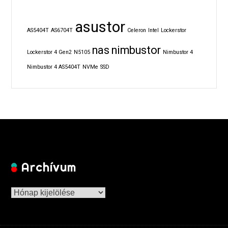
asustor
AS5404T
AS6704T
Celeron
Intel
Lockerstor
nas
nimbustor
Lockerstor 4 Gen2
N5105
Nimbustor 4
Nimbustor 4 AS5404T
NVMe
SSD
Archívum
Archívum