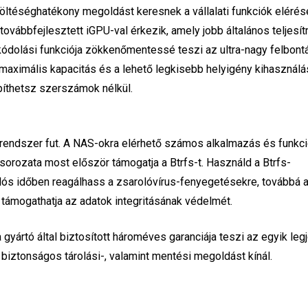
 költéséghatékony megoldást keresnek a vállalati funkciók elérés
ovábbfejlesztett iGPU-val érkezik, amely jobb általános teljesí
tkódolási funkciója zökkenőmentessé teszi az ultra-nagy felbont
maximális kapacitás és a lehető legkisebb helyigény kihasználá
píthetsz szerszámok nélkül.
 rendszer fut. A NAS-okra elérhető számos alkalmazás és funkc
sorozata most először támogatja a Btrfs-t. Használd a Btrfs-
alós időben reagálhass a zsarolóvírus-fenyegetésekre, továbbá 
támogathatja az adatok integritásának védelmét.
a gyártó által biztosított hároméves garanciája teszi az egyik leg
iztonságos tárolási-, valamint mentési megoldást kínál.