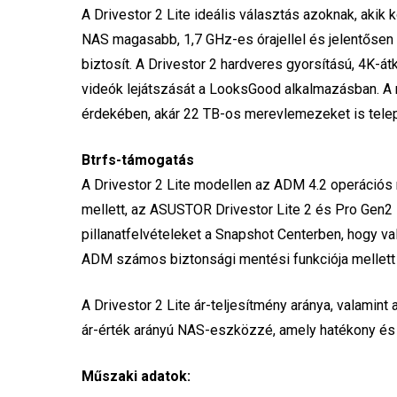
A Drivestor 2 Lite ideális választás azoknak, akik
NAS magasabb, 1,7 GHz-es órajellel és jelentősen t
biztosít. A Drivestor 2 hardveres gyorsítású, 4K-á
videók lejátszását a LooksGood alkalmazásban. A 
érdekében, akár 22 TB-os merevlemezeket is tele
Btrfs-támogatás
A Drivestor 2 Lite modellen az ADM 4.2 operációs
mellett, az ASUSTOR Drivestor Lite 2 és Pro Gen2 
pillanatfelvételeket a Snapshot Centerben, hogy v
ADM számos biztonsági mentési funkciója mellett 
A Drivestor 2 Lite ár-teljesítmény aránya, valamint 
ár-érték arányú NAS-eszközzé, amely hatékony és b
Műszaki adatok: