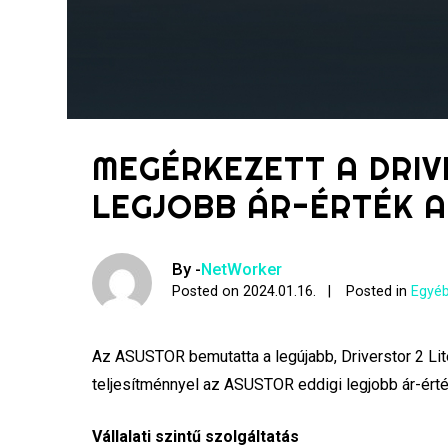
MEGÉRKEZETT A DRIV
LEGJOBB ÁR-ÉRTÉK 
By -
NetWorker
Posted on
2024.01.16.
Posted in
Egyéb
Az ASUSTOR bemutatta a legújabb, Driverstor 2 Lite
teljesítménnyel az ASUSTOR eddigi legjobb ár-ért
Vállalati szintű szolgáltatás