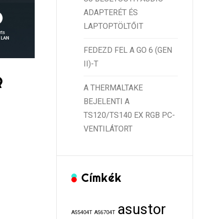
ADAPTERÉT ÉS
LAPTOPTÖLTŐIT
FEDEZD FEL A GO 6 (GEN
II)-T
R
A THERMALTAKE
BEJELENTI A
TS120/TS140 EX RGB PC-
VENTILÁTORT
Címkék
asustor
AS5404T
AS6704T