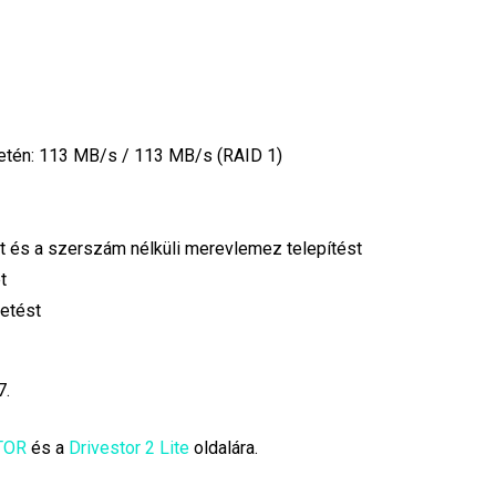
tén: 113 MB/s / 113 MB/s (RAID 1)
st és a szerszám nélküli merevlemez telepítést
t
etést
7.
TOR
és a
Drivestor 2 Lite
oldalára.