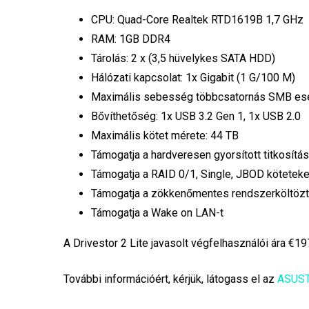
CPU: Quad-Core Realtek RTD1619B 1,7 GHz
RAM: 1GB DDR4
Tárolás: 2 x (3,5 hüvelykes SATA HDD)
Hálózati kapcsolat: 1x Gigabit (1 G/100 M)
Maximális sebesség többcsatornás SMB ese
Bővíthetőség: 1x USB 3.2 Gen 1, 1x USB 2.0
Maximális kötet mérete: 44 TB
Támogatja a hardveresen gyorsított titkosítá
Támogatja a RAID 0/1, Single, JBOD köteteke
Támogatja a zökkenőmentes rendszerköltözt
Támogatja a Wake on LAN-t
A Drivestor 2 Lite javasolt végfelhasználói ára €19
További információért, kérjük, látogass el az
ASUS