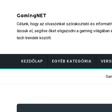
Skip
to
GamingNET
content
Célunk, hogy az olvasóinkat szórakoztató és informatí
lássuk el, segítve őket eligazodni a gaming világában 
tech trendek között.
KEZDŐLAP
EGYÉB KATEGÓRIA
VERS
Ga