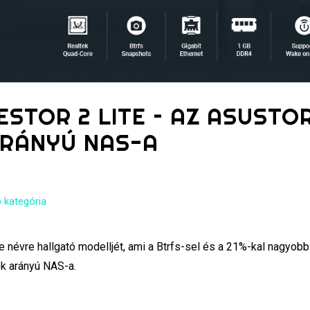
ESTOR 2 LITE – AZ ASUSTO
ARÁNYÚ NAS-A
 kategória
 névre hallgató modelljét, ami a Btrfs-sel és a 21%-kal nagyobb
ék arányú NAS-a.