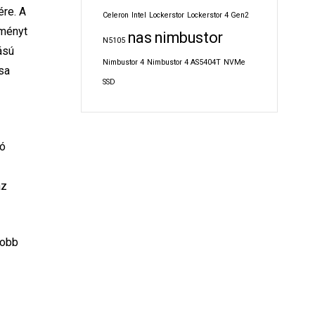
ére. A
Celeron
Intel
Lockerstor
Lockerstor 4 Gen2
tményt
nas
nimbustor
N5105
ású
Nimbustor 4
Nimbustor 4 AS5404T
NVMe
sa
SSD
ió
az
jobb