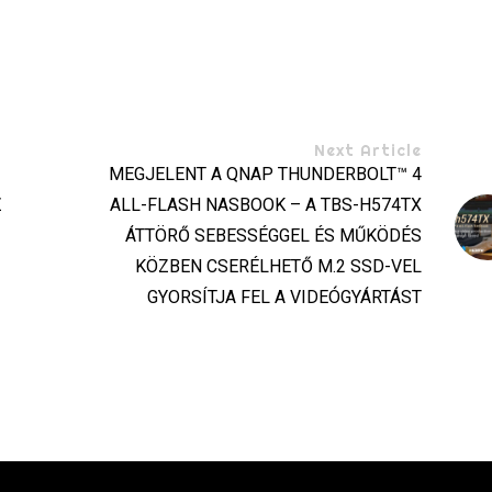
Next Article
MEGJELENT A QNAP THUNDERBOLT™ 4
Z
ALL-FLASH NASBOOK – A TBS-H574TX
ÁTTÖRŐ SEBESSÉGGEL ÉS MŰKÖDÉS
KÖZBEN CSERÉLHETŐ M.2 SSD-VEL
GYORSÍTJA FEL A VIDEÓGYÁRTÁST