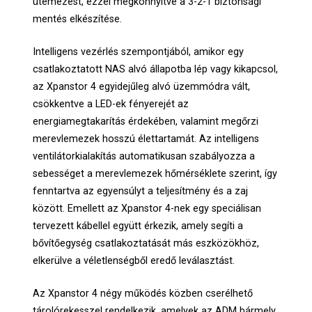
ütemezést, ezzel megkönnyítve a 3-2-1 biztonsági
mentés elkészítése.
Intelligens vezérlés szempontjából, amikor egy
csatlakoztatott NAS alvó állapotba lép vagy kikapcsol,
az Xpanstor 4 egyidejűleg alvó üzemmódra vált,
csökkentve a LED-ek fényerejét az
energiamegtakarítás érdekében, valamint megőrzi
merevlemezek hosszú élettartamát. Az intelligens
ventilátorkialakítás automatikusan szabályozza a
sebességet a merevlemezek hőmérséklete szerint, így
fenntartva az egyensúlyt a teljesítmény és a zaj
között. Emellett az Xpanstor 4-nek egy speciálisan
tervezett kábellel együtt érkezik, amely segíti a
bővítőegység csatlakoztatását más eszközökhöz,
elkerülve a véletlenségből eredő leválasztást.
Az Xpanstor 4 négy működés közben cserélhető
tárolórekesszel rendelkezik, amelyek az ADM bármely