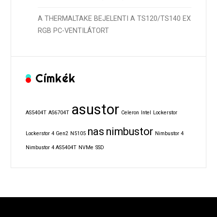
A THERMALTAKE BEJELENTI A TS120/TS140 EX
RGB PC-VENTILÁTORT
Címkék
asustor
AS5404T
AS6704T
Celeron
Intel
Lockerstor
nas
nimbustor
Lockerstor 4 Gen2
N5105
Nimbustor 4
Nimbustor 4 AS5404T
NVMe
SSD