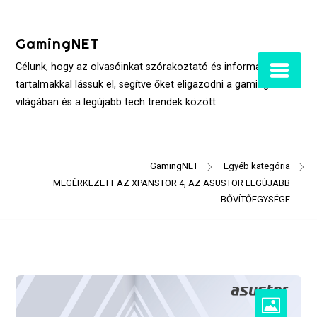
Skip
to
GamingNET
content
Célunk, hogy az olvasóinkat szórakoztató és informatív
tartalmakkal lássuk el, segítve őket eligazodni a gaming
világában és a legújabb tech trendek között.
GamingNET
Egyéb kategória
MEGÉRKEZETT AZ XPANSTOR 4, AZ ASUSTOR LEGÚJABB
BŐVÍTŐEGYSÉGE