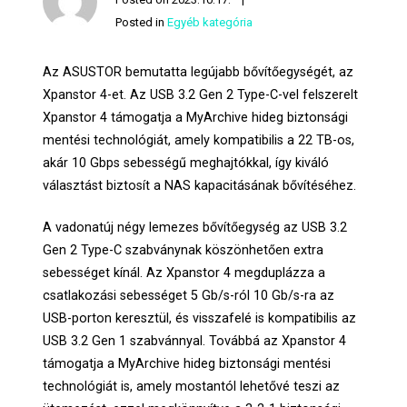
Posted in
Egyéb kategória
Az ASUSTOR bemutatta legújabb bővítőegységét, az
Xpanstor 4-et. Az USB 3.2 Gen 2 Type-C-vel felszerelt
Xpanstor 4 támogatja a MyArchive hideg biztonsági
mentési technológiát, amely kompatibilis a 22 TB-os,
akár 10 Gbps sebességű meghajtókkal, így kiváló
választást biztosít a NAS kapacitásának bővítéséhez.
A vadonatúj négy lemezes bővítőegység az USB 3.2
Gen 2 Type-C szabványnak köszönhetően extra
sebességet kínál. Az Xpanstor 4 megduplázza a
csatlakozási sebességet 5 Gb/s-ról 10 Gb/s-ra az
USB-porton keresztül, és visszafelé is kompatibilis az
USB 3.2 Gen 1 szabvánnyal. Továbbá az Xpanstor 4
támogatja a MyArchive hideg biztonsági mentési
technológiát is, amely mostantól lehetővé teszi az