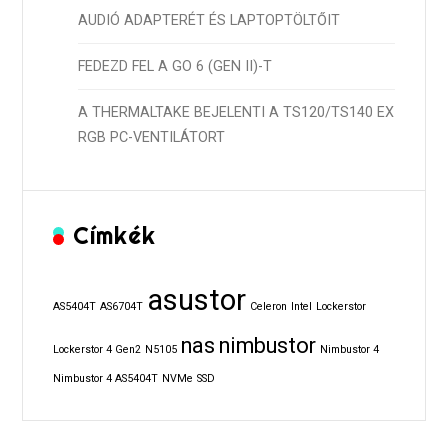
AUDIÓ ADAPTERÉT ÉS LAPTOPTÖLTŐIT
FEDEZD FEL A GO 6 (GEN II)-T
A THERMALTAKE BEJELENTI A TS120/TS140 EX
RGB PC-VENTILÁTORT
Címkék
asustor
AS5404T
AS6704T
Celeron
Intel
Lockerstor
nas
nimbustor
Lockerstor 4 Gen2
N5105
Nimbustor 4
Nimbustor 4 AS5404T
NVMe
SSD