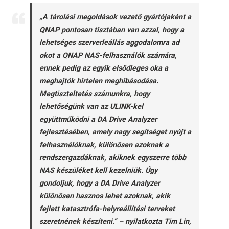
„A tárolási megoldások vezető gyártójaként a
QNAP pontosan tisztában van azzal, hogy a
lehetséges szerverleállás aggodalomra ad
okot a QNAP NAS-felhasználók számára,
ennek pedig az egyik elsődleges oka a
meghajtók hirtelen meghibásodása.
Megtiszteltetés számunkra, hogy
lehetőségünk van az ULINK-kel
együttműködni a DA Drive Analyzer
fejlesztésében, amely nagy segítséget nyújt a
felhasználóknak, különösen azoknak a
rendszergazdáknak, akiknek egyszerre több
NAS készüléket kell kezelniük. Úgy
gondoljuk, hogy a DA Drive Analyzer
különösen hasznos lehet azoknak, akik
fejlett katasztrófa-helyreállítási terveket
szeretnének készíteni.” – nyilatkozta Tim Lin,