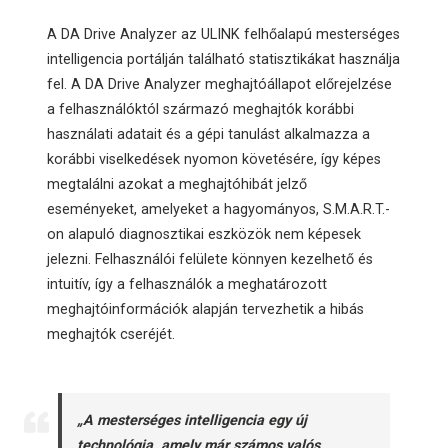
A DA Drive Analyzer az ULINK felhőalapú mesterséges
intelligencia portálján található statisztikákat használja
fel. A DA Drive Analyzer meghajtóállapot előrejelzése
a felhasználóktól származó meghajtók korábbi
használati adatait és a gépi tanulást alkalmazza a
korábbi viselkedések nyomon követésére, így képes
megtalálni azokat a meghajtóhibát jelző
eseményeket, amelyeket a hagyományos, S.M.A.R.T.-
on alapuló diagnosztikai eszközök nem képesek
jelezni. Felhasználói felülete könnyen kezelhető és
intuitív, így a felhasználók a meghatározott
meghajtóinformációk alapján tervezhetik a hibás
meghajtók cseréjét.
„A mesterséges intelligencia egy új
technológia, amely már számos valós