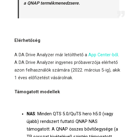
a QNAP termékmenedzsere.
Elérhetőség
A DA Drive Analyzer már letölthető a
App Center-ből
.
A DA Drive Analyzer ingyenes próbaverzója elérhető
azon felhasználók számára (2022. március 5-ig), akik
1 éves előfizetést vásárolnak.
Támogatott modellek
NAS
: Minden QTS 5.0/QuTS hero h5.0 (vagy
újabb) rendszert futtató QNAP NAS
támogatott. A QNAP összes bővítőegysége (a
TR sorozat kivételével) szintén támogatott.