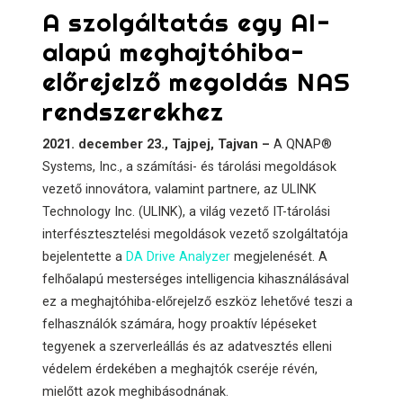
A szolgáltatás egy AI-
alapú meghajtóhiba-
előrejelző megoldás NAS
rendszerekhez
2021. december 23., Tajpej, Tajvan –
A QNAP®
Systems, Inc., a számítási- és tárolási megoldások
vezető innovátora, valamint partnere, az ULINK
Technology Inc. (ULINK), a világ vezető IT-tárolási
interfésztesztelési megoldások vezető szolgáltatója
bejelentette a
DA Drive Analyzer
megjelenését. A
felhőalapú mesterséges intelligencia kihasználásával
ez a meghajtóhiba-előrejelző eszköz lehetővé teszi a
felhasználók számára, hogy proaktív lépéseket
tegyenek a szerverleállás és az adatvesztés elleni
védelem érdekében a meghajtók cseréje révén,
mielőtt azok meghibásodnának.