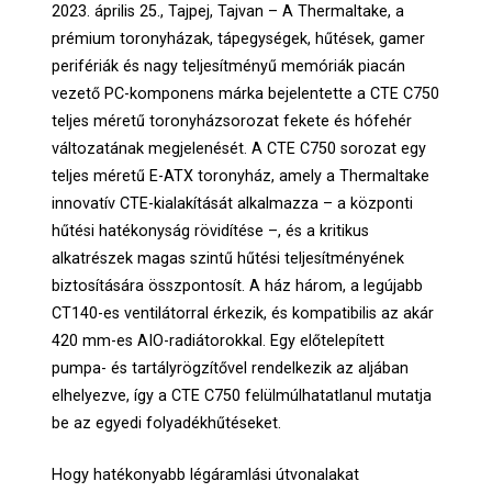
2023. április 25., Tajpej, Tajvan – A Thermaltake, a
prémium toronyházak, tápegységek, hűtések, gamer
perifériák és nagy teljesítményű memóriák piacán
vezető PC-komponens márka bejelentette a CTE C750
teljes méretű toronyházsorozat fekete és hófehér
változatának megjelenését. A CTE C750 sorozat egy
teljes méretű E-ATX toronyház, amely a Thermaltake
innovatív CTE-kialakítását alkalmazza – a központi
hűtési hatékonyság rövidítése –, és a kritikus
alkatrészek magas szintű hűtési teljesítményének
biztosítására összpontosít. A ház három, a legújabb
CT140-es ventilátorral érkezik, és kompatibilis az akár
420 mm-es AIO-radiátorokkal. Egy előtelepített
pumpa- és tartályrögzítővel rendelkezik az aljában
elhelyezve, így a CTE C750 felülmúlhatatlanul mutatja
be az egyedi folyadékhűtéseket.
Hogy hatékonyabb légáramlási útvonalakat