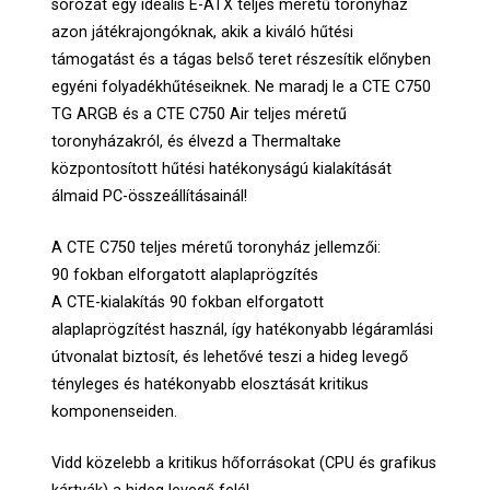
sorozat egy ideális E-ATX teljes méretű toronyház
azon játékrajongóknak, akik a kiváló hűtési
támogatást és a tágas belső teret részesítik előnyben
egyéni folyadékhűtéseiknek. Ne maradj le a CTE C750
TG ARGB és a CTE C750 Air teljes méretű
toronyházakról, és élvezd a Thermaltake
központosított hűtési hatékonyságú kialakítását
álmaid PC-összeállításainál!
A CTE C750 teljes méretű toronyház jellemzői:
90 fokban elforgatott alaplaprögzítés
A CTE-kialakítás 90 fokban elforgatott
alaplaprögzítést használ, így hatékonyabb légáramlási
útvonalat biztosít, és lehetővé teszi a hideg levegő
tényleges és hatékonyabb elosztását kritikus
komponenseiden.
Vidd közelebb a kritikus hőforrásokat (CPU és grafikus