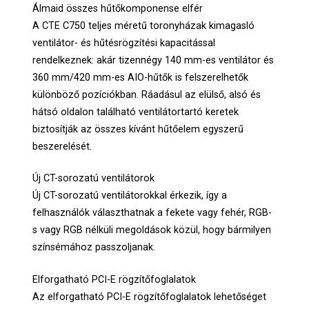
Álmaid összes hűtőkomponense elfér
A CTE C750 teljes méretű toronyházak kimagasló
ventilátor- és hűtésrögzítési kapacitással
rendelkeznek: akár tizennégy 140 mm-es ventilátor és
360 mm/420 mm-es AIO-hűtők is felszerelhetők
különböző pozíciókban. Ráadásul az elülső, alsó és
hátsó oldalon található ventilátortartó keretek
biztosítják az összes kívánt hűtőelem egyszerű
beszerelését.
Új CT-sorozatú ventilátorok
Új CT-sorozatú ventilátorokkal érkezik, így a
felhasználók választhatnak a fekete vagy fehér, RGB-
s vagy RGB nélküli megoldások közül, hogy bármilyen
színsémához passzoljanak.
Elforgatható PCI-E rögzítőfoglalatok
Az elforgatható PCI-E rögzítőfoglalatok lehetőséget