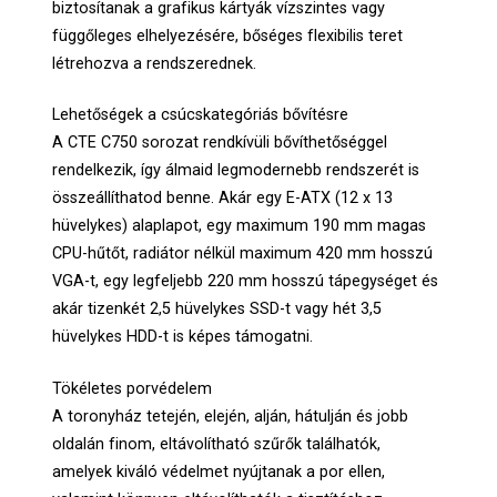
biztosítanak a grafikus kártyák vízszintes vagy
függőleges elhelyezésére, bőséges flexibilis teret
létrehozva a rendszerednek.
Lehetőségek a csúcskategóriás bővítésre
A CTE C750 sorozat rendkívüli bővíthetőséggel
rendelkezik, így álmaid legmodernebb rendszerét is
összeállíthatod benne. Akár egy E-ATX (12 x 13
hüvelykes) alaplapot, egy maximum 190 mm magas
CPU-hűtőt, radiátor nélkül maximum 420 mm hosszú
VGA-t, egy legfeljebb 220 mm hosszú tápegységet és
akár tizenkét 2,5 hüvelykes SSD-t vagy hét 3,5
hüvelykes HDD-t is képes támogatni.
Tökéletes porvédelem
A toronyház tetején, elején, alján, hátulján és jobb
oldalán finom, eltávolítható szűrők találhatók,
amelyek kiváló védelmet nyújtanak a por ellen,