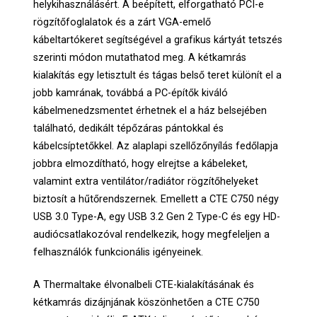
helykihasználásért. A beépített, elforgatható PCI-e
rögzítőfoglalatok és a zárt VGA-emelő
kábeltartókeret segítségével a grafikus kártyát tetszés
szerinti módon mutathatod meg. A kétkamrás
kialakítás egy letisztult és tágas belső teret különít el a
jobb kamrának, továbbá a PC-építők kiváló
kábelmenedzsmentet érhetnek el a ház belsejében
található, dedikált tépőzáras pántokkal és
kábelcsíptetőkkel. Az alaplapi szellőzőnyílás fedőlapja
jobbra elmozdítható, hogy elrejtse a kábeleket,
valamint extra ventilátor/radiátor rögzítőhelyeket
biztosít a hűtőrendszernek. Emellett a CTE C750 négy
USB 3.0 Type-A, egy USB 3.2 Gen 2 Type-C és egy HD-
audiócsatlakozóval rendelkezik, hogy megfeleljen a
felhasználók funkcionális igényeinek.
A Thermaltake élvonalbeli CTE-kialakításának és
kétkamrás dizájnjának köszönhetően a CTE C750