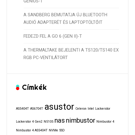
GENIUS-T
A SANDBERG BEMUTATJA ÚJ BLUETOOTH
AUDIÓ ADAPTERÉT ÉS LAPTOPTÖLTŐIT
FEDEZD FEL A GO 6 (GEN II)-T
A THERMALTAKE BEJELENTI A TS120/TS140 EX
RGB PC-VENTILÁTORT
Címkék
asustor
AS5404T
AS6704T
Celeron
Intel
Lockerstor
nas
nimbustor
Lockerstor 4 Gen2
N5105
Nimbustor 4
Nimbustor 4 AS5404T
NVMe
SSD