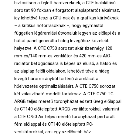
biztosítson a fejlett hardvereknek, a CTE-kialakítású
sorozat 90 fokban elforgatott alaplaptartót alkalmaz,
így lehetővé teszi a CPU-nak és a grafikus kártyáknak
– a kritikus hőforrásoknak –, hogy egymástól
független légáramlási útvonaluk legyen az előlapi és a
hátsó panel generálta hideg levegőhöz közelebb
helyezve. A CTE C750 sorozat akár tizennégy 120
mm-es/140 mm-es ventilátor és 420 mm-es AIO-
radiátor befogadására is képes az elülső, a hátsó és
az alaplap felőli oldalakon, lehetővé téve a hideg
levegő három irányból történő áramlását a
hőelvezetés optimalizálásáért. A CTE C750 sorozat
két választható modellt tartalmaz. A CTE C750 TG
ARGB teljes méretű toronyházat edzett üveg előlappal
és CT140 előtelepített ARGB-ventilátorokkal, valamint
a CTE C750 Air teljes méretű toronyházat perforált
fém előlappal és CT140 előtelepített PC-
ventilátorokkal, ami egy szellősebb ház.