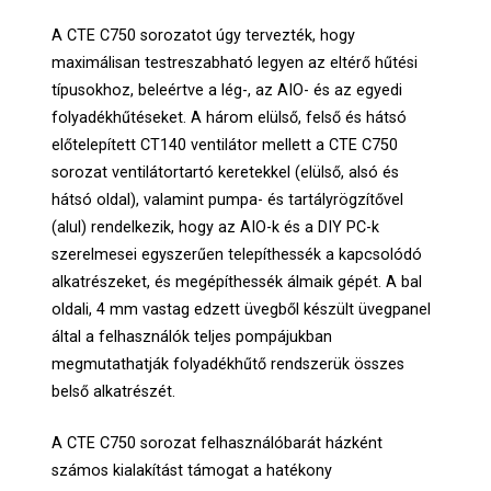
A CTE C750 sorozatot úgy tervezték, hogy
maximálisan testreszabható legyen az eltérő hűtési
típusokhoz, beleértve a lég-, az AIO- és az egyedi
folyadékhűtéseket. A három elülső, felső és hátsó
előtelepített CT140 ventilátor mellett a CTE C750
sorozat ventilátortartó keretekkel (elülső, alsó és
hátsó oldal), valamint pumpa- és tartályrögzítővel
(alul) rendelkezik, hogy az AIO-k és a DIY PC-k
szerelmesei egyszerűen telepíthessék a kapcsolódó
alkatrészeket, és megépíthessék álmaik gépét. A bal
oldali, 4 mm vastag edzett üvegből készült üvegpanel
által a felhasználók teljes pompájukban
megmutathatják folyadékhűtő rendszerük összes
belső alkatrészét.
A CTE C750 sorozat felhasználóbarát házként
számos kialakítást támogat a hatékony