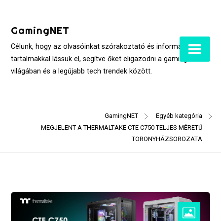
Skip
to
GamingNET
content
Célunk, hogy az olvasóinkat szórakoztató és informatív
tartalmakkal lássuk el, segítve őket eligazodni a gaming
világában és a legújabb tech trendek között.
GamingNET
Egyéb kategória
MEGJELENT A THERMALTAKE CTE C750 TELJES MÉRETŰ
TORONYHÁZSOROZATA