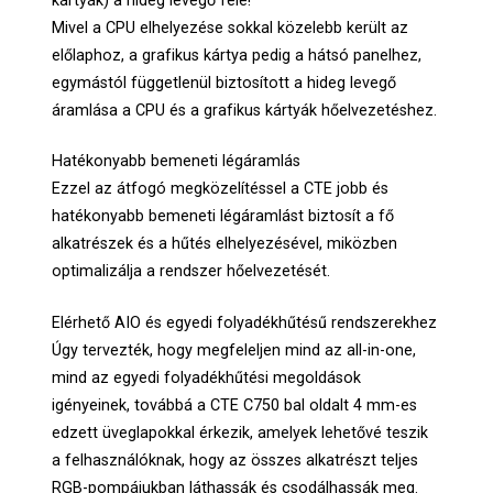
kártyák) a hideg levegő felé!
Mivel a CPU elhelyezése sokkal közelebb került az
előlaphoz, a grafikus kártya pedig a hátsó panelhez,
egymástól függetlenül biztosított a hideg levegő
áramlása a CPU és a grafikus kártyák hőelvezetéshez.
Hatékonyabb bemeneti légáramlás
Ezzel az átfogó megközelítéssel a CTE jobb és
hatékonyabb bemeneti légáramlást biztosít a fő
alkatrészek és a hűtés elhelyezésével, miközben
optimalizálja a rendszer hőelvezetését.
Elérhető AIO és egyedi folyadékhűtésű rendszerekhez
Úgy tervezték, hogy megfeleljen mind az all-in-one,
mind az egyedi folyadékhűtési megoldások
igényeinek, továbbá a CTE C750 bal oldalt 4 mm-es
edzett üveglapokkal érkezik, amelyek lehetővé teszik
a felhasználóknak, hogy az összes alkatrészt teljes
RGB-pompájukban láthassák és csodálhassák meg.