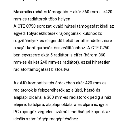
Maximális radiátortámogatás – akár 360 mm-es/420
mm-es radiátorok több helyen
A CTE C750 sorozat kiváló hűtési támogatást kínál az
egyedi folyadékhűtések rajongóinak, különböző
rögzítőhelyek és elegendő belső tér áll rendelkezésre
a saját konfigurációk összeállításához. A CTE C750-
ben egyszerre akár 5 radiátor is elfér (három 360
mm-es és két 240 mm-es radiátor), ezzel hihetetlen
radiátortámogatást biztosítva.
Az AIO-kompatibilitás érdekében akár 420 mm-es
radiátorok is felszerelhetők az elülső, hátsó és
alaplapi oldalra; a 360 mm-es radiátorok pedig a ház
elejére, hátuljára, alaplapi oldalára és aljára is, így a
PC-rajongók végtelen számú lehetőséget kapnak az
ideális számítógép megépítéséhez.