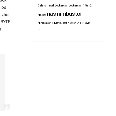
ások
Celeron
Intel
Lockerstor
Lockerstor 4 Gen2
ciós
nas
nimbustor
ezhet.
N5105
GABYTE-
Nimbustor 4
Nimbustor 4 AS5404T
NVMe
s
SSD