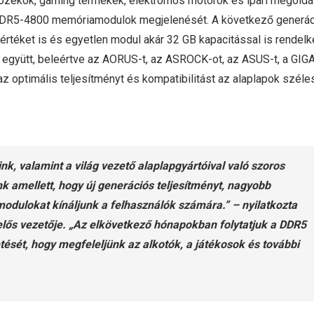
ozékok, gaming termékek, elektromos motorok és ipari megold
 DDR5-4800 memóriamodulok megjelenését. A következő generá
éket is és egyetlen modul akár 32 GB kapacitással is rendelk
 együtt, beleértve az AORUS-t, az ASROCK-ot, az ASUS-t, a GI
az optimális teljesítményt és kompatibilitást az alaplapok széle
ink, valamint a világ vezető alaplapgyártóival való szoros
k amellett, hogy új generációs teljesítményt, nagyobb
amodulokat kínáljunk a felhasználók számára.” – nyilatkozta
lős vezetője. „Az elkövetkező hónapokban folytatjuk a DDR5
ését, hogy megfeleljünk az alkotók, a játékosok és további