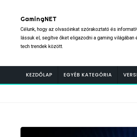
Skip
to
GamingNET
content
Célunk, hogy az olvasóinkat szórakoztató és informatí
lássuk el, segítve őket eligazodni a gaming világában 
tech trendek között.
KEZDŐLAP
EGYÉB KATEGÓRIA
VERS