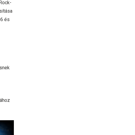
SRock-
sítása
16 és
esnek
dához