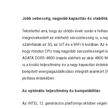
Jobb sebesség, nagyobb kapacitás és stabilitá
Tekintettel arra, hogy az utóbbi évek során a fel
megnövekedett az elérhető sávszélesség is, a n
számítanak az 5G, az IoT és a WiFi 6 korában. Az
hogy minden CPU mag nagyobb sávszélességet kapj
ADATA DDR5-4800 órajele elérheti az akár 4800 MH
is a kiváló teljesítmény és a nagy kapacitás érdeké
beépített energiagazdálkodási integrált áramkört 
javítása érdekében.
Az optimális teljesítmény és kompatibilitás
Az INTEL 12. generációs platformja október végé