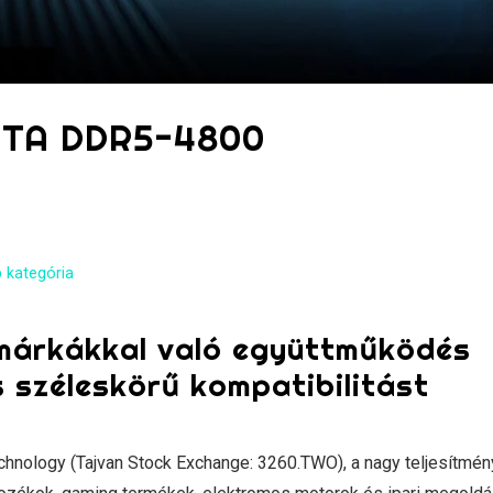
ATA DDR5-4800
 kategória
márkákkal való együttműködés
s széleskörű kompatibilitást
nology (Tajvan Stock Exchange: 3260.TWO), a nagy teljesítmé