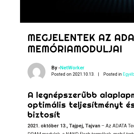
MEGJELENTEK AZ AD
MEMÓRIAMODULJAI
By -
NetWorker
Posted on
2021.10.13.
Posted in
Egyéb
A legnépszerűbb alaplap
optimális teljesítményt é
biztosít
2021. október 13., Tajpej, Tajvan
– Az ADATA Tech