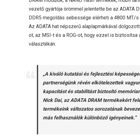
DRAM modulok, a NAND flash termékek, mobil tart
vezető gyártója örömmel jelentette be az ADATA
DDR5 megoldás sebessége elérheti a 4800 MT/s ért
Az ADATA hat népszerű alaplapmárkával dolgozott
ot, az MSI-t és a ROG-ot, hogy ezzel is biztosítsa 
választékán.
„A kiváló kutatási és fejlesztési képessége
partnerségünk révén elkötelezettek vagyun
kapacitást és stabilitást biztosító memóri
Nick Dai, az ADATA DRAM termékekért fele
termékeink változatos sorozatának bevezet
más felhasználók különböző igényeinek.”