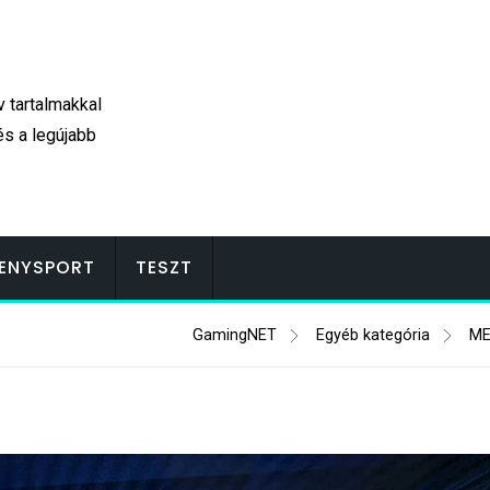
v tartalmakkal
és a legújabb
ENYSPORT
TESZT
GamingNET
Egyéb kategória
ME