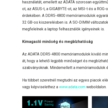
használatát, emellett az ADATA szorosan együttmű
ot, az ASUS-t, a GIGABYTE-ot, az MSI-t és a ROG-ot
érdekében. A DDR5-4800 memóriamodulok egyaránt 
32 GB-os kiszerelésben is. A SO-DIMM változatok
megfelelnek a laptop felhasználók igényeinek is.
Kimagasló minőség és megbízhatóság
Az ADATA DDR5-4800 memóriamodulok kiváló minős
át, hogy a lehető legjobb minőséget és megbízhat
szabványoknak. Mindemellett a memóriamodulok él
Ha többet szeretnél megtudni az egyes piacok elérh
vagy képviselethez a
www.adata.com
weboldalon.