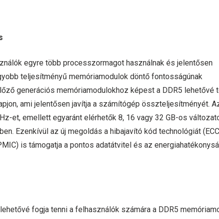
s
használók egyre több processzormagot használnak és jelentősen
agyobb teljesítményű memóriamodulok döntő fontosságúnak
 előző generációs memóriamodulokhoz képest a DDR5 lehetővé t
on, ami jelentősen javítja a számítógép összteljesítményét. A
z-et, emellett egyaránt elérhetők 8, 16 vagy 32 GB-os változa
ben. Ezenkívül az új megoldás a hibajavító kód technológiát (ECC
(PMIC) is támogatja a pontos adatátvitel és az energiahatékonys
n lehetővé fogja tenni a felhasználók számára a DDR5 memóriam