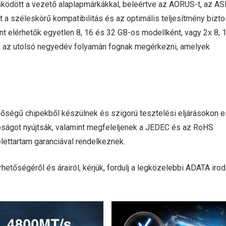
ködött a vezető alaplapmárkákkal, beleértve az AORUS-t, az A
 a széleskörű kompatibilitás és az optimális teljesítmény bizto
elérhetők egyetlen 8, 16 és 32 GB-os modellként, vagy 2x 8, 
 az utolsó negyedév folyamán fognak megérkezni, amelyek
égű chipekből készülnek és szigorú tesztelési eljárásokon 
óságot nyújtsák, valamint megfeleljenek a JEDEC és az RoHS
ettartam garanciával rendelkeznek.
etőségéről és árairól, kérjük, fordulj a legközelebbi ADATA iro