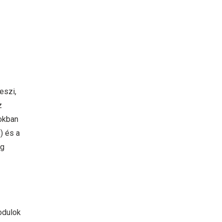
eszi,
z
tokban
) és a
ág
odulok