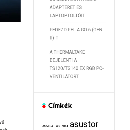
ADAPTERÉT ÉS
LAPTOPTÖLTŐIT
FEDEZD FEL A GO 6 (GEN
II)-T
A THERMALTAKE
BEJELENTI A
TS120/TS140 EX RGB PC-
VENTILÁTORT
Címkék
nyű
asustor
AS5404T
AS6704T