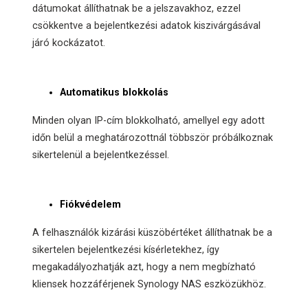
dátumokat állíthatnak be a jelszavakhoz, ezzel
csökkentve a bejelentkezési adatok kiszivárgásával
járó kockázatot.
Automatikus blokkolás
Minden olyan IP-cím blokkolható, amellyel egy adott
időn belül a meghatározottnál többször próbálkoznak
sikertelenül a bejelentkezéssel.
Fiókvédelem
A felhasználók kizárási küszöbértéket állíthatnak be a
sikertelen bejelentkezési kísérletekhez, így
megakadályozhatják azt, hogy a nem megbízható
kliensek hozzáférjenek Synology NAS eszközükhöz.