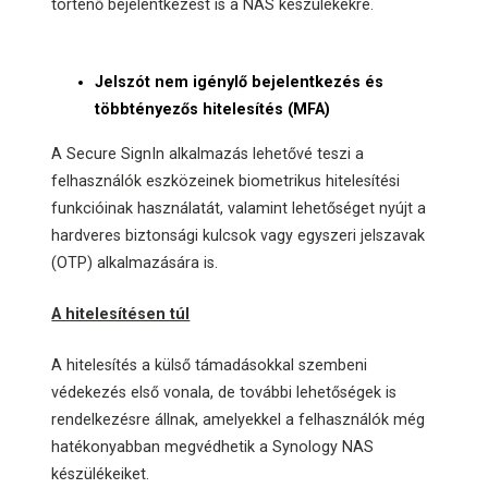
történő bejelentkezést is a NAS készülékekre.
Jelszót nem igénylő bejelentkezés és
többtényezős hitelesítés (MFA)
A Secure SignIn alkalmazás lehetővé teszi a
felhasználók eszközeinek biometrikus hitelesítési
funkcióinak használatát, valamint lehetőséget nyújt a
hardveres biztonsági kulcsok vagy egyszeri jelszavak
(OTP) alkalmazására is.
A hitelesítésen túl
A hitelesítés a külső támadásokkal szembeni
védekezés első vonala, de további lehetőségek is
rendelkezésre állnak, amelyekkel a felhasználók még
hatékonyabban megvédhetik a Synology NAS
készülékeiket.