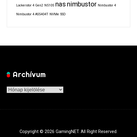
nas
nimbustor
Lockerstor 4 Gen2
N5105
Nimbustor 4
Nimbustor 4 AS5404T
NVMe
SSD
Archívum
Archívum
Copyright © 2026 GamingNET. All Right Reserved.