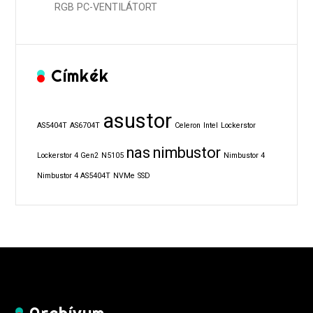
RGB PC-VENTILÁTORT
Címkék
asustor
AS5404T
AS6704T
Celeron
Intel
Lockerstor
nas
nimbustor
Lockerstor 4 Gen2
N5105
Nimbustor 4
Nimbustor 4 AS5404T
NVMe
SSD
Archívum