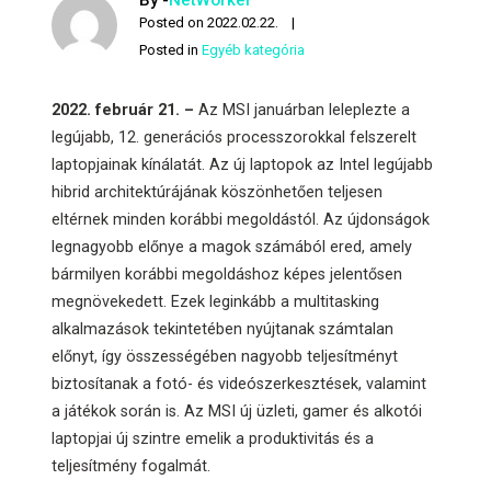
By -
NetWorker
Posted on
2022.02.22.
Posted in
Egyéb kategória
2022. február 21. –
Az MSI januárban leleplezte a
legújabb, 12. generációs processzorokkal felszerelt
laptopjainak kínálatát. Az új laptopok az Intel legújabb
hibrid architektúrájának köszönhetően teljesen
eltérnek minden korábbi megoldástól. Az újdonságok
legnagyobb előnye a magok számából ered, amely
bármilyen korábbi megoldáshoz képes jelentősen
megnövekedett. Ezek leginkább a multitasking
alkalmazások tekintetében nyújtanak számtalan
előnyt, így összességében nagyobb teljesítményt
biztosítanak a fotó- és videószerkesztések, valamint
a játékok során is. Az MSI új üzleti, gamer és alkotói
laptopjai új szintre emelik a produktivitás és a
teljesítmény fogalmát.