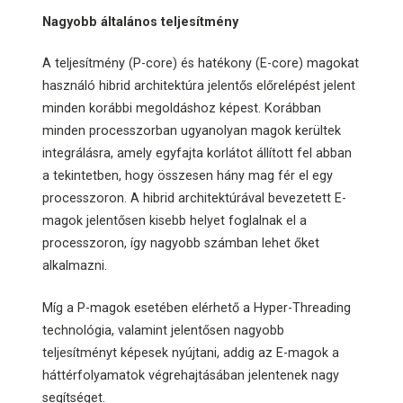
Nagyobb általános teljesítmény
A teljesítmény (P-core) és hatékony (E-core) magokat
használó hibrid architektúra jelentős előrelépést jelent
minden korábbi megoldáshoz képest. Korábban
minden processzorban ugyanolyan magok kerültek
integrálásra, amely egyfajta korlátot állított fel abban
a tekintetben, hogy összesen hány mag fér el egy
processzoron. A hibrid architektúrával bevezetett E-
magok jelentősen kisebb helyet foglalnak el a
processzoron, így nagyobb számban lehet őket
alkalmazni.
Míg a P-magok esetében elérhető a Hyper-Threading
technológia, valamint jelentősen nagyobb
teljesítményt képesek nyújtani, addig az E-magok a
háttérfolyamatok végrehajtásában jelentenek nagy
segítséget.