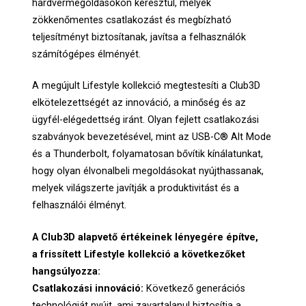
hardvermegoldásokon keresztül, melyek
zökkenőmentes csatlakozást és megbízható
teljesítményt biztosítanak, javítsa a felhasználók
számítógépes élményét.
A megújult Lifestyle kollekció megtestesíti a Club3D
elkötelezettségét az innováció, a minőség és az
ügyfél-elégedettség iránt. Olyan fejlett csatlakozási
szabványok bevezetésével, mint az USB-C® Alt Mode
és a Thunderbolt, folyamatosan bővítik kínálatunkat,
hogy olyan élvonalbeli megoldásokat nyújthassanak,
melyek világszerte javítják a produktivitást és a
felhasználói élményt.
A Club3D alapvető értékeinek lényegére építve,
a frissített Lifestyle kollekció a következőket
hangsúlyozza:
Csatlakozási innováció:
Következő generációs
technológiát nyújt, ami zavartalanul biztosítja a