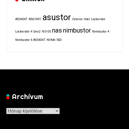
asustor
AS5404T
AS6704T
Celeron
Intel
Lockerstor
nas
nimbustor
Lockerstor 4 Gen2
N5105
Nimbustor 4
Nimbustor 4 AS5404T
NVMe
SSD
Archívum
Archívum