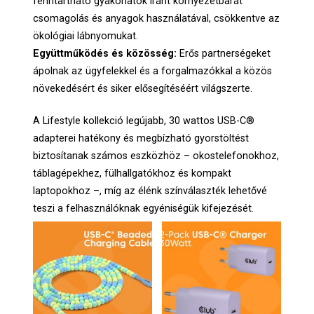
fenntartható gyakorlatok iránt környezetbarát
csomagolás és anyagok használatával, csökkentve az
ökológiai lábnyomukat.
Együttműködés és közösség:
Erős partnerségeket
ápolnak az ügyfelekkel és a forgalmazókkal a közös
növekedésért és siker elősegítéséért világszerte.
A Lifestyle kollekció legújabb, 30 wattos USB-C®
adapterei hatékony és megbízható gyorstöltést
biztosítanak számos eszközhöz – okostelefonokhoz,
táblagépekhez, fülhallgatókhoz és kompakt
laptopokhoz –, míg az élénk színválaszték lehetővé
teszi a felhasználóknak egyéniségük kifejezését.