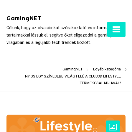
Skip
to
GamingNET
content
Célunk, hogy az olvasóinkat szórakoztató és informatív
tartalmakkal lássuk el, segítve őket eligazodni a gaming
világában és a legújabb tech trendek között.
GamingNET
Egyéb kategória
NYISS EGY SZÍNESEBB VILÁG FELÉ A CLUB3D LIFESTYLE
TERMÉKCSALÁDJÁVAL!