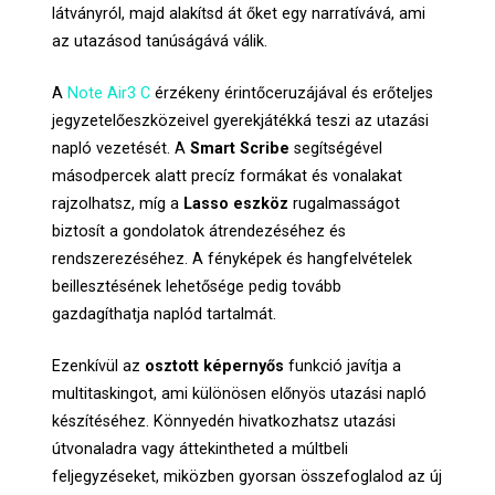
látványról, majd alakítsd át őket egy narratívává, ami
az utazásod tanúságává válik.
A
Note Air3 C
érzékeny érintőceruzájával és erőteljes
jegyzetelőeszközeivel gyerekjátékká teszi az utazási
napló vezetését. A
Smart Scribe
segítségével
másodpercek alatt precíz formákat és vonalakat
rajzolhatsz, míg a
Lasso eszköz
rugalmasságot
biztosít a gondolatok átrendezéséhez és
rendszerezéséhez. A fényképek és hangfelvételek
beillesztésének lehetősége pedig tovább
gazdagíthatja naplód tartalmát.
Ezenkívül az
osztott képernyős
funkció javítja a
multitaskingot, ami különösen előnyös utazási napló
készítéséhez. Könnyedén hivatkozhatsz utazási
útvonaladra vagy áttekintheted a múltbeli
feljegyzéseket, miközben gyorsan összefoglalod az új