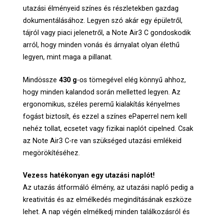
utazási élményeid színes és részletekben gazdag
dokumentálásához. Legyen szó akár egy épületről,
tájról vagy piaci jelenetről, a Note Air3 C gondoskodik
arról, hogy minden vonás és árnyalat olyan élethű
legyen, mint maga a pillanat.
Mindössze
430 g
-os tömegével elég könnyű ahhoz,
hogy minden kalandod során melletted legyen. Az
ergonomikus, széles peremű kialakítás kényelmes
fogást biztosít, és ezzel a színes ePaperrel nem kell
nehéz tollat, ecsetet vagy fizikai naplót cipelned. Csak
az Note Air3 C-re van szükséged utazási emlékeid
megörökítéséhez.
Vezess hatékonyan egy utazási naplót!
Az utazás átformáló élmény, az utazási napló pedig a
kreativitás és az elmélkedés megindításának eszköze
lehet. A nap végén elmélkedj minden találkozásról és