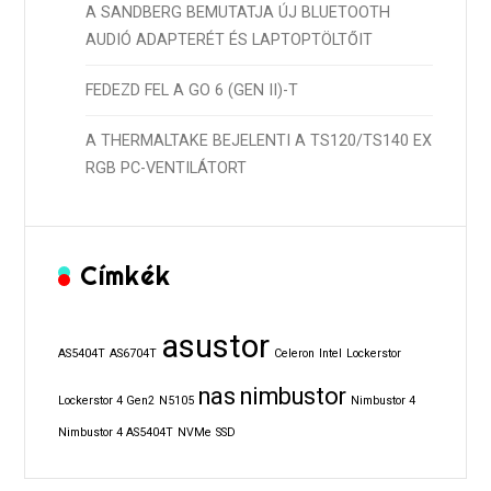
A SANDBERG BEMUTATJA ÚJ BLUETOOTH
AUDIÓ ADAPTERÉT ÉS LAPTOPTÖLTŐIT
FEDEZD FEL A GO 6 (GEN II)-T
A THERMALTAKE BEJELENTI A TS120/TS140 EX
RGB PC-VENTILÁTORT
Címkék
asustor
AS5404T
AS6704T
Celeron
Intel
Lockerstor
nas
nimbustor
Lockerstor 4 Gen2
N5105
Nimbustor 4
Nimbustor 4 AS5404T
NVMe
SSD