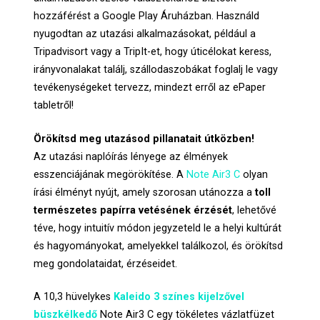
hozzáférést a Google Play Áruházban. Használd
nyugodtan az utazási alkalmazásokat, például a
Tripadvisort vagy a TripIt-et, hogy úticélokat keress,
irányvonalakat találj, szállodaszobákat foglalj le vagy
tevékenységeket tervezz, mindezt erről az ePaper
tabletről!
Örökítsd meg utazásod pillanatait útközben!
Az utazási naplóírás lényege az élmények
esszenciájának megörökítése. A
Note Air3 C
olyan
írási élményt nyújt, amely szorosan utánozza a
toll
természetes papírra vetésének érzését
, lehetővé
téve, hogy intuitív módon jegyzeteld le a helyi kultúrát
és hagyományokat, amelyekkel találkozol, és örökítsd
meg gondolataidat, érzéseidet.
A 10,3 hüvelykes
Kaleido 3 színes kijelzővel
büszkélkedő
Note Air3 C egy tökéletes vázlatfüzet