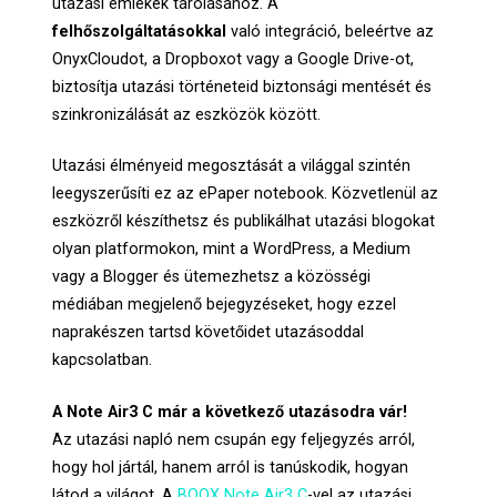
utazási emlékek tárolásához. A
felhőszolgáltatásokkal
való integráció, beleértve az
OnyxCloudot, a Dropboxot vagy a Google Drive-ot,
biztosítja utazási történeteid biztonsági mentését és
szinkronizálását az eszközök között.
Utazási élményeid megosztását a világgal szintén
leegyszerűsíti ez az ePaper notebook. Közvetlenül az
eszközről készíthetsz és publikálhat utazási blogokat
olyan platformokon, mint a WordPress, a Medium
vagy a Blogger és ütemezhetsz a közösségi
médiában megjelenő bejegyzéseket, hogy ezzel
naprakészen tartsd követőidet utazásoddal
kapcsolatban.
A Note Air3 C már a következő utazásodra vár!
Az utazási napló nem csupán egy feljegyzés arról,
hogy hol jártál, hanem arról is tanúskodik, hogyan
látod a világot. A
BOOX Note Air3 C
-vel az utazási