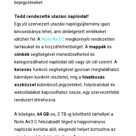
bejegyzéseket.
Tedd rendezetté utazási naplóidat!
Egy jól szervezett utazási naplógyűjtemény igazi
kincsesbánya lehet, ami dédelgetett emlékeket
idézhet fel. A
Note Air3 C
megkönnyíti rendezetten
tartásukat és a hozzáférhetőséget. A
mappák
és
címkék
segítségével menedzselheted és
kategorizálhatod naplóidat idő vagy úti cél szerint. A
keresés
funkció segítségével gyorsan megtalálhatsz
bármilyen konkrét részletet, míg a
hivatkozás
eszközzel
különböző jegyzeteket, folyóiratokat és
weboldalakat kapcsolhatsz össze, egy szervezettebb
rendszert létrehozva.
A bőséges,
64 GB
-os, 2 TB-ig bővíthető tárhellyel a
Note Air3 C felszabadít téged a hagyományos
naplózás korlátai alól, elegendő helyet biztosítva az