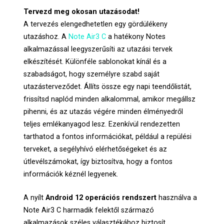
Tervezd meg okosan utazásodat!
A tervezés elengedhetetlen egy gördülékeny
utazáshoz. A
Note Air3 C
a hatékony Notes
alkalmazással leegyszerűsíti az utazási tervek
elkészítését. Különféle sablonokat kínál és a
szabadságot, hogy személyre szabd saját
utazásterveződet. Állíts össze egy napi teendőlistát,
frissítsd naplód minden alkalommal, amikor megállsz
pihenni, és az utazás végére minden élményedről
teljes emlékanyagod lesz. Ezenkívül rendezetten
tarthatod a fontos információkat, például a repülési
terveket, a segélyhívó elérhetőségeket és az
útlevélszámokat, így biztosítva, hogy a fontos
információk kéznél legyenek.
A nyílt
Android 12 operációs rendszert
használva a
Note Air3 C harmadik felektől származó
alkalmazások széles választékához biztosít