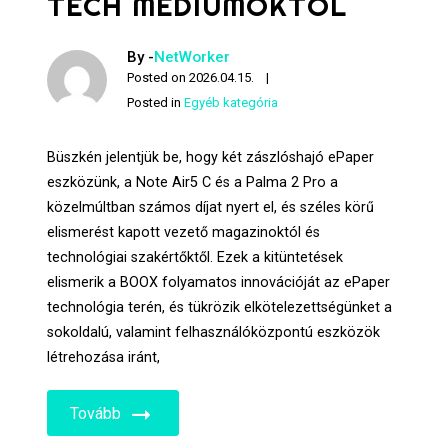
TECH MÉDIUMOKTÓL
By -
NetWorker
Posted on
2026.04.15.
Posted in
Egyéb kategória
Büszkén jelentjük be, hogy két zászlóshajó ePaper
eszközünk, a Note Air5 C és a Palma 2 Pro a
közelmúltban számos díjat nyert el, és széles körű
elismerést kapott vezető magazinoktól és
technológiai szakértőktől. Ezek a kitüntetések
elismerik a BOOX folyamatos innovációját az ePaper
technológia terén, és tükrözik elkötelezettségünket a
sokoldalú, valamint felhasználóközpontú eszközök
létrehozása iránt,
Tovább