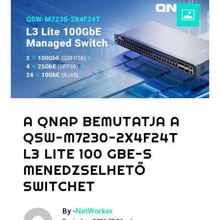
A QNAP BEMUTATJA A
QSW-M7230-2X4F24T
L3 LITE 100 GBE-S
MENEDZSELHETŐ
SWITCHET
By -
NetWorker