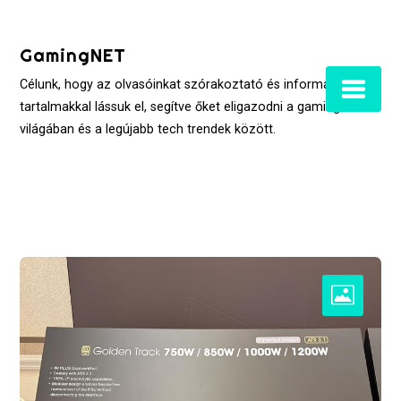
Skip
to
GamingNET
content
Célunk, hogy az olvasóinkat szórakoztató és informatív
tartalmakkal lássuk el, segítve őket eligazodni a gaming
világában és a legújabb tech trendek között.