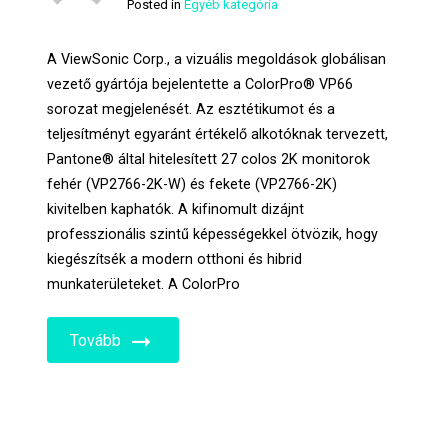
Posted in
Egyéb kategória
A ViewSonic Corp., a vizuális megoldások globálisan
vezető gyártója bejelentette a ColorPro® VP66
sorozat megjelenését. Az esztétikumot és a
teljesítményt egyaránt értékelő alkotóknak tervezett,
Pantone® által hitelesített 27 colos 2K monitorok
fehér (VP2766-2K-W) és fekete (VP2766-2K)
kivitelben kaphatók. A kifinomult dizájnt
professzionális szintű képességekkel ötvözik, hogy
kiegészítsék a modern otthoni és hibrid
munkaterületeket. A ColorPro
Tovább