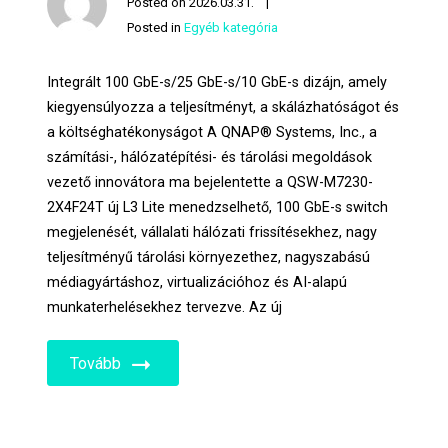
Posted on
2026.03.31.
Posted in
Egyéb kategória
Integrált 100 GbE-s/25 GbE-s/10 GbE-s dizájn, amely
kiegyensúlyozza a teljesítményt, a skálázhatóságot és
a költséghatékonyságot A QNAP® Systems, Inc., a
számítási-, hálózatépítési- és tárolási megoldások
vezető innovátora ma bejelentette a QSW-M7230-
2X4F24T új L3 Lite menedzselhető, 100 GbE-s switch
megjelenését, vállalati hálózati frissítésekhez, nagy
teljesítményű tárolási környezethez, nagyszabású
médiagyártáshoz, virtualizációhoz és AI-alapú
munkaterhelésekhez tervezve. Az új
Tovább