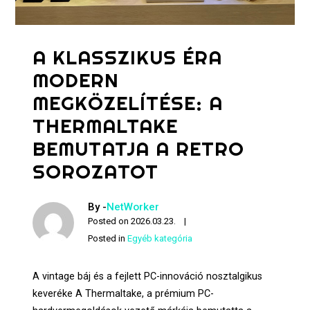
A KLASSZIKUS ÉRA
MODERN
MEGKÖZELÍTÉSE: A
THERMALTAKE
BEMUTATJA A RETRO
SOROZATOT
By -
NetWorker
Posted on
2026.03.23.
Posted in
Egyéb kategória
A vintage báj és a fejlett PC-innováció nosztalgikus
keveréke A Thermaltake, a prémium PC-