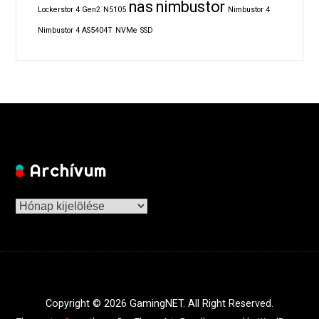
nas
nimbustor
Lockerstor 4 Gen2
N5105
Nimbustor 4
Nimbustor 4 AS5404T
NVMe
SSD
Archívum
Archívum
Copyright © 2026 GamingNET. All Right Reserved.