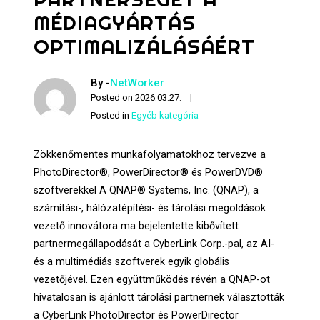
MÉDIAGYÁRTÁS
OPTIMALIZÁLÁSÁÉRT
By -
NetWorker
Posted on
2026.03.27.
Posted in
Egyéb kategória
Zökkenőmentes munkafolyamatokhoz tervezve a
PhotoDirector®, PowerDirector® és PowerDVD®
szoftverekkel A QNAP® Systems, Inc. (QNAP), a
számítási-, hálózatépítési- és tárolási megoldások
vezető innovátora ma bejelentette kibővített
partnermegállapodását a CyberLink Corp.-pal, az AI-
és a multimédiás szoftverek egyik globális
vezetőjével. Ezen együttműködés révén a QNAP-ot
hivatalosan is ajánlott tárolási partnernek választották
a CyberLink PhotoDirector és PowerDirector