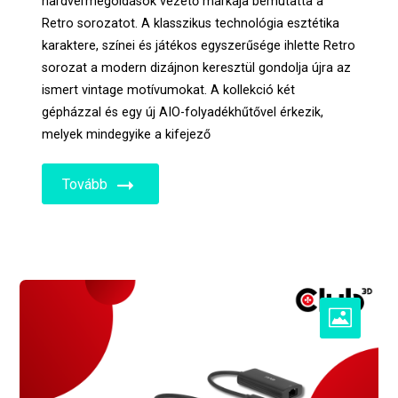
hardvermegoldások vezető márkája bemutatta a
Retro sorozatot. A klasszikus technológia esztétika
karaktere, színei és játékos egyszerűsége ihlette Retro
sorozat a modern dizájnon keresztül gondolja újra az
ismert vintage motívumokat. A kollekció két
gépházzal és egy új AIO-folyadékhűtővel érkezik,
melyek mindegyike a kifejező
Tovább