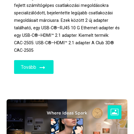
fejlett számítógépes csatlakozási megoldásokra
specializálódott, bejelentette legújabb csatlakozási
megoldásait márciusra. Ezek között 2 új adapter
található, egy USB-C®–RJ45 10 G Ethernet-adapter és
egy USB-C®–HDMI™ 2.1 adapter. Kiemelt termék:
CAC-2505: USB-C®–HDMI™ 2.1 adapter A Club 3D®
CAC-2505
Tovább