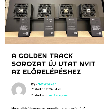
A GOLDEN TRACK
SOROZAT ÚJ UTAT NYIT
AZ ELŐRELÉPÉSHEZ
By -
NetWorker
Posted on
2026.04.28.
Posted in
Egyéb kategória
Négy eltérő kapacitás, egyetlen arany erőmű. A