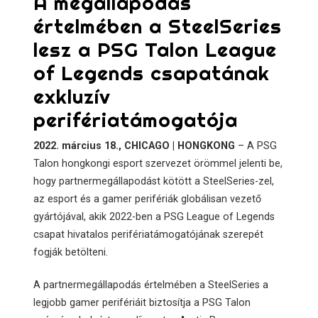
A megállapodás
értelmében a SteelSeries
lesz a PSG Talon League
of Legends csapatának
exkluzív
perifériatámogatója
2022. március 18., CHICAGO | HONGKONG
– A PSG
Talon hongkongi esport szervezet örömmel jelenti be,
hogy partnermegállapodást kötött a SteelSeries-zel,
az esport és a gamer perifériák globálisan vezető
gyártójával, akik 2022-ben a PSG League of Legends
csapat hivatalos perifériatámogatójának szerepét
fogják betölteni.
A partnermegállapodás értelmében a SteelSeries a
legjobb gamer perifériáit biztosítja a PSG Talon