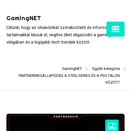
Skip
to
GamingNET
content
Célunk, hogy az olvasóinkat szórakoztató és informatív
tartalmakkal lássuk el, segítve őket eligazodni a gaming
világában és a legújabb tech trendek között.
GamingNET
Egyéb kategória
PARTNERMEGÁLLAPODÁS A STEELSERIES ÉS A PSG TALON
KÖZÖTT