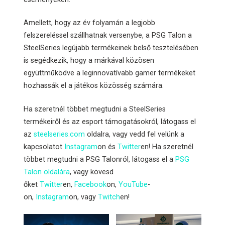
Amellett, hogy az év folyamán a legjobb
felszereléssel szállhatnak versenybe, a PSG Talon a
SteelSeries legújabb termékeinek belső tesztelésében
is segédkezik, hogy a márkával közösen
együttműködve a leginnovatívabb gamer termékeket
hozhassák el a játékos közösség számára.
Ha szeretnél többet megtudni a SteelSeries
termékeiről és az esport támogatásokról, látogass el
az
steelseries.com
oldalra, vagy vedd fel velünk a
kapcsolatot
Instagram
on és
Twitter
en! Ha szeretnél
többet megtudni a PSG Talonról, látogass el a
PSG
Talon oldalára
, vagy kövesd
őket
Twitter
en,
Facebook
on,
YouTube
-
on,
Instagram
on, vagy
Twitch
en!