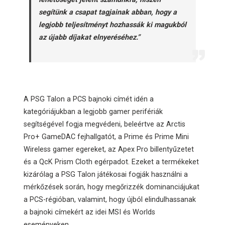
segítünk a csapat tagjainak abban, hogy a
legjobb teljesítményt hozhassák ki magukból
az újabb díjakat elnyeréséhez.”
A PSG Talon a PCS bajnoki címét idén a
kategóriájukban a legjobb gamer perifériák
segítségével fogja megvédeni, beleértve az Arctis
Pro+ GameDAC fejhallgatót, a Prime és Prime Mini
Wireless gamer egereket, az Apex Pro billentyűzetet
és a QcK Prism Cloth egérpadot. Ezeket a termékeket
kizárólag a PSG Talon játékosai fogják használni a
mérkőzések során, hogy megőrizzék dominanciájukat
a PCS-régióban, valamint, hogy újból elindulhassanak
a bajnoki címekért az idei MSI és Worlds
eseményeken.