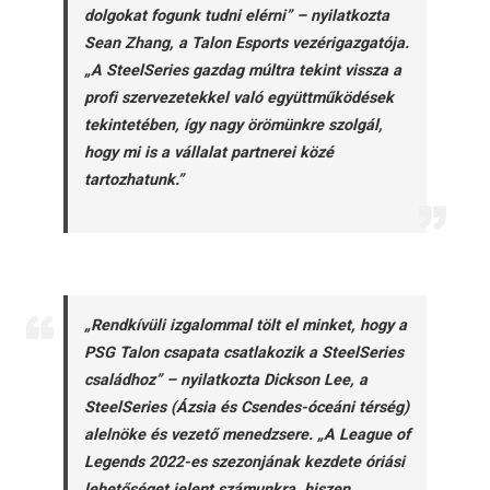
dolgokat fogunk tudni elérni” – nyilatkozta
Sean Zhang, a Talon Esports vezérigazgatója.
„A SteelSeries gazdag múltra tekint vissza a
profi szervezetekkel való együttműködések
tekintetében, így nagy örömünkre szolgál,
hogy mi is a vállalat partnerei közé
tartozhatunk.”
„Rendkívüli izgalommal tölt el minket, hogy a
PSG Talon csapata csatlakozik a SteelSeries
családhoz” – nyilatkozta Dickson Lee, a
SteelSeries (Ázsia és Csendes-óceáni térség)
alelnöke és vezető menedzsere. „A League of
Legends 2022-es szezonjának kezdete óriási
lehetőséget jelent számunkra, hiszen