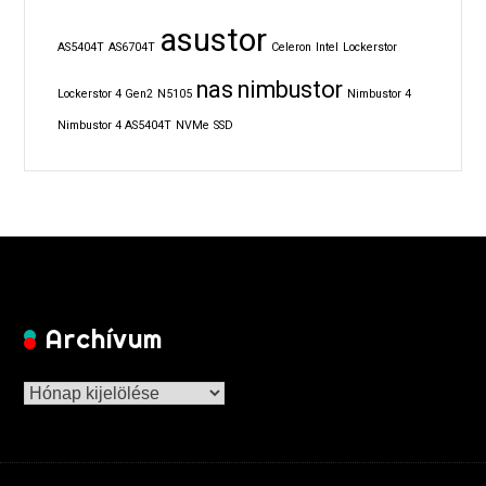
asustor
AS5404T
AS6704T
Celeron
Intel
Lockerstor
nas
nimbustor
Lockerstor 4 Gen2
N5105
Nimbustor 4
Nimbustor 4 AS5404T
NVMe
SSD
Archívum
Archívum