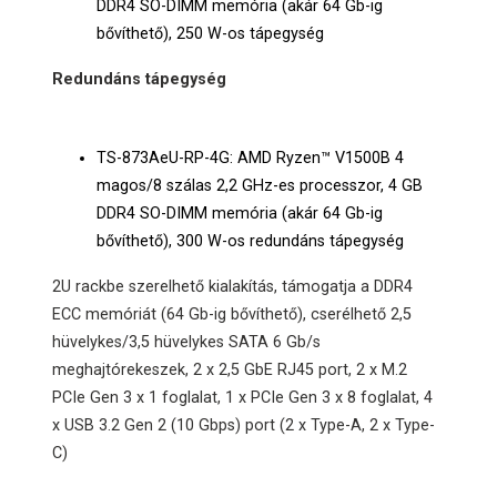
DDR4 SO-DIMM memória (akár 64 Gb-ig
bővíthető), 250 W-os tápegység
Redundáns tápegység
TS-873AeU-RP-4G: AMD Ryzen™ V1500B 4
magos/8 szálas 2,2 GHz-es processzor, 4 GB
DDR4 SO-DIMM memória (akár 64 Gb-ig
bővíthető), 300 W-os redundáns tápegység
2U rackbe szerelhető kialakítás, támogatja a DDR4
ECC memóriát (64 Gb-ig bővíthető), cserélhető 2,5
hüvelykes/3,5 hüvelykes SATA 6 Gb/s
meghajtórekeszek, 2 x 2,5 GbE RJ45 port, 2 x M.2
PCIe Gen 3 x 1 foglalat, 1 x PCIe Gen 3 x 8 foglalat, 4
x USB 3.2 Gen 2 (10 Gbps) port (2 x Type-A, 2 x Type-
C)