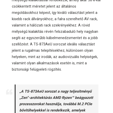
mélységű kialakítással rendelkezik, amely akár 38%-kal
csökkentett méretet jelent az általános
megoldásokhoz képest, így kiváló választást jelent a
kisebb rack állványokhoz, a falra szerelhető AV rack,
valamint a hálózati rack szekrényekhez. A rövid
mélységű kialakítás révén felszabaduló hely nagyban
segíti az egyszerűbb kábelmenedzsmentet és a jobb
szellőzést. A TS-873AeU sorozat ideális választást
jelent a rugalmas telepítésekhez, különösen olyan
helyeken, mint az irodák, az audiovizuális helyiségek,
valamint olyan alkalmazások esetén is, mint a
biztonsági felügyeleti rögzítés.
„A TS-873AeU sorozat a nagy teljesítményű
„Zen”-architektúrás AMD Ryzen™ beágyazott
processzorokat használja, továbbá M.2 PCIe
bővítőhelyekkel is rendelkezik, amelyek