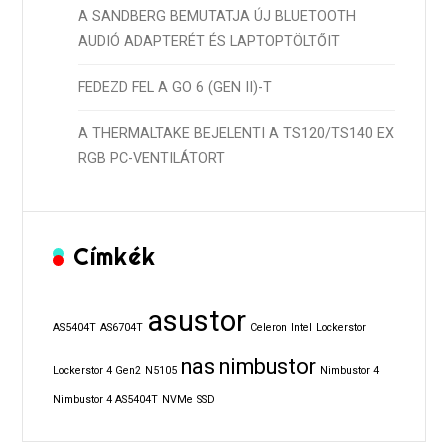
A SANDBERG BEMUTATJA ÚJ BLUETOOTH
AUDIÓ ADAPTERÉT ÉS LAPTOPTÖLTŐIT
FEDEZD FEL A GO 6 (GEN II)-T
A THERMALTAKE BEJELENTI A TS120/TS140 EX
RGB PC-VENTILÁTORT
Címkék
asustor
AS5404T
AS6704T
Celeron
Intel
Lockerstor
nas
nimbustor
Lockerstor 4 Gen2
N5105
Nimbustor 4
Nimbustor 4 AS5404T
NVMe
SSD