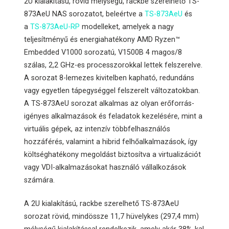
2U kialakítású, rövid mélységű, rackbe szerelhető TS-
873AeU NAS sorozatot, beleértve a
TS-873AeU
és
a
TS-873AeU-RP
modelleket, amelyek a nagy
teljesítményű és energiahatékony AMD Ryzen™
Embedded V1000 sorozatú, V1500B 4 magos/8
szálas, 2,2 GHz-es processzorokkal lettek felszerelve.
A sorozat 8-lemezes kivitelben kapható, redundáns
vagy egyetlen tápegységgel felszerelt változatokban.
A TS-873AeU sorozat alkalmas az olyan erőforrás-
igényes alkalmazások és feladatok kezelésére, mint a
virtuális gépek, az intenzív többfelhasználós
hozzáférés, valamint a hibrid felhőalkalmazások, így
költséghatékony megoldást biztosítva a virtualizációt
vagy VDI-alkalmazásokat használó vállalkozások
számára.
A 2U kialakítású, rackbe szerelhető TS-873AeU
sorozat rövid, mindössze 11,7 hüvelykes (297,4 mm)