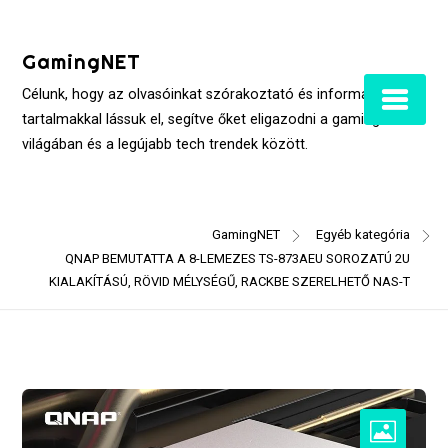
Skip
to
GamingNET
content
Célunk, hogy az olvasóinkat szórakoztató és informatív
tartalmakkal lássuk el, segítve őket eligazodni a gaming
világában és a legújabb tech trendek között.
GamingNET
Egyéb kategória
QNAP BEMUTATTA A 8-LEMEZES TS-873AEU SOROZATÚ 2U
KIALAKÍTÁSÚ, RÖVID MÉLYSÉGŰ, RACKBE SZERELHETŐ NAS-T