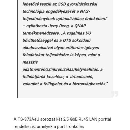
lehetővé teszik az SSD gyorsítótárazási
technológia engedélyezését a NAS-
teljesítményének optimalizálása érdekében.”
– nyilatkozta Jerry Deng, a QNAP
termékmenedzsere. „A rugalmas I/O
bővíthetőséggel és a QTS sokoldalú
alkalmazásaival olyan erőforrás-igényes
feladatokat teljesítésére is képes, mint a
masszív
adatmentés/szinkronizálás/helyreállítás, a
felhőátjárók kezelése, a virtualizáció,
valamint a felügyelet és a biztonságkezelés.”
A TS-873AeU sorozat két 2,5 GbE RJ45 LAN porttal
rendelkezik, amelyek a port trönkölés