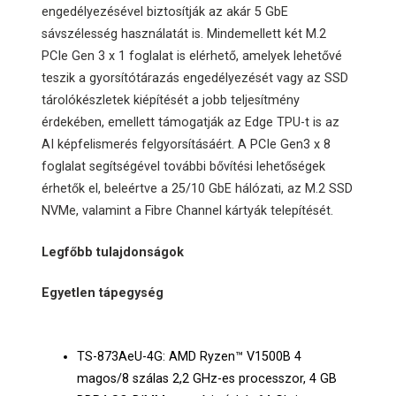
engedélyezésével biztosítják az akár 5 GbE
sávszélesség használatát is. Mindemellett két M.2
PCIe Gen 3 x 1 foglalat is elérhető, amelyek lehetővé
teszik a gyorsítótárazás engedélyezését vagy az SSD
tárolókészletek kiépítését a jobb teljesítmény
érdekében, emellett támogatják az Edge TPU-t is az
AI képfelismerés felgyorsításáért. A PCIe Gen3 x 8
foglalat segítségével további bővítési lehetőségek
érhetők el, beleértve a 25/10 GbE hálózati, az M.2 SSD
NVMe, valamint a Fibre Channel kártyák telepítését.
Legfőbb tulajdonságok
Egyetlen tápegység
TS-873AeU-4G: AMD Ryzen™ V1500B 4
magos/8 szálas 2,2 GHz-es processzor, 4 GB