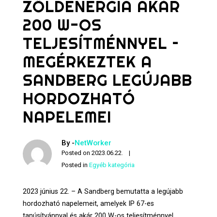
ZÖLDENERGIA AKÁR
200 W-OS
TELJESÍTMÉNNYEL –
MEGÉRKEZTEK A
SANDBERG LEGÚJABB
HORDOZHATÓ
NAPELEMEI
By -
NetWorker
Posted on
2023.06.22.
Posted in
Egyéb kategória
2023 június 22. – A Sandberg bemutatta a legújabb
hordozható napelemeit, amelyek IP 67-es
tanúsítvánnyal és akár 200 W-os teljesítménnyel