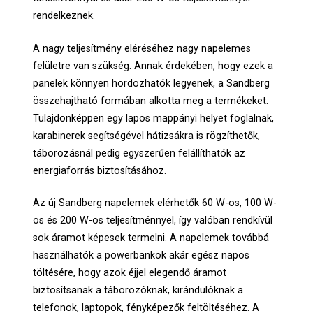
rendelkeznek.
A nagy teljesítmény eléréséhez nagy napelemes
felületre van szükség. Annak érdekében, hogy ezek a
panelek könnyen hordozhatók legyenek, a Sandberg
összehajtható formában alkotta meg a termékeket.
Tulajdonképpen egy lapos mappányi helyet foglalnak,
karabinerek segítségével hátizsákra is rögzíthetők,
táborozásnál pedig egyszerűen felállíthatók az
energiaforrás biztosításához.
Az új Sandberg napelemek elérhetők 60 W-os, 100 W-
os és 200 W-os teljesítménnyel, így valóban rendkívül
sok áramot képesek termelni. A napelemek továbbá
használhatók a powerbankok akár egész napos
töltésére, hogy azok éjjel elegendő áramot
biztosítsanak a táborozóknak, kirándulóknak a
telefonok, laptopok, fényképezők feltöltéséhez. A