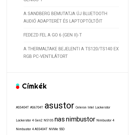
A SANDBERG BEMUTATJA ÚJ BLUETOOTH
AUDIÓ ADAPTERÉT ÉS LAPTOPTÖLTŐIT
FEDEZD FEL A GO 6 (GEN II)-T
A THERMALTAKE BEJELENTI A TS120/TS140 EX
RGB PC-VENTILÁTORT
Címkék
asustor
AS5404T
AS6704T
Celeron
Intel
Lockerstor
nas
nimbustor
Lockerstor 4 Gen2
N5105
Nimbustor 4
Nimbustor 4 AS5404T
NVMe
SSD