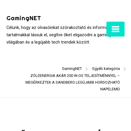
Skip
to
GamingNET
content
Célunk, hogy az olvasóinkat szórakoztató és informatív
tartalmakkal lássuk el, segítve őket eligazodni a gaming
világában és a legújabb tech trendek között.
GamingNET
Egyéb kategória
ZÖLDENERGIA AKÁR 200 W-OS TELJESÍTMÉNNYEL –
MEGÉRKEZTEK A SANDBERG LEGÚJABB HORDOZHATÓ
NAPELEMEI