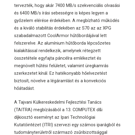
tervezték, hogy akár 7400 MB/s szekvenciális olvasási
és 6400 MB/s írási sebességre is képes legyen a
győzelem elérése érdekében. A megbízható működés
és a kiváló stabilitás érdekében az S70 az az XPG
szabadalmazott CoolArmor hűtőbordájával lett
felszerelve. Az alumínium hűtőborda lépcsőzetes
kialakítással rendelkezik, amelynek rétegzett
összetétele egyfajta páncélra emlékeztet és
megnövelt hűtési felületet, valamint üregkamrás
szerkezetet kínál. Ez hatékonyabb hőelvezetést
biztosít, növelve a légáramlást és a konvekciós
hőátadást.
A Tajvani Külkereskedelmi Fejlesztési Tanács
(TAITRA) megbízásából a 13. COMPUTEX d&i
díjkiosztó eseményt az Ipari Technológiai
Kutatóintézet (ITRI) szervezi egy számos iparágból és
tudományterületről származó zsűribizottsággal