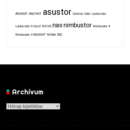
asustor
AS5404T
AS6704T
Celeron
Intel
Lockerstor
nas
nimbustor
Lockerstor 4 Gen2
N5105
Nimbustor 4
Nimbustor 4 AS5404T
NVMe
SSD
Archívum
Archívum