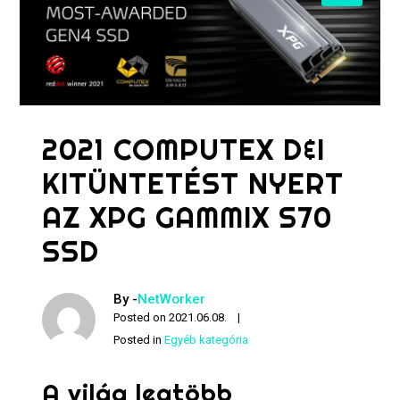
2021 COMPUTEX D&I
KITÜNTETÉST NYERT
AZ XPG GAMMIX S70
SSD
By -
NetWorker
Posted on
2021.06.08.
Posted in
Egyéb kategória
A világ legtöbb