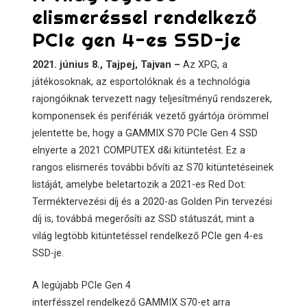
elismeréssel rendelkező
PCIe gen 4-es SSD-je
2021. június 8., Tajpej, Tajvan –
Az XPG, a
játékosoknak, az esportolóknak és a technológia
rajongóiknak tervezett nagy teljesítményű rendszerek,
komponensek és perifériák vezető gyártója örömmel
jelentette be, hogy a GAMMIX S70 PCIe Gen 4 SSD
elnyerte a 2021 COMPUTEX d&i kitüntetést. Ez a
rangos elismerés további bővíti az S70 kitüntetéseinek
listáját, amelybe beletartozik a 2021-es Red Dot:
Terméktervezési díj és a 2020-as Golden Pin tervezési
díj is, továbbá megerősíti az SSD státuszát, mint a
világ legtöbb kitüntetéssel rendelkező PCIe gen 4-es
SSD-je.
A legújabb PCIe Gen 4
interfésszel rendelkező GAMMIX S70-et arra