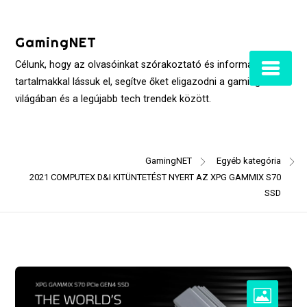
Skip
to
GamingNET
content
Célunk, hogy az olvasóinkat szórakoztató és informatív
tartalmakkal lássuk el, segítve őket eligazodni a gaming
világában és a legújabb tech trendek között.
GamingNET
Egyéb kategória
2021 COMPUTEX D&I KITÜNTETÉST NYERT AZ XPG GAMMIX S70
SSD