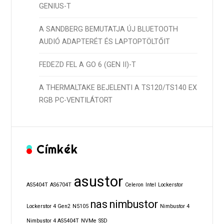
GENIUS-T
A SANDBERG BEMUTATJA ÚJ BLUETOOTH
AUDIÓ ADAPTERÉT ÉS LAPTOPTÖLTŐIT
FEDEZD FEL A GO 6 (GEN II)-T
A THERMALTAKE BEJELENTI A TS120/TS140 EX
RGB PC-VENTILÁTORT
Címkék
asustor
AS5404T
AS6704T
Celeron
Intel
Lockerstor
nas
nimbustor
Lockerstor 4 Gen2
N5105
Nimbustor 4
Nimbustor 4 AS5404T
NVMe
SSD