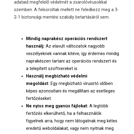
adataid megfelelő védelmét a zsarolóvírusokkal
szemben. A felsoroltak mellett ne feledkezz meg a 3-
2-1 biztonsági mentési szabály betartásáról sem.
Mindig naprakész operációs rendszert
használj:
Az elavult változatok nagyobb
veszélyeknek vannak kitéve, így érdemes mindig
naprakészen tartani az operációs rendszert és
a telepített szoftvereket is.
Használj megbízható védelmi
megoldást:
Egy megbízható vírusirtó időben
képes azonosítani és megállítani az esetleges
fertőzéseket.
Ne nyiss meg gyanús fájlokat:
A legtöbb
fertőzés elkerülhető, ha a felhasználók
figyelnek arra, hogy nem látogatnak meg kétes
eredetű weboldalakat, vagy nem nyitnak meg