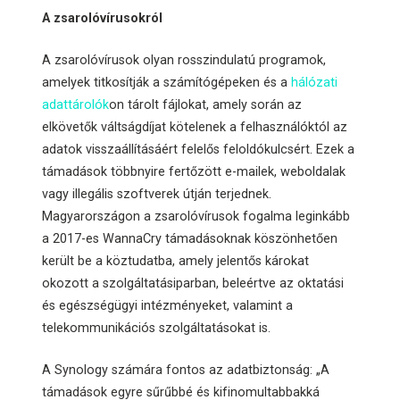
A zsarolóvírusokról
A zsarolóvírusok olyan rosszindulatú programok,
amelyek titkosítják a számítógépeken és a
hálózati
adattárolók
on tárolt fájlokat, amely során az
elkövetők váltságdíjat kötelenek a felhasználóktól az
adatok visszaállításáért felelős feloldókulcsért. Ezek a
támadások többnyire fertőzött e-mailek, weboldalak
vagy illegális szoftverek útján terjednek.
Magyarországon a zsarolóvírusok fogalma leginkább
a 2017-es WannaCry támadásoknak köszönhetően
került be a köztudatba, amely jelentős károkat
okozott a szolgáltatásiparban, beleértve az oktatási
és egészségügyi intézményeket, valamint a
telekommunikációs szolgáltatásokat is.
A Synology számára fontos az adatbiztonság: „A
támadások egyre sűrűbbé és kifinomultabbakká