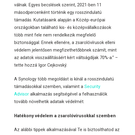
válnak. Egyes becslések szerint, 2021-ben 11
másodpercenként történik egy rosszindulatú
támadás. Kutatásaink alapján a Közép-európai
országokban található kis- és középvállalkozások
több mint fele nem rendelkezik megfelelő
biztonsággal. Ennek ellenére, a zsarolóvírusok elleni
védelem jelentősen megfizethetőbbnek számít, mint
az adatok visszaállításáért kért váltságdíjak 70%-a.” –
tette hozzá Igor Cejkovský.
A Synology több megoldást is kínál a rosszindulatú
támadásokkal szemben, valamint a
Security
Advisor
alkalmazás segítségével a felhasználók
tovább növelhetik adataik védelmét.
Hatékony védelem a zsarolóvírusokkal szemben
Az alábbi tippek alkalmazásával Te is biztosíthatod az