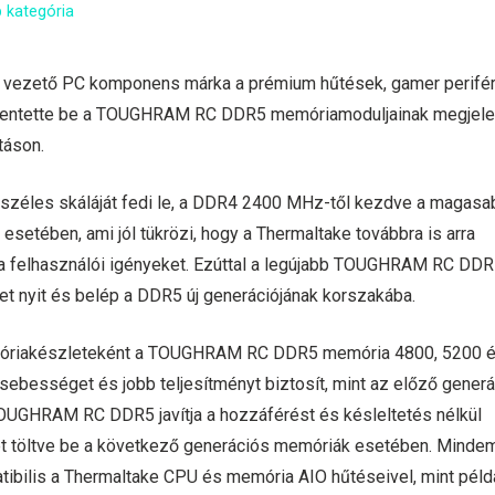
 kategória
, a vezető PC komponens márka a prémium hűtések, gamer perifér
jelentette be a TOUGHRAM RC DDR5 memóriamoduljainak megjel
táson.
széles skáláját fedi le, a DDR4 2400 MHz-től kezdve a magasa
setében, ami jól tükrözi, hogy a Thermaltake továbbra is arra
i a felhasználói igényeket. Ezúttal a legújabb TOUGHRAM RC DD
tet nyit és belép a DDR5 új generációjának korszakába.
móriakészleteként a TOUGHRAM RC DDR5 memória 4800, 5200 
ebességet és jobb teljesítményt biztosít, mint az előző generá
OUGHRAM RC DDR5 javítja a hozzáférést és késleltetés nélkül
et töltve be a következő generációs memóriák esetében. Mindem
ilis a Thermaltake CPU és memória AIO hűtéseivel, mint példá