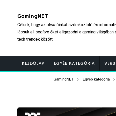
Skip
to
GamingNET
content
Célunk, hogy az olvasóinkat szórakoztató és informatí
lássuk el, segítve őket eligazodni a gaming világában 
tech trendek között.
KEZDŐLAP
EGYÉB KATEGÓRIA
VERS
GamingNET
Egyéb kategória