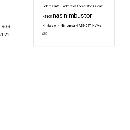
Celeron
Intel
Lockerstor
Lockerstor 4 Gen2
nas
nimbustor
N5105
Nimbustor 4
Nimbustor 4 AS5404T
NVMe
5 RGB
SSD
2022.