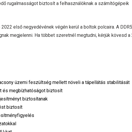
kedő rugalmasságot biztosít a felhasználóknak a számítógépeik
022 első negyedévének végén kerül a boltok polcaira. A DDR
k megjelenni. Ha többet szeretnél megtudni, kérjük kövesd a 
sony üzemi feszültség mellett növeli a tápellátás stabilitását
ást és megbízhatóságot biztosít
ljesítményt biztosítanak
st biztosít
jesítményfigyelés
zatokkal
PU-kat