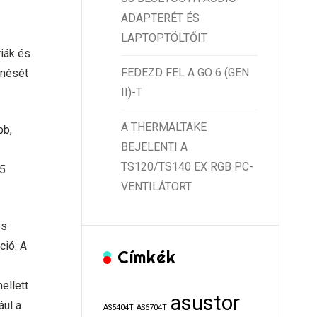
ADAPTERÉT ÉS
LAPTOPTÖLTŐIT
iák és
FEDEZD FEL A GO 6 (GEN
enését
II)-T
A THERMALTAKE
bb,
BEJELENTI A
TS120/TS140 EX RGB PC-
R5
VENTILÁTORT
és
ció. A
Címkék
ellett
asustor
ul a
AS5404T
AS6704T