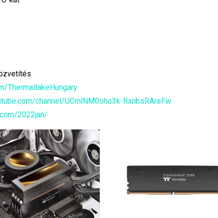
özvetítés
m/ThermaltakeHungary
utube.com/channel/UCmlNM0oho3k-RxnbsRAreFw
e.com/2022jan/