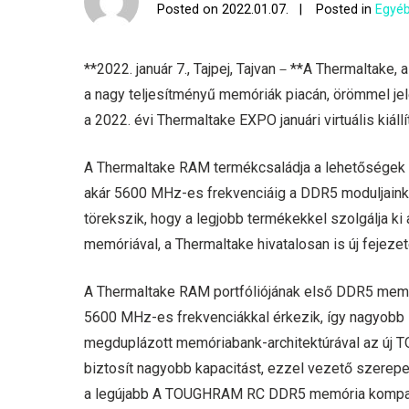
Posted on
2022.01.07.
Posted in
Egyéb
**2022. január 7., Tajpej, Tajvan－**A Thermaltake
a nagy teljesítményű memóriák piacán, örömmel 
a 2022. évi Thermaltake EXPO januári virtuális kiállí
A Thermaltake RAM termékcsaládja a lehetőségek 
akár 5600 MHz-es frekvenciáig a DDR5 moduljaink e
törekszik, hogy a legjobb termékekkel szolgálja k
memóriával, a Thermaltake hivatalosan is új fejeze
A Thermaltake RAM portfóliójának első DDR5 me
5600 MHz-es frekvenciákkal érkezik, így nagyobb s
megduplázott memóriabank-architektúrával az új T
biztosít nagyobb kapacitást, ezzel vezető szerep
a legújabb A TOUGHRAM RC DDR5 memória kompatib