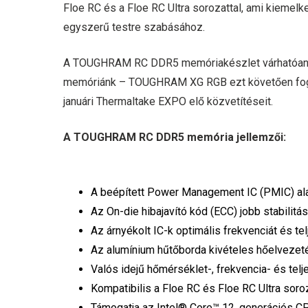
Floe RC és a Floe RC Ultra sorozattal, ami kiemel
egyszerű testre szabásához.
A TOUGHRAM RC DDR5 memóriakészlet várhatóan 2
memóriánk – TOUGHRAM XG RGB ezt követően fogna
januári Thermaltake EXPO elő közvetítéseit.
A TOUGHRAM RC DDR5 memória jellemzői:
A beépített Power Management IC (PMIC) alac
Az On-die hibajavító kód (ECC) jobb stabilit
Az árnyékolt IC-k optimális frekvenciát és te
Az alumínium hűtőborda kivételes hőelvezeté
Valós idejű hőmérséklet-, frekvencia- és tel
Kompatibilis a Floe RC és Floe RC Ultra soro
Támogatja az Intel® Core™ 12. generációs C