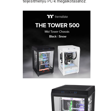
teljesítményű PC-k megalkotásához.