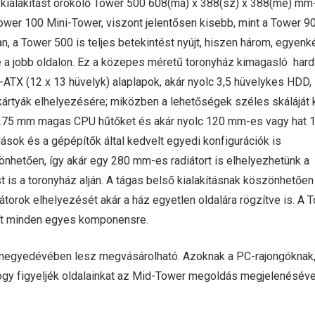
es kialakítást örökölő Tower 500 608(ma) x 388(sz) x 388(mé) mm
ower 100 Mini-Tower, viszont jelentősen kisebb, mint a Tower 9
, a Tower 500 is teljes betekintést nyújt, hiszen három, egyenk
tve a jobb oldalon. Ez a közepes méretű toronyház kimagasló har
-ATX (12 x 13 hüvelyk) alaplapok, akár nyolc 3,5 hüvelykes HDD,
ártyák elhelyezésére; miközben a lehetőségek széles skáláját k
a 275 mm magas CPU hűtőket és akár nyolc 120 mm-es vagy hat 
dások és a gépépítők által kedvelt egyedi konfigurációk is
nhetően, így akár egy 280 mm-es radiátort is elhelyezhetünk a
is a toronyház alján. A tágas belső kialakításnak köszönhetően
átorok elhelyezését akár a ház egyetlen oldalára rögzítve is. A 
osít minden egyes komponensre.
 negyedévében lesz megvásárolható. Azoknak a PC-rajongóknak,
hogy figyeljék oldalainkat az Mid-Tower megoldás megjelenéséve