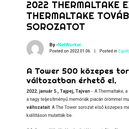
2022 THERMALTAKE E
THERMALTAKE TOVÁB
SOROZATOT
By -
NetWorker
Posted on
2022.01.06.
Posted in
Egyéb
A Tower 500 közepes tor
változatban érhető el.
2022. január 5., Tajpej, Tajvan
－A Thermaltake, a
a nagy teljesítményű memóriák piacán örömmel mu
változatait
. A The Tower sorozat első közepes mér
kiállításon mutatták be.