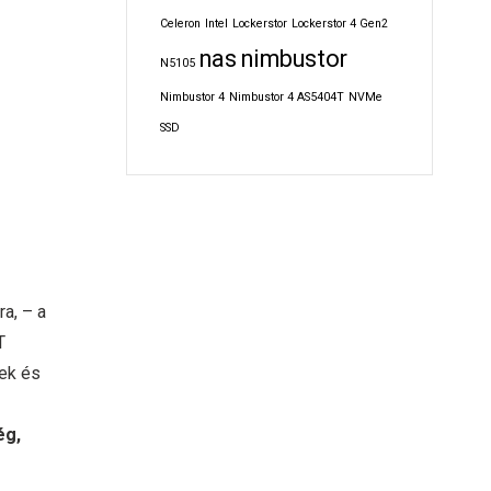
Celeron
Intel
Lockerstor
Lockerstor 4 Gen2
nas
nimbustor
N5105
Nimbustor 4
Nimbustor 4 AS5404T
NVMe
SSD
a, – a
T
rek és
ég,