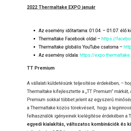
2022 Thermaltake EXPO január
Az esemény időtartama: 01.04. – 01.07. élő k
Thermaltake Facebook oldal –
https://faceb
Thermaltake globális YouTube csatorna –
ht
Az esemény oldala:
https://expo.thermaltak
TT Premium
A vállalati küldetésünk teljesítése érdekében, – h
Thermaltake kifejlesztette a „TT Premium” márkát, 
Premium sokkal többet jelent az egyszerű minőség
a Thermaltake közös törekvéseit, hogy a leginnov
felhasználók igényeinek kielégítése érdekében a T
egyedi kialakítás, változatos kombinációk és k