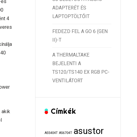
-es
ADAPTERÉT ÉS
00
LAPTOPTÖLTŐIT
ént 4
dveres
FEDEZD FEL A GO 6 (GEN
II)-T
ínálja
140
A THERMALTAKE
BEJELENTI A
TS120/TS140 EX RGB PC-
VENTILÁTORT
Tower
Címkék
 akik
l
asustor
AS5404T
AS6704T