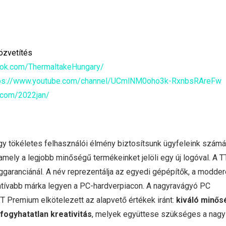
özvetítés
ook.com/ThermaltakeHungary/
tps://www.youtube.com/channel/UCmlNM0oho3k-RxnbsRAreFw
e.com/2022jan/
ogy tökéletes felhasználói élmény biztosítsunk ügyfeleink számár
amely a legjobb minőségű termékeinket jelöli egy új logóval. A T
garanciánál. A név reprezentálja az egyedi gépépítők, a modde
atívabb márka legyen a PC-hardverpiacon. A nagyravágyó PC
T Premium elkötelezett az alapvető értékek iránt:
kiváló minős
ifogyhatatlan kreativitás
, melyek együttese szükséges a nagy