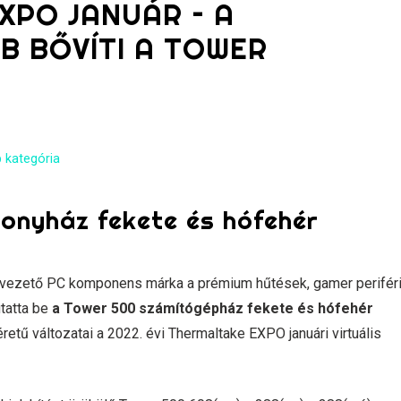
XPO JANUÁR – A
B BŐVÍTI A TOWER
 kategória
onyház fekete és hófehér
 vezető PC komponens márka a prémium hűtések, gamer perifér
tatta be
a Tower 500 számítógépház fekete és hófehér
etű változatai a 2022. évi Thermaltake EXPO januári virtuális