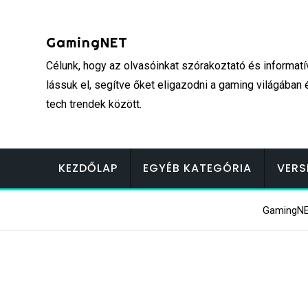
Skip
to
GamingNET
content
Célunk, hogy az olvasóinkat szórakoztató és informatí
lássuk el, segítve őket eligazodni a gaming világában 
tech trendek között.
KEZDŐLAP
EGYÉB KATEGÓRIA
VERS
GamingN