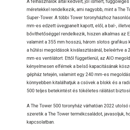
A felhasználók által kedvelt, jól ismert, függőleg
méretekkel rendelkezik, ami nagyobb, mint a The T
Super-Tower. A többi Tower toronyházhoz hasonlóan
mm-es edzett üvegpanelt kapott, elől, a bal-, ille
bővíthetőséggel rendelkezik, hiszen alkalmas az E
valamint a 355 mm hosszú, három slotos grafikus k
a hűtési megoldások kiválasztásánál, beleértve 
mm-es ventilátort. Ettől függetlenül, az AIO megol
kényelmesen elférnek a belső kapacitásának köszö
gépház tetején, valamint egy 240 mm-es megoldást 
könnyebben kitalálhatjuk a csövek a blokk és a radi
500 teljes betekintést és tökéletes rálátást bizt
A The Tower 500 toronyház várhatóan 2022 utolsó
szeretik a The Tower termékcsaládot, javasoljuk, 
kapcsolatban.