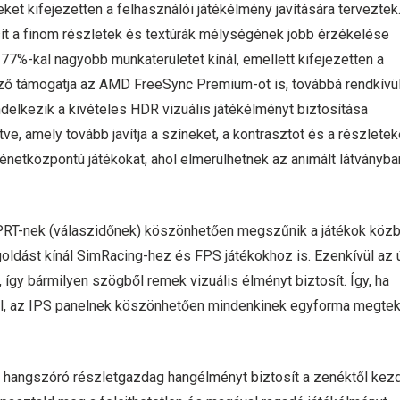
et kifejezetten a felhasználói játékélmény javítására terveztek
sít a finom részletek és textúrák mélységének jobb érzékelése
77%-kal nagyobb munkaterületet kínál, emellett kifejezetten a
lző támogatja az AMD FreeSync Premium-ot is, továbbá rendkívü
elkezik a kivételes HDR vizuális játékélményt biztosítása
e, amely tovább javítja a színeket, a kontrasztot és a részleteke
rténetközpontú játékokat, ahol elmerülhetnek az animált látványba
PRT-nek (válaszidőnek) köszönhetően megszűnik a játékok közb
oldást kínál SimRacing-hez és FPS játékokhoz is. Ezenkívül az 
gy bármilyen szögből remek vizuális élményt biztosít. Így, ha
ől, az IPS panelnek köszönhetően mindenkinek egyforma megtek
tett hangszóró részletgazdag hangélményt biztosít a zenéktől kez