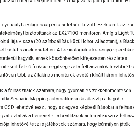
pasztald meg a felejthetetlen és magával ragadó játékélményt
 egyensúlyt a világosság és a sötétség között. Ezek azok az ese
 játékélményt biztosítanak az EX2710Q monitoron. Amíg a Light T
 állítja vissza (20 színbeállítás közül lehet választani), a Blac
tett sötét színek esetében. A technológiák a képernyő specifiku
intetlenül hagyják, ennek köszönhetően kifejezetten részletes
tésért felelő funkció segítségével a felhasználók további 20 
elentősen több az általános monitorok esetén kínált három lehető
ik a felhasználók számára, hogy gyorsan és zökkenőmentesen
ntuitív Scenario Mapping automatikusan kiválasztja a legjobb
ors OSD lehetővé teszi, hogy az egyes képbeállításokat a felhas
gváltoztatják a bemenetet, a beállítások automatikusan a felhas
ciója lehetővé teszi a játékosok számára, hogy bármilyen játék