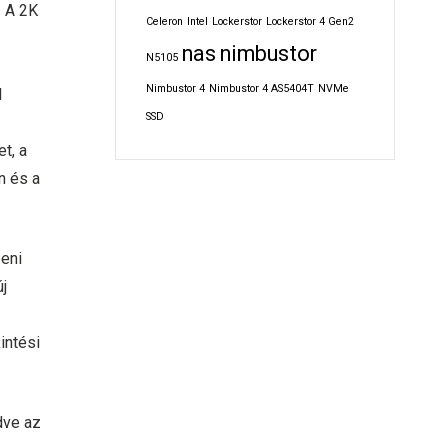
. A 2K
Celeron
Intel
Lockerstor
Lockerstor 4 Gen2
nas
nimbustor
N5105
Nimbustor 4
Nimbustor 4 AS5404T
NVMe
l
SSD
t, a
n és a
eni
új
intési
dve az