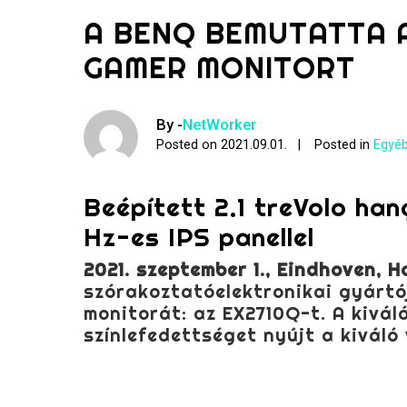
A BENQ BEMUTATTA A
GAMER MONITORT
By -
NetWorker
Posted on
2021.09.01.
Posted in
Egyéb
Beépített 2.1 treVolo ha
Hz-es IPS panellel
2021. szeptember 1., Eindhoven, H
szórakoztatóelektronikai gyárt
monitorát: az EX2710Q-t. A kivál
színlefedettséget nyújt a kiváló