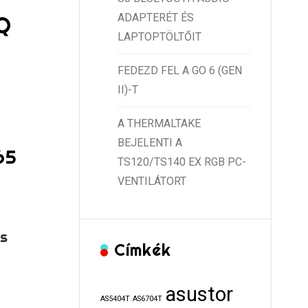
ADAPTERÉT ÉS
Q
LAPTOPTÖLTŐIT
FEDEZD FEL A GO 6 (GEN
II)-T
A THERMALTAKE
BEJELENTI A
65
TS120/TS140 EX RGB PC-
VENTILÁTORT
os
Címkék
asustor
AS5404T
AS6704T