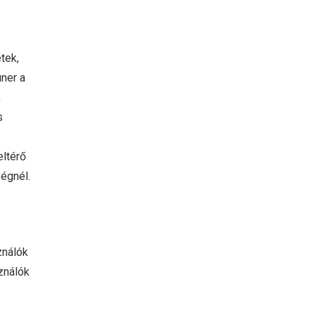
tek,
uner a
k
s
eltérő
ségnél.
ználók
ználók