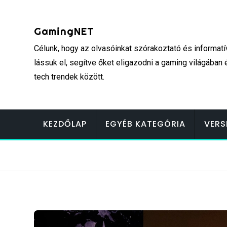
Skip
to
GamingNET
content
Célunk, hogy az olvasóinkat szórakoztató és informatí
lássuk el, segítve őket eligazodni a gaming világában 
tech trendek között.
KEZDŐLAP
EGYÉB KATEGÓRIA
VERS