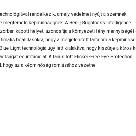
chnológiával rendelkezik, amely védelmet nyújt a szemnek,
e megterhelő képminőségnek. A BenQ Brightness Intelligence
zorban kapott helyet, azonosítja a környezeti fény mennyiségét
ptimális beállításokra, hogy a megjelenített tartalom a képminős
ue Light technológia úgy lett kialakítva, hogy kiszűrje a káros 
tságát és irritációját. A tanúsított Flicker-Free Eye Protection
kül, hogy az a képminőség romlásához vezetne.