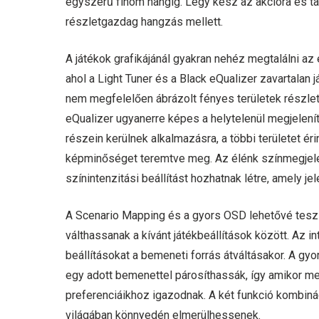
egyszerű finom hangig. Légy kész az akcióra és ta
részletgazdag hangzás mellett.
A játékok grafikájánál gyakran nehéz megtalálni az
ahol a Light Tuner és a Black eQualizer zavartalan
nem megfelelően ábrázolt fényes területek részleteit
eQualizer ugyanerre képes a helytelenül megjelení
részein kerülnek alkalmazásra, a többi területet ér
képminőséget teremtve meg. Az élénk színmegjelení
színintenzitási beállítást hozhatnak létre, amely j
A Scenario Mapping és a gyors OSD lehetővé tesz
válthassanak a kívánt játékbeállítások között. Az i
beállításokat a bemeneti forrás átváltásakor. A gy
egy adott bemenettel párosíthassák, így amikor me
preferenciáikhoz igazodnak. A két funkció kombiná
világában könnyedén elmerülhessenek.