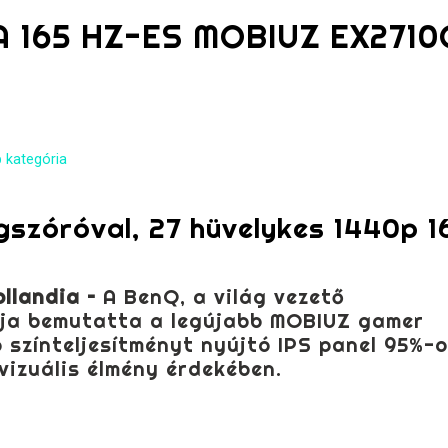
 165 HZ-ES MOBIUZ EX2710
 kategória
ngszóróval, 27 hüvelykes 1440p 1
ollandia –
A BenQ, a világ vezető
ója bemutatta a legújabb MOBIUZ gamer
ó színteljesítményt nyújtó IPS panel 95%-
 vizuális élmény érdekében.