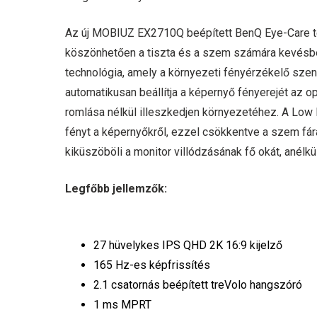
Az új MOBIUZ EX2710Q beépített BenQ Eye-Care te
köszönhetően a tiszta és a szem számára kevésb
technológia, amely a környezeti fényérzékelő szen
automatikusan beállítja a képernyő fényerejét az o
romlása nélkül illeszkedjen környezetéhez. A Low Bl
fényt a képernyőkről, ezzel csökkentve a szem fárad
kiküszöböli a monitor villódzásának fő okát, anél
Legfőbb jellemzők:
27 hüvelykes IPS QHD 2K 16:9 kijelző
165 Hz-es képfrissítés
2.1 csatornás beépített treVolo hangszóró
1 ms MPRT