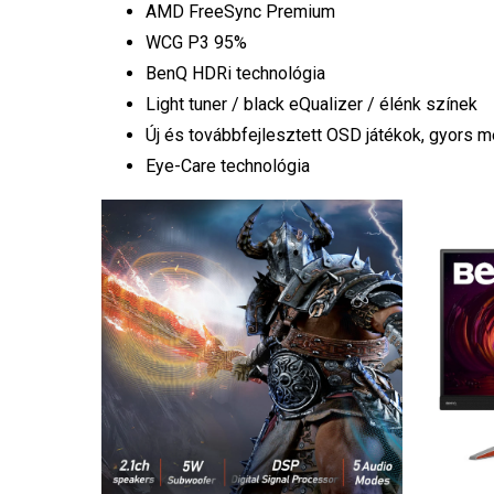
AMD FreeSync Premium
WCG P3 95%
BenQ HDRi technológia
Light tuner / black eQualizer / élénk színek
Új és továbbfejlesztett OSD játékok, gyors 
Eye-Care technológia