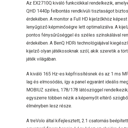
Az EX2710Q kiváló funkciókkal rendelkezik, amelyek
QHD 1440p felbontás rendkívüli tisztaságot bizto
érdekében. A monitor a Full HD kijelzőkhöz képest 
lenyűgöző képminőségre lett optimalizálva. A kije
pontos fénysűrűséggel és széles színskálával rend
érdekében. A BenQ HDRi technológiájával kiegészítv
kijelző olyan játékosoknak szól, akik szeretik a tö
játék világában.
A kiváló 165 Hz-es képfrissítésnek és az 1 ms M
lag és elmosódás, így a panel egyaránt ideális meg
MOBIUZ széles, 178/178 látószöggel rendelkezik, í
egyszerre többen nézik a képernyőt eltérő szögb
élményben lesz része.
A treVolo által kifejlesztett, 2.1 csatornás beépí