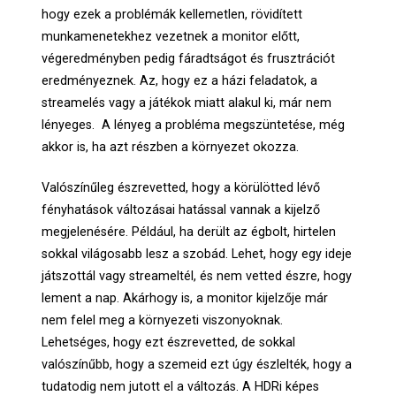
hogy ezek a problémák kellemetlen, rövidített
munkamenetekhez vezetnek a monitor előtt,
végeredményben pedig fáradtságot és frusztrációt
eredményeznek. Az, hogy ez a házi feladatok, a
streamelés vagy a játékok miatt alakul ki, már nem
lényeges. A lényeg a probléma megszüntetése, még
akkor is, ha azt részben a környezet okozza.
Valószínűleg észrevetted, hogy a körülötted lévő
fényhatások változásai hatással vannak a kijelző
megjelenésére. Például, ha derült az égbolt, hirtelen
sokkal világosabb lesz a szobád. Lehet, hogy egy ideje
játszottál vagy streameltél, és nem vetted észre, hogy
lement a nap. Akárhogy is, a monitor kijelzője már
nem felel meg a környezeti viszonyoknak.
Lehetséges, hogy ezt észrevetted, de sokkal
valószínűbb, hogy a szemeid ezt úgy észlelték, hogy a
tudatodig nem jutott el a változás. A HDRi képes