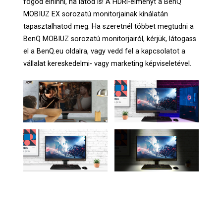
fogod elhinni, ha látod is! A HDRi-élményt a BenQ
MOBIUZ EX sorozatú monitorjainak kínálatán
tapasztalhatod meg. Ha szeretnél többet megtudni a
BenQ MOBIUZ sorozatú monitorjairól, kérjük, látogass
el a BenQ.eu oldalra, vagy vedd fel a kapcsolatot a
vállalat kereskedelmi- vagy marketing képviseletével.