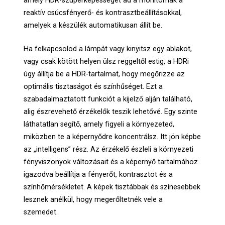
amely HDR-szuperképességet ad a monitornak a
reaktív csúcsfényerő- és kontrasztbeállításokkal,
amelyek a készülék automatikusan állít be.
Ha felkapcsolod a lámpát vagy kinyitsz egy ablakot,
vagy csak kötött helyen ülsz reggeltől estig, a HDRi
úgy állítja be a HDR-tartalmat, hogy megőrizze az
optimális tisztaságot és színhűséget. Ezt a
szabadalmaztatott funkciót a kijelző alján található,
alig észrevehető érzékelők teszik lehetővé. Egy szinte
láthatatlan segítő, amely figyeli a környezeted,
miközben te a képernyődre koncentrálsz. Itt jön képbe
az „intelligens” rész. Az érzékelő észleli a környezeti
fényviszonyok változásait és a képernyő tartalmához
igazodva beállítja a fényerőt, kontrasztot és a
színhőmérsékletet. A képek tisztábbak és színesebbek
lesznek anélkül, hogy megerőltetnék vele a
szemedet.