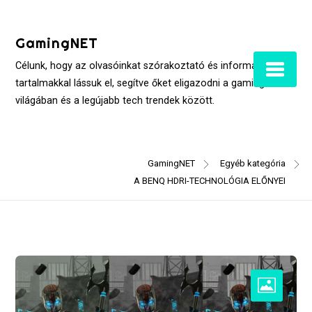
Skip
to
GamingNET
content
Célunk, hogy az olvasóinkat szórakoztató és informatív
tartalmakkal lássuk el, segítve őket eligazodni a gaming
világában és a legújabb tech trendek között.
GamingNET
Egyéb kategória
A BENQ HDRI-TECHNOLÓGIA ELŐNYEI