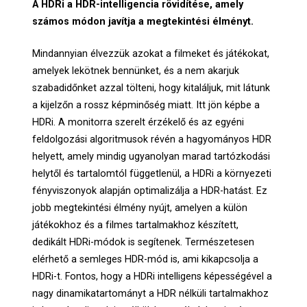
A HDRi a HDR-intelligencia rövidítése, amely
számos módon javítja a megtekintési élményt.
Mindannyian élvezzük azokat a filmeket és játékokat,
amelyek lekötnek bennünket, és a nem akarjuk
szabadidőnket azzal tölteni, hogy kitaláljuk, mit látunk
a kijelzőn a rossz képminőség miatt. Itt jön képbe a
HDRi. A monitorra szerelt érzékelő és az egyéni
feldolgozási algoritmusok révén a hagyományos HDR
helyett, amely mindig ugyanolyan marad tartózkodási
helytől és tartalomtól függetlenül, a HDRi a környezeti
fényviszonyok alapján optimalizálja a HDR-hatást. Ez
jobb megtekintési élmény nyújt, amelyen a külön
játékokhoz és a filmes tartalmakhoz készített,
dedikált HDRi-módok is segítenek. Természetesen
elérhető a semleges HDR-mód is, ami kikapcsolja a
HDRi-t. Fontos, hogy a HDRi intelligens képességével a
nagy dinamikatartományt a HDR nélküli tartalmakhoz