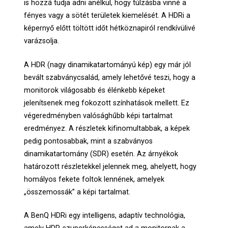
is hozzá tudja adni anélkül, hogy túlzásba vinné a
fényes vagy a sötét területek kiemelését. A HDRi a
képernyő előtt töltött időt hétköznapiról rendkívülivé
varázsolja.
A HDR (nagy dinamikatartományú kép) egy már jól
bevált szabványcsalád, amely lehetővé teszi, hogy a
monitorok világosabb és élénkebb képeket
jelenítsenek meg fokozott színhatások mellett. Ez
végeredményben valósághűbb képi tartalmat
eredményez. A részletek kifinomultabbak, a képek
pedig pontosabbak, mint a szabványos
dinamikatartomány (SDR) esetén. Az árnyékok
határozott részletekkel jelennek meg, ahelyett, hogy
homályos fekete foltok lennének, amelyek
„összemossák” a képi tartalmat.
A BenQ HDRi egy intelligens, adaptív technológia,