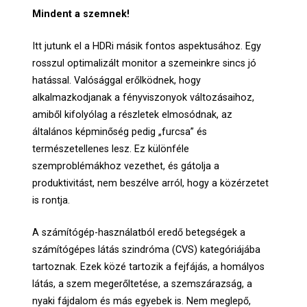
Mindent a szemnek!
Itt jutunk el a HDRi másik fontos aspektusához. Egy
rosszul optimalizált monitor a szemeinkre sincs jó
hatással. Valósággal erőlködnek, hogy
alkalmazkodjanak a fényviszonyok változásaihoz,
amiből kifolyólag a részletek elmosódnak, az
általános képminőség pedig „furcsa” és
természetellenes lesz. Ez különféle
szemproblémákhoz vezethet, és gátolja a
produktivitást, nem beszélve arról, hogy a közérzetet
is rontja.
A számítógép-használatból eredő betegségek a
számítógépes látás szindróma (CVS) kategóriájába
tartoznak. Ezek közé tartozik a fejfájás, a homályos
látás, a szem megerőltetése, a szemszárazság, a
nyaki fájdalom és más egyebek is. Nem meglepő,