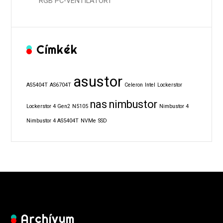
RGB PC-VENTILÁTORT
Címkék
asustor
AS5404T
AS6704T
Celeron
Intel
Lockerstor
nas
nimbustor
Lockerstor 4 Gen2
N5105
Nimbustor 4
Nimbustor 4 AS5404T
NVMe
SSD
Archívum