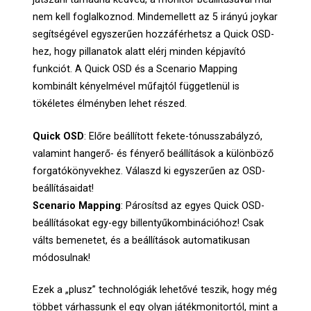
nem kell foglalkoznod. Mindemellett az 5 irányú joykar
segítségével egyszerűen hozzáférhetsz a Quick OSD-
hez, hogy pillanatok alatt elérj minden képjavító
funkciót. A Quick OSD és a Scenario Mapping
kombinált kényelmével műfajtól függetlenül is
tökéletes élményben lehet részed.
Quick OSD
: Előre beállított fekete-tónusszabályzó,
valamint hangerő- és fényerő beállítások a különböző
forgatókönyvekhez. Válaszd ki egyszerűen az OSD-
beállításaidat!
Scenario Mapping
: Párosítsd az egyes Quick OSD-
beállításokat egy-egy billentyűkombinációhoz! Csak
válts bemenetet, és a beállítások automatikusan
módosulnak!
Ezek a „plusz” technológiák lehetővé teszik, hogy még
többet várhassunk el egy olyan játékmonitortól, mint a