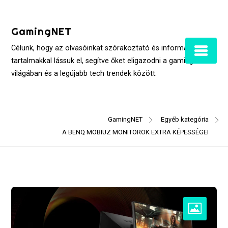
Skip
to
GamingNET
content
Célunk, hogy az olvasóinkat szórakoztató és informatív
tartalmakkal lássuk el, segítve őket eligazodni a gaming
világában és a legújabb tech trendek között.
GamingNET
Egyéb kategória
A BENQ MOBIUZ MONITOROK EXTRA KÉPESSÉGEI