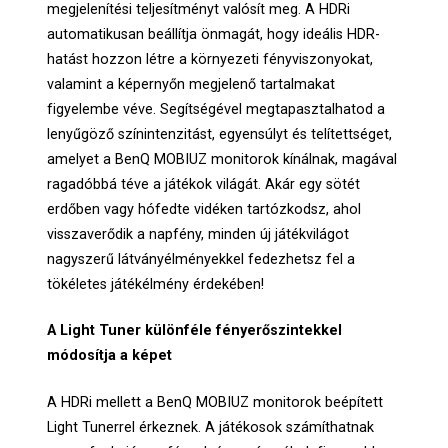
megjelenítési teljesítményt valósít meg. A HDRi
automatikusan beállítja önmagát, hogy ideális HDR-
hatást hozzon létre a környezeti fényviszonyokat,
valamint a képernyőn megjelenő tartalmakat
figyelembe véve. Segítségével megtapasztalhatod a
lenyűgöző színintenzitást, egyensúlyt és telítettséget,
amelyet a BenQ MOBIUZ monitorok kínálnak, magával
ragadóbbá téve a játékok világát. Akár egy sötét
erdőben vagy hófedte vidéken tartózkodsz, ahol
visszaverődik a napfény, minden új játékvilágot
nagyszerű látványélményekkel fedezhetsz fel a
tökéletes játékélmény érdekében!
A Light Tuner különféle fényerőszintekkel
módosítja a képet
A HDRi mellett a BenQ MOBIUZ monitorok beépített
Light Tunerrel érkeznek. A játékosok számíthatnak