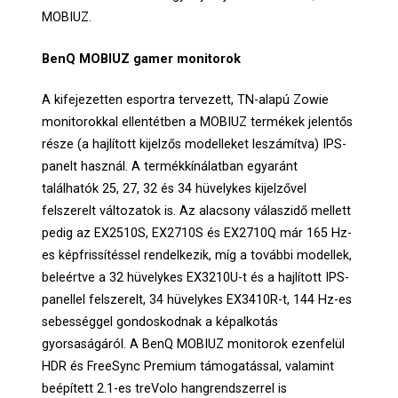
MOBIUZ.
BenQ MOBIUZ gamer monitorok
A kifejezetten esportra tervezett, TN-alapú Zowie
monitorokkal ellentétben a MOBIUZ termékek jelentős
része (a hajlított kijelzős modelleket leszámítva) IPS-
panelt használ. A termékkínálatban egyaránt
találhatók 25, 27, 32 és 34 hüvelykes kijelzővel
felszerelt változatok is. Az alacsony válaszidő mellett
pedig az EX2510S, EX2710S és EX2710Q már 165 Hz-
es képfrissítéssel rendelkezik, míg a további modellek,
beleértve a 32 hüvelykes EX3210U-t és a hajlított IPS-
panellel felszerelt, 34 hüvelykes EX3410R-t, 144 Hz-es
sebességgel gondoskodnak a képalkotás
gyorsaságáról. A BenQ MOBIUZ monitorok ezenfelül
HDR és FreeSync Premium támogatással, valamint
beépített 2.1-es treVolo hangrendszerrel is