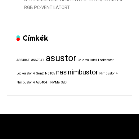
RGB PC-VENTILÁTORT
Címkék
asustor
AS5404T
AS6704T
Celeron
Intel
Lockerstor
nas
nimbustor
Lockerstor 4 Gen2
N5105
Nimbustor 4
Nimbustor 4 AS5404T
NVMe
SSD