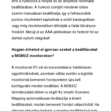
erre a funkcióra a fények és az árnyékok finomabb
beállításában. A funkció szintjét mindenki ízlése
szerint manuálisan beállíthatja, így a felhasználók
pontos részleteket kaphatnak a sötét barlangokban
vagy még részletesebben láthatják a falak látványos
freskóit. Merülj el az AAA-játékokban és fedezd fel az
életteli nyitott világokat!
Hogyan érheted el gyorsan ezeket a beállításokat
a MOBIUZ monitorokon?
A monitorok PC-vel és konzolokkal is tökéletesen
együttműködnek, azonban váltás esetén a legtöbb
monitornál bemeneti forrásonként újra kell
konfigurálni minden beállítást. A MOBIUZ
termékcsalád ebben is segít! Az intuitív Scenario
Mapping automatikusan kiválasztja a kívánt
beállításokat, miután bemeneti forrást választottál. Ha
játszani támadna kedved, a monitor beállításával már