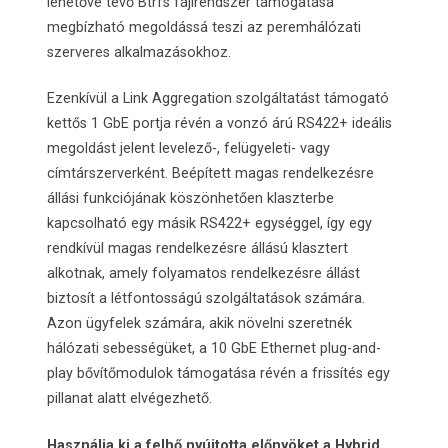
lehetővé tevő Btrfs fájlrendszer támogatása
megbízható megoldássá teszi az peremhálózati
szerveres alkalmazásokhoz.
Ezenkívül a Link Aggregation szolgáltatást támogató
kettős 1 GbE portja révén a vonzó árú RS422+ ideális
megoldást jelent levelező-, felügyeleti- vagy
címtárszerverként. Beépített magas rendelkezésre
állási funkciójának köszönhetően klaszterbe
kapcsolható egy másik RS422+ egységgel, így egy
rendkívül magas rendelkezésre állású klasztert
alkotnak, amely folyamatos rendelkezésre állást
biztosít a létfontosságú szolgáltatások számára.
Azon ügyfelek számára, akik növelni szeretnék
hálózati sebességüket, a 10 GbE Ethernet plug-and-
play bővítőmodulok támogatása révén a frissítés egy
pillanat alatt elvégezhető.
Használja ki a felhő nyújtotta előnyöket a Hybrid