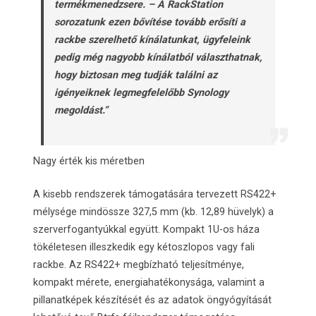
termékmenedzsere. – A RackStation
sorozatunk ezen bővítése tovább erősíti a
rackbe szerelhető kínálatunkat, ügyfeleink
pedig még nagyobb kínálatból választhatnak,
hogy biztosan meg tudják találni az
igényeiknek legmegfelelőbb Synology
megoldást.”
Nagy érték kis méretben
A kisebb rendszerek támogatására tervezett RS422+
mélysége mindössze 327,5 mm (kb. 12,89 hüvelyk) a
szerverfogantyúkkal együtt. Kompakt 1U-os háza
tökéletesen illeszkedik egy kétoszlopos vagy fali
rackbe. Az RS422+ megbízható teljesítménye,
kompakt mérete, energiahatékonysága, valamint a
pillanatképek készítését és az adatok öngyógyítását