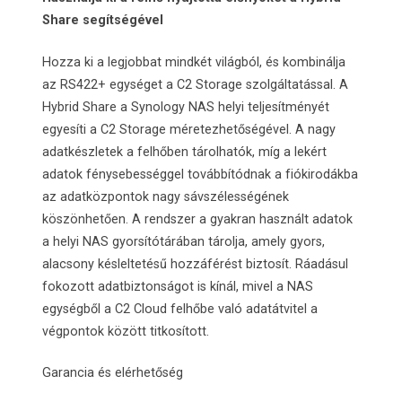
Share segítségével
Hozza ki a legjobbat mindkét világból, és kombinálja
az RS422+ egységet a C2 Storage szolgáltatással. A
Hybrid Share a Synology NAS helyi teljesítményét
egyesíti a C2 Storage méretezhetőségével. A nagy
adatkészletek a felhőben tárolhatók, míg a lekért
adatok fénysebességgel továbbítódnak a fiókirodákba
az adatközpontok nagy sávszélességének
köszönhetően. A rendszer a gyakran használt adatok
a helyi NAS gyorsítótárában tárolja, amely gyors,
alacsony késleltetésű hozzáférést biztosít. Ráadásul
fokozott adatbiztonságot is kínál, mivel a NAS
egységből a C2 Cloud felhőbe való adatátvitel a
végpontok között titkosított.
Garancia és elérhetőség