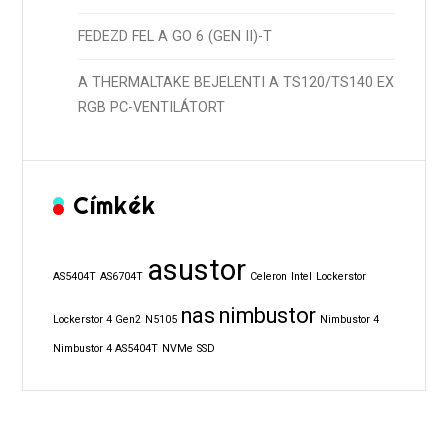
FEDEZD FEL A GO 6 (GEN II)-T
A THERMALTAKE BEJELENTI A TS120/TS140 EX
RGB PC-VENTILÁTORT
Címkék
asustor
AS5404T
AS6704T
Celeron
Intel
Lockerstor
nas
nimbustor
Lockerstor 4 Gen2
N5105
Nimbustor 4
Nimbustor 4 AS5404T
NVMe
SSD