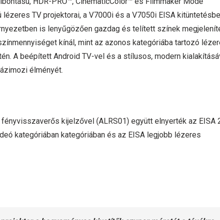
 felbontású, HDR-PRO™, CinematicColor™ és Filmmaker Mode
ú lézeres TV projektorai, a V7000i és a V7050i EISA kitüntetésb
örnyezetben is lenyűgözően gazdag és telített színek megjelení
zínmennyiséget kínál, mint az azonos kategóriába tartozó léze
n. A beépített Android TV-vel és a stílusos, modern kialakításá
 házimozi élményét.
 fényvisszaverős kijelzővel (ALRS01) együtt elnyerték az EISA
videó kategóriában kategóriában és az EISA legjobb lézeres