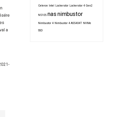
Celeron
Intel
Lockerstor
Lockerstor 4 Gen2
en
nas
nimbustor
tésére
N5105
res
Nimbustor 4
Nimbustor 4 AS5404T
NVMe
val a
SSD
 2021-