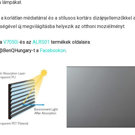
a lámpákat.
 korlátlan médiatárral és a stílusos kortárs dizájnjellemzőkkel 
tségével új megvilágításba helyezik az otthoni moziélményt.
 a
V7050i
és az
ALRS01
termékek oldalaira.
 @BenQHungary-t a
Facebookon
.