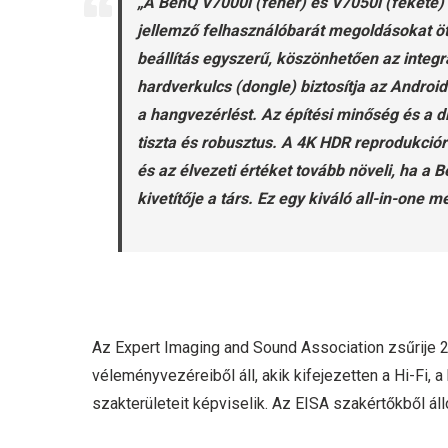
„A BenQ V7000i (fehér) és V7050i (fekete)
jellemző felhasználóbarát megoldásokat öt
beállítás egyszerű, köszönhetően az integr
hardverkulcs (dongle) biztosítja az Androi
a hangvezérlést. Az építési minőség és a di
tiszta és robusztus. A 4K HDR reprodukciór
és az élvezeti értéket tovább növeli, ha a
kivetítője a társ. Ez egy kiváló all-in-one m
Az Expert Imaging and Sound Association zsűrije 
véleményvezéreiből áll, akik kifejezetten a Hi-Fi, a
szakterületeit képviselik. Az EISA szakértőkből áll