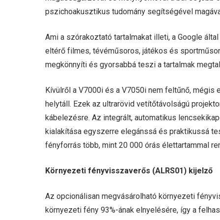
pszichoakusztikus tudomány segítségével magával 
Ami a szórakoztató tartalmakat illeti, a Google álta
eltérő filmes, tévéműsoros, játékos és sportműsoros
megkönnyíti és gyorsabbá teszi a tartalmak megtal
Kívülről a V7000i és a V7050i nem feltűnő, mégis e
helytáll. Ezek az ultrarövid vetítőtávolságú projekt
kábelezésre. Az integrált, automatikus lencsekik
kialakítása egyszerre elegánssá és praktikussá te
fényforrás több, mint 20 000 órás élettartammal re
Környezeti fényvisszaverős (ALRS01) kijelző
Az opcionálisan megvásárolható környezeti fényvi
környezeti fény 93%-ának elnyelésére, így a felh