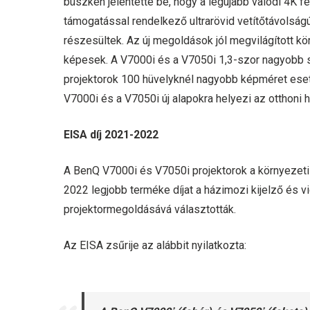
büszkén jelentette be, hogy a legújabb valódi 4K
támogatással rendelkező ultrarövid vetítőtávolság
részesültek. Az új megoldások jól megvilágított k
képesek. A V7000i és a V7050i 1,3-szor nagyobb s
projektorok 100 hüvelyknél nagyobb képméret eseté
V7000i és a V7050i új alapokra helyezi az otthoni
EISA díj 2021-2022
A BenQ V7000i és V7050i projektorok a környezeti
2022 legjobb terméke díjat a házimozi kijelző és 
projektormegoldásává választották.
Az EISA zsűrije az alábbit nyilatkozta: