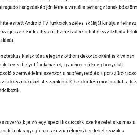
ragadó hangzáskép jön létre a virtuális térhangzásnak köszönh
l hitelesített Android TV funkciók széles skáláját kínálja a felhas
 igényeik kielégítésére. Ezenkívül az intuitív és átlátható felül
álását.
sztétikus kialakítása elegáns otthoni dekorációként is kiválóan
orok kevés helyet foglalnak el, így nincs szükség bonyolult
apcsoló szemvédelmi szenzor, a napfénytető és a porszűrő rács
szi a készülékeket. A szemkímélő betekintési mód mellett a lé
ndelkezik.
sszaverős kijelző egy speciális cikcakk szerkezetet alkalmaz a
asználóknak ragyogó szórakozási élményben lehet részük a