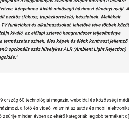
 projektor a hagyományos kivetítők szuper méretét a tévékre
vözve, kényelmes, kiváló minőségű házimozi-élményt nyújt. A
ált eszköz (fókusz, trapézkorrekció) készletnek. Mellékelt
d TV funkciókat és alkalmazásokat, lehetővé téve többek közöt
zájn kiváló, az előlapi sztereó hangrendszer teljesítménye
a természetes színek, éles képek és élénk kontraszt jellemző
 BenQ opcionális száz hüvelykes ALR (Ambient Light Rejection)
egoldás.”
29 ország 60 technológiai magazin, weboldal és közösségi méd
 házimozi, a fotó és videó, valamint az autós és mobil elektronik
ó zsűrije minden évben az eltérő kategóriák legjobb termékeit dí