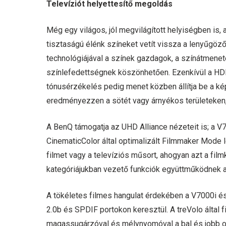
Televíziót helyettesítő megoldás
Még egy világos, jól megvilágított helyiségben is, 
tisztaságú élénk színeket vetít vissza a lenyűgö
technológiájával a színek gazdagok, a színátmene
színlefedettségnek köszönhetően. Ezenkívül a HD
tónusérzékelés pedig menet közben állítja be a ké
eredményezzen a sötét vagy árnyékos területeken,
A BenQ támogatja az UHD Alliance nézeteit is; a 
CinematicColor által optimalizált Filmmaker Mode l
filmet vagy a televíziós műsort, ahogyan azt a fil
kategóriájukban vezető funkciók együttműködnek 
A tökéletes filmes hangulat érdekében a V7000i é
2.0b és SPDIF portokon keresztül. A treVolo által
magassugárzóval és mélynyomóval a bal és jobb ol