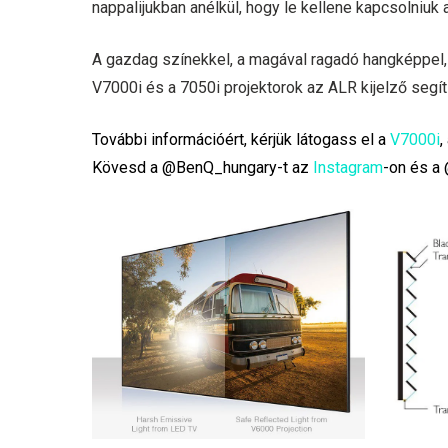
nappalijukban anélkül, hogy le kellene kapcsolniuk 
A gazdag színekkel, a magával ragadó hangképpel, a
V7000i és a 7050i projektorok az ALR kijelző segí
További információért, kérjük látogass el a
V7000i
,
Kövesd a @BenQ_hungary-t az
Instagram
-on és a