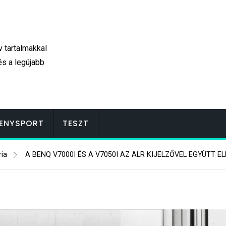
v tartalmakkal
és a legújabb
ENYSPORT
TESZT
ia
A BENQ V7000I ÉS A V7050I AZ ALR KIJELZŐVEL EGYÜTT E