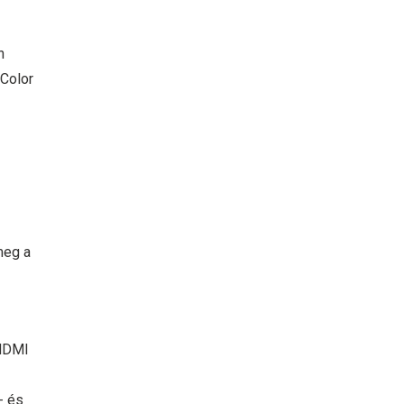
n
cColor
meg a
 HDMI
- és