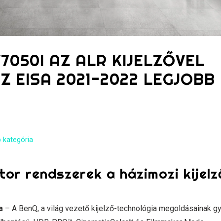
V7050I AZ ALR KIJELZŐVEL
Z EISA 2021-2022 LEGJOBB
 kategória
tor rendszerek a házimozi kijelz
a
– A BenQ, a világ vezető kijelző-technológia megoldásainak gy