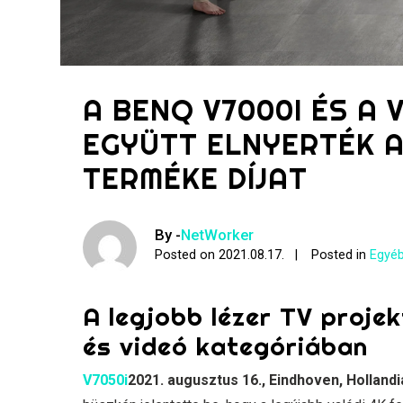
A BENQ V7000I ÉS A 
EGYÜTT ELNYERTÉK A
TERMÉKE DÍJAT
By -
NetWorker
Posted on
2021.08.17.
Posted in
Egyéb
A legjobb lézer TV projek
és videó kategóriában
V7050i
2021. augusztus 16., Eindhoven, Hollandi