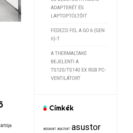
ADAPTERÉT ÉS
LAPTOPTÖLTŐIT
FEDEZD FEL A GO 6 (GEN
II)-T
A THERMALTAKE
BEJELENTI A
TS120/TS140 EX RGB PC-
VENTILÁTORT
ő
Címkék
asustor
ártója
AS5404T
AS6704T