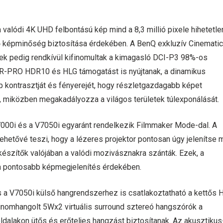
a valódi 4K UHD felbontású kép mind a 8,3 millió pixele hihetetle
ző képminőség biztosítása érdekében. A BenQ exkluzív Cinemati
tek pedig rendkívül kifinomultak a kimagasló DCI-P3 98%-os
R-PRO HDR10 és HLG támogatást is nyújtanak, a dinamikus
p kontrasztját és fényerejét, hogy részletgazdagabb képet
 miközben megakadályozza a világos területek túlexponálását.
V7000i és a V7050i egyaránt rendelkezik Filmmaker Mode-dal. A
ehetővé teszi, hogy a lézeres projektor pontosan úgy jelenítse 
mkészítők valójában a valódi mozivásznakra szánták. Ezek, a
a pontosabb képmegjelenítés érdekében.
s a V7050i külső hangrendszerhez is csatlakoztatható a kettős
 finomhangolt 5Wx2 virtuális surround sztereó hangszórók a
dalakon ütős és erőteljes hangzást biztosítanak. Az akusztikus