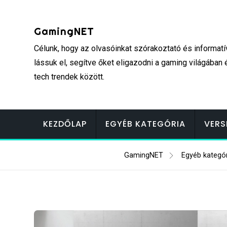
Skip
to
GamingNET
content
Célunk, hogy az olvasóinkat szórakoztató és informatí
lássuk el, segítve őket eligazodni a gaming világában 
tech trendek között.
KEZDŐLAP
EGYÉB KATEGÓRIA
VERS
GamingNET
Egyéb kategór