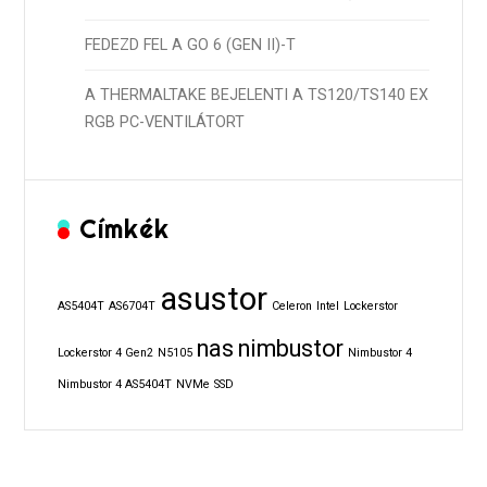
FEDEZD FEL A GO 6 (GEN II)-T
A THERMALTAKE BEJELENTI A TS120/TS140 EX
RGB PC-VENTILÁTORT
Címkék
asustor
AS5404T
AS6704T
Celeron
Intel
Lockerstor
nas
nimbustor
Lockerstor 4 Gen2
N5105
Nimbustor 4
Nimbustor 4 AS5404T
NVMe
SSD