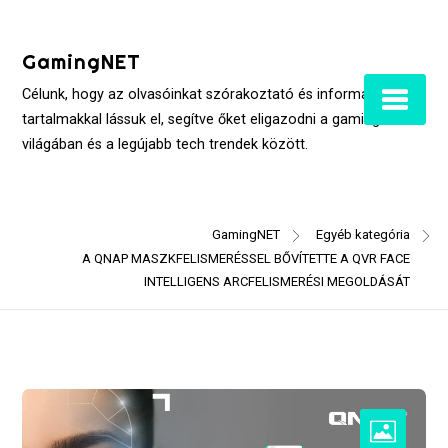
Skip
to
GamingNET
content
Célunk, hogy az olvasóinkat szórakoztató és informatív
tartalmakkal lássuk el, segítve őket eligazodni a gaming
világában és a legújabb tech trendek között.
GamingNET
Egyéb kategória
A QNAP MASZKFELISMERÉSSEL BŐVÍTETTE A QVR FACE
INTELLIGENS ARCFELISMERÉSI MEGOLDÁSÁT