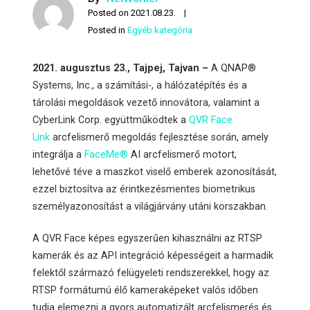
Posted on
2021.08.23.
Posted in
Egyéb kategória
2021. augusztus 23., Tajpej, Tajvan –
A QNAP®
Systems, Inc., a számítási-, a hálózatépítés és a
tárolási megoldások vezető innovátora, valamint a
CyberLink Corp. együttműködtek a
QVR Face
Link
arcfelismerő megoldás fejlesztése során, amely
integrálja a
FaceMe®
AI arcfelismerő motort,
lehetővé téve a maszkot viselő emberek azonosítását,
ezzel biztosítva az érintkezésmentes biometrikus
személyazonosítást a világjárvány utáni korszakban.
A QVR Face képes egyszerűen kihasználni az RTSP
kamerák és az API integráció képességeit a harmadik
felektől származó felügyeleti rendszerekkel, hogy az
RTSP formátumú élő kameraképeket valós időben
tudja elemezni a gyors automatizált arcfelismerés és