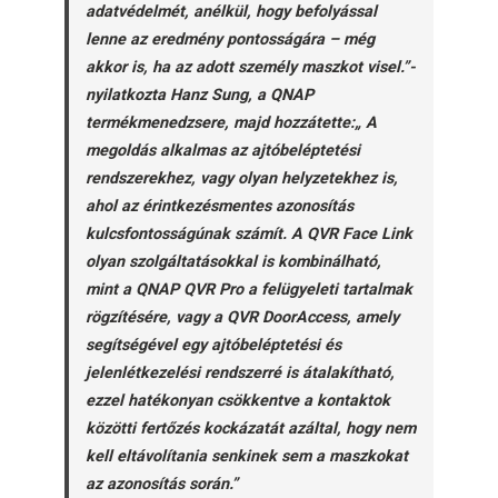
adatvédelmét, anélkül, hogy befolyással
lenne az eredmény pontosságára – még
akkor is, ha az adott személy maszkot visel.”-
nyilatkozta Hanz Sung, a QNAP
termékmenedzsere, majd hozzátette:„ A
megoldás alkalmas az ajtóbeléptetési
rendszerekhez, vagy olyan helyzetekhez is,
ahol az érintkezésmentes azonosítás
kulcsfontosságúnak számít. A QVR Face Link
olyan szolgáltatásokkal is kombinálható,
mint a QNAP QVR Pro a felügyeleti tartalmak
rögzítésére, vagy a QVR DoorAccess, amely
segítségével egy ajtóbeléptetési és
jelenlétkezelési rendszerré is átalakítható,
ezzel hatékonyan csökkentve a kontaktok
közötti fertőzés kockázatát azáltal, hogy nem
kell eltávolítania senkinek sem a maszkokat
az azonosítás során.”