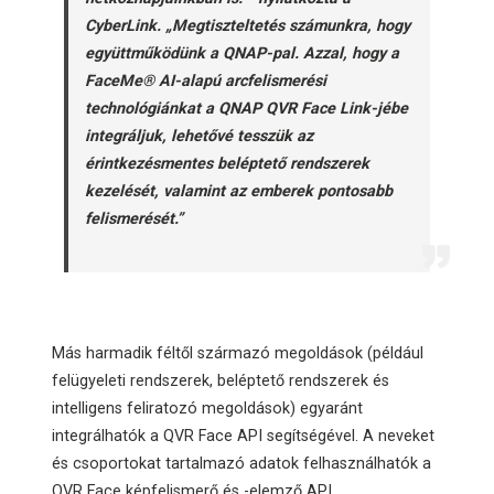
CyberLink. „Megtiszteltetés számunkra, hogy
együttműködünk a QNAP-pal. Azzal, hogy a
FaceMe® AI-alapú arcfelismerési
technológiánkat a QNAP QVR Face Link-jébe
integráljuk, lehetővé tesszük az
érintkezésmentes beléptető rendszerek
kezelését, valamint az emberek pontosabb
felismerését.”
Más harmadik féltől származó megoldások (például
felügyeleti rendszerek, beléptető rendszerek és
intelligens feliratozó megoldások) egyaránt
integrálhatók a QVR Face API segítségével. A neveket
és csoportokat tartalmazó adatok felhasználhatók a
QVR Face képfelismerő és -elemző API