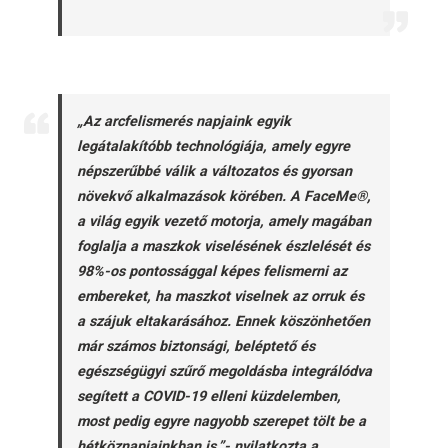
„Az arcfelismerés napjaink egyik
legátalakítóbb technológiája, amely egyre
népszerűbbé válik a változatos és gyorsan
növekvő alkalmazások körében. A FaceMe®,
a világ egyik vezető motorja, amely magában
foglalja a maszkok viselésének észlelését és
98%-os pontossággal képes felismerni az
embereket, ha maszkot viselnek az orruk és
a szájuk eltakarásához. Ennek köszönhetően
már számos biztonsági, beléptető és
egészségügyi szűrő megoldásba integrálódva
segített a COVID-19 elleni küzdelemben,
most pedig egyre nagyobb szerepet tölt be a
hétköznapjainkban is.”- nyilatkozta a