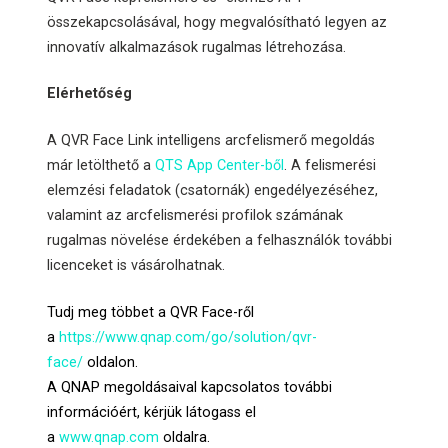
összekapcsolásával, hogy megvalósítható legyen az
innovatív alkalmazások rugalmas létrehozása.
Elérhetőség
A QVR Face Link intelligens arcfelismerő megoldás
már letölthető a
QTS App Center-ből
. A felismerési
elemzési feladatok (csatornák) engedélyezéséhez,
valamint az arcfelismerési profilok számának
rugalmas növelése érdekében a felhasználók további
licenceket is vásárolhatnak.
Tudj meg többet a QVR Face-ről
a
https://www.qnap.com/go/solution/qvr-
face/
oldalon.
A QNAP megoldásaival kapcsolatos további
információért, kérjük látogass el
a
www.qnap.com
oldalra.