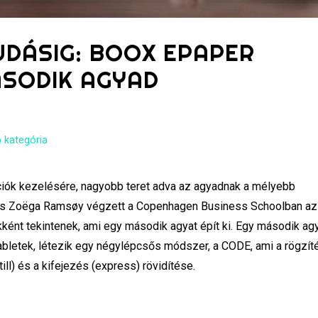
UDÁSIG: BOOX EPAPER
ÁSODIK AGYAD
 kategória
ciók kezelésére, nagyobb teret adva az agyadnak a mélyebb
omas Zoëga Ramsøy végzett a Copenhagen Business Schoolban az 
kként tekintenek, ami egy második agyat épít ki. Egy második ag
bletek, létezik egy négylépcsős módszer, a CODE, ami a rögzít
ill) és a kifejezés (express) rövidítése.