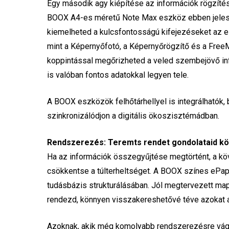
Egy második agy kiépítése az információk rögzítés
BOOX A4-es méretű Note Max eszköz ebben jelesked
kiemelheted a kulcsfontosságú kifejezéseket az e-
mint a Képernyőfotó, a Képernyőrögzítő és a FreeMa
koppintással megőrizheted a veled szembejövő inf
is valóban fontos adatokkal legyen tele.
A BOOX eszközök felhőtárhellyel is integrálhatók, 
szinkronizálódjon a digitális ökoszisztémádban.
Rendszerezés: Teremts rendet gondolataid kö
Ha az információk összegyűjtése megtörtént, a k
csökkentse a túlterheltséget. A BOOX színes ePap
tudásbázis strukturálásában. Jól megtervezett map
rendezd, könnyen visszakereshetővé téve azokat an
Azoknak, akik még komolyabb rendszerezésre vágyn