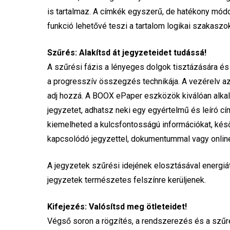
is tartalmaz. A címkék egyszerű, de hatékony módot
funkció lehetővé teszi a tartalom logikai szakasz
Szűrés: Alakítsd át jegyzeteidet tudássá!
A szűrési fázis a lényeges dolgok tisztázására és 
a progresszív összegzés technikája. A vezérelv az
adj hozzá. A BOOX ePaper eszközök kiválóan alka
jegyzetet, adhatsz neki egy egyértelmű és leíró cí
kiemelheted a kulcsfontosságú információkat, ké
kapcsolódó jegyzettel, dokumentummal vagy online
A jegyzetek szűrési idejének elosztásával energiá
jegyzetek természetes felszínre kerüljenek.
Kifejezés: Valósítsd meg ötleteidet!
Végső soron a rögzítés, a rendszerezés és a szűr