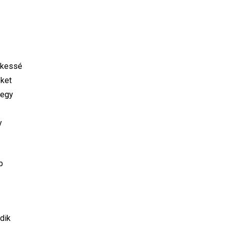
tékessé
éket
 egy
y
b
dik