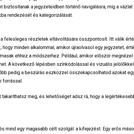
 biztosítanak a jegyzeteidben történő navigálásra, míg a vázlat
okba rendezését és kategorizálását.
a felesleges részletek eltávolítására összpontosít. Itt válik ér
, hogy minden alkalommal, amikor újraolvasol egy jegyzetet, ért
lmasak ehhez a módszerhez. Például, amikor először megnézel
met. A következő lépésben színkódolással és vizuális jelölőkkel
sőbb pedig a beszúrás eszközzel összekapcsolhatod azokat eg
 forrással.
t takaríthatsz meg, és lehetőséget adsz rá, hogy a legértékeseb
és mind egy magasabb célt szolgál: a kifejezést. Egy erős máso