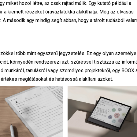
y miket hozol létre, az csak rajtad múlik. Egy kutató például a
r a kiemelt részeket óravázlatokká alakíthatja. Még az olvasás
t. A második agy mindig segít abban, hogy a tárolt tudásból vala
zökkel több mint egyszerű jegyzetelés. Ez egy olyan személye
rációt, könnyedén rendszerezi azt, szűréssel tisztázza az inform
zó munkáról, tanulásról vagy személyes projektekről, egy BOOX á
értékes meglátásokat és hatásossá alakítani azokat.