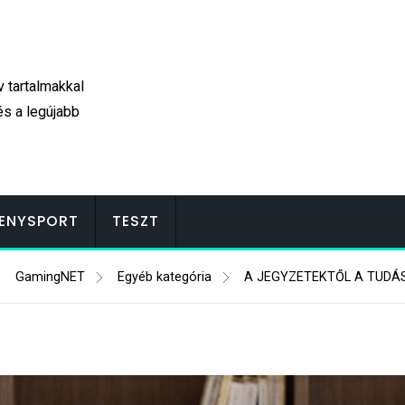
v tartalmakkal
és a legújabb
ENYSPORT
TESZT
GamingNET
Egyéb kategória
A JEGYZETEKTŐL A TUDÁS