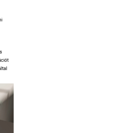
mi
s
ációt
ltal