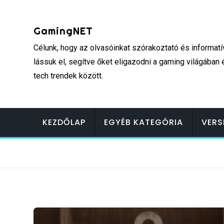
Skip
to
GamingNET
content
Célunk, hogy az olvasóinkat szórakoztató és informatí
lássuk el, segítve őket eligazodni a gaming világában 
tech trendek között.
KEZDŐLAP
EGYÉB KATEGÓRIA
VERS