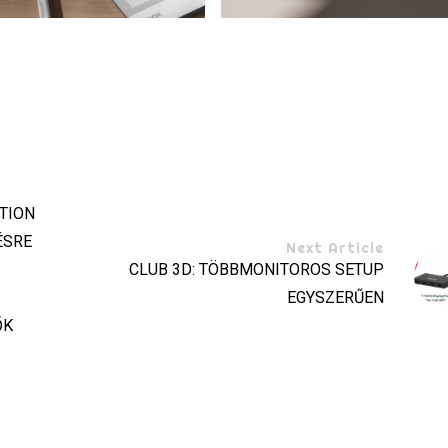
ATION
ÉSRE
Next Article
Z
CLUB 3D: TÖBBMONITOROS SETUP
EGYSZERŰEN
ŐK