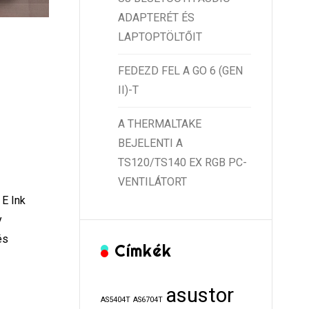
ADAPTERÉT ÉS
LAPTOPTÖLTŐIT
FEDEZD FEL A GO 6 (GEN
II)-T
A THERMALTAKE
BEJELENTI A
TS120/TS140 EX RGB PC-
VENTILÁTORT
E Ink
y
és
Címkék
asustor
AS5404T
AS6704T