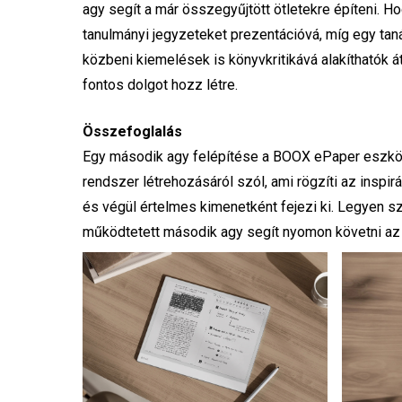
agy segít a már összegyűjtött ötletekre építeni. Hog
tanulmányi jegyzeteket prezentációvá, míg egy taná
közbeni kiemelések is könyvkritikává alakíthatók á
fontos dolgot hozz létre.
Összefoglalás
Egy második agy felépítése a BOOX ePaper eszkö
rendszer létrehozásáról szól, ami rögzíti az inspi
és végül értelmes kimenetként fejezi ki. Legyen s
működtetett második agy segít nyomon követni az 