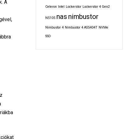
k. A
Celeron
Intel
Lockerstor
Lockerstor 4 Gen2
nas
nimbustor
N5105
gével,
Nimbustor 4
Nimbustor 4 AS5404T
NVMe
ábbra
SSD
az
a
riákba
ciókat