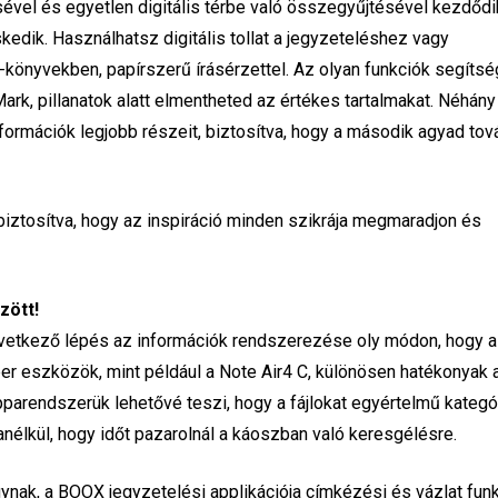
ével és egyetlen digitális térbe való összegyűjtésével kezdődi
ik. Használhatsz digitális tollat a jegyzeteléshez vagy
könyvekben, papírszerű írásérzettel. Az olyan funkciók segítsé
rk, pillanatok alatt elmentheted az értékes tartalmakat. Néhány
ormációk legjobb részeit, biztosítva, hogy a második agyad tov
biztosítva, hogy az inspiráció minden szikrája megmaradjon és
zött!
övetkező lépés az információk rendszerezése oly módon, hogy 
er eszközök, mint például a Note Air4 C, különösen hatékonyak 
parendszerük lehetővé teszi, hogy a fájlokat egyértelmű kategó
élkül, hogy időt pazarolnál a káoszban való keresgélésre.
ak, a BOOX jegyzetelési applikációja címkézési és vázlat funk