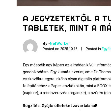
A JEGYZETEKTŐL A T
TABLETEK, MINT A M
By -
NetWorker
Posted on
2025.10.16.
Posted in
Egyéb
Egy második agy képes az elméden kívüli informá
gondolkodásra. Egy kutatás szerint, amit Dr. Th
eszközökre egyre inkább olyan digitális platformo
felépítéséhez ePaper-eszközökön, mint a BOOX ta
(capture), a rendszerezés (organize), a szűrés (dist
Rögzítés: Gyűjts ötleteket zavartalanul!