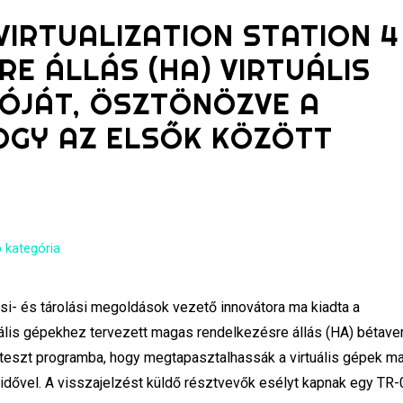
VIRTUALIZATION STATION 4
E ÁLLÁS (HA) VIRTUÁLIS
IÓJÁT, ÖSZTÖNÖZVE A
OGY AZ ELSŐK KÖZÖTT
 kategória
si- és tárolási megoldások vezető innovátora ma kiadta a
rtuális gépekhez tervezett magas rendelkezésre állás (HA) bétaver
ateszt programba, hogy megtapasztalhassák a virtuális gépek m
ásidővel. A visszajelzést küldő résztvevők esélyt kapnak egy TR