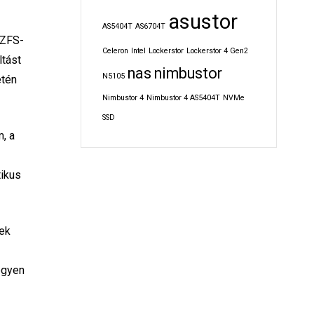
asustor
AS5404T
AS6704T
 ZFS-
Celeron
Intel
Lockerstor
Lockerstor 4 Gen2
ltást
nas
nimbustor
N5105
etén
Nimbustor 4
Nimbustor 4 AS5404T
NVMe
SSD
m, a
tikus
lek
egyen