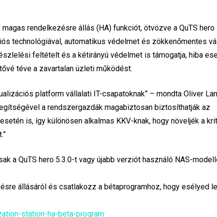
új, magas rendelkezésre állás (HA) funkciót, ötvözve a QuTS hero
ációs technológiával, automatikus védelmet és zökkenőmentes vá
szlelési feltételt és a kétirányú védelmet is támogatja, hiba es
etővé téve a zavartalan üzleti működést.
ualizációs platform vállalati IT-csapatoknak” – mondta Oliver La
ítségével a rendszergazdák magabiztosan biztosíthatják az
etén is, így különösen alkalmas KKV-knak, hogy növeljék a kri
.”
sak a QuTS hero 5.3.0-t vagy újabb verziót használó NAS-model
zésre állásáról és csatlakozz a bétaprogramhoz, hogy esélyed l
ation-station-ha-beta-program