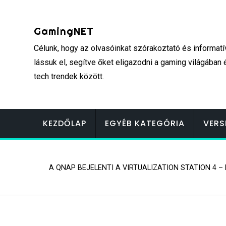
Skip
to
GamingNET
content
Célunk, hogy az olvasóinkat szórakoztató és informatí
lássuk el, segítve őket eligazodni a gaming világában 
tech trendek között.
KEZDŐLAP
EGYÉB KATEGÓRIA
VERS
A QNAP BEJELENTI A VIRTUALIZATION STATION 4 