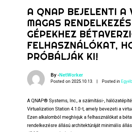
A QNAP BEJELENTI A 
MAGAS RENDELKEZÉSR
GÉPEKHEZ BÉTAVERZ
FELHASZNÁLÓKAT, H
PRÓBÁLJÁK KI!
By -
NetWorker
Posted on
2025.10.13.
Posted in
Egyéb
A QNAP® Systems, Inc., a számítási-, hálózatépíté
Virtualization Station 4.1.0-t, amely bevezeti a vi
Ezen alkalomból meghívjuk a felhasználókat a bét
rendelkezésre állású architektúráját minimális áll