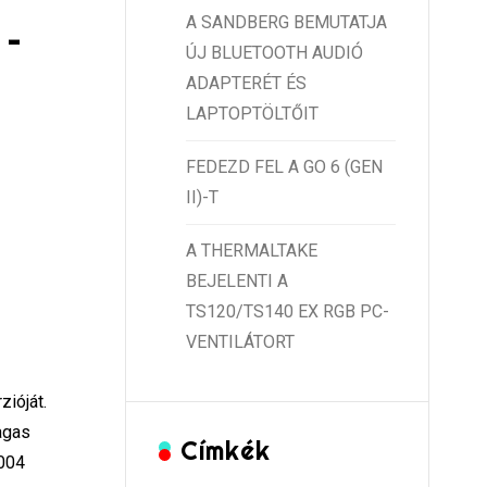
A SANDBERG BEMUTATJA
 –
ÚJ BLUETOOTH AUDIÓ
ADAPTERÉT ÉS
LAPTOPTÖLTŐIT
FEDEZD FEL A GO 6 (GEN
II)-T
A THERMALTAKE
BEJELENTI A
TS120/TS140 EX RGB PC-
VENTILÁTORT
zióját.
agas
Címkék
-004