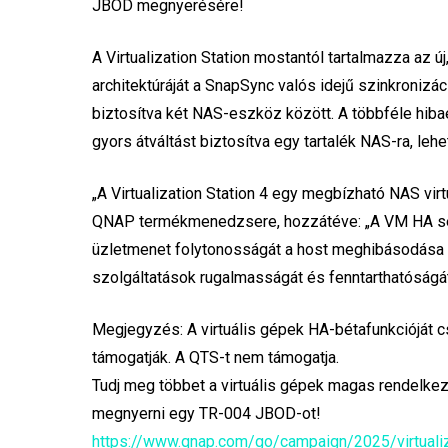
JBOD megnyerésére!
A Virtualization Station mostantól tartalmazza az 
architektúráját a SnapSync valós idejű szinkroniz
biztosítva két NAS-eszköz között. A többféle hibaé
gyors átváltást biztosítva egy tartalék NAS-ra, leh
„A Virtualization Station 4 egy megbízható NAS virt
QNAP termékmenedzsere, hozzátéve: „A VM HA seg
üzletmenet folytonosságát a host meghibásodása es
szolgáltatások rugalmasságát és fenntarthatóságát
Megjegyzés: A virtuális gépek HA-bétafunkcióját c
támogatják. A QTS-t nem támogatja.
Tudj meg többet a virtuális gépek magas rendelke
megnyerni egy TR-004 JBOD-ot!
https://www.qnap.com/go/campaign/2025/virtualiz