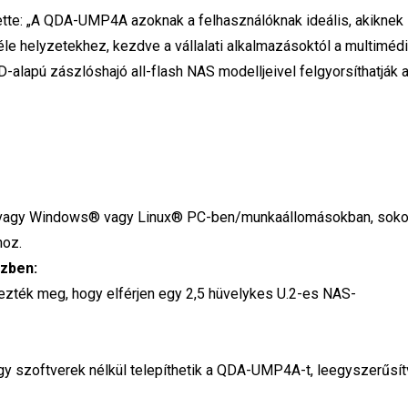
te: „A QDA-UMP4A azoknak a felhasználóknak ideális, akiknek
le helyzetekhez, kezdve a vállalati alkalmazásoktól a multiméd
alapú zászlóshajó all-flash NAS modelljeivel felgyorsíthatják 
agy Windows® vagy Linux® PC-ben/munkaállomásokban, soko
hoz.
szben:
ék meg, hogy elférjen egy 2,5 hüvelykes U.2-es NAS-
gy szoftverek nélkül telepíthetik a QDA-UMP4A-t, leegyszerűsít