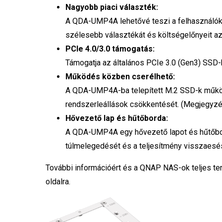
Nagyobb piaci választék:
A QDA-UMP4A lehetővé teszi a felhasználó
szélesebb választékát és költségelőnyeit a
PCIe 4.0/3.0 támogatás:
Támogatja az általános PCIe 3.0 (Gen3) SSD-
Működés közben cserélhető:
A QDA-UMP4A-ba telepített M.2 SSD-k működ
rendszerleállások csökkentését. (Megjegyz
Hővezető lap és hűtőborda:
A QDA-UMP4A egy hővezető lapot és hűtőbor
túlmelegedését és a teljesítmény visszaesé
További információért és a QNAP NAS-ok teljes ter
oldalra.