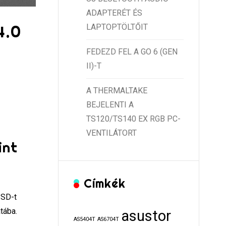
ADAPTERÉT ÉS
4.0
LAPTOPTÖLTŐIT
FEDEZD FEL A GO 6 (GEN
II)-T
A THERMALTAKE
BEJELENTI A
TS120/TS140 EX RGB PC-
VENTILÁTORT
int
Címkék
SSD-t
tába.
asustor
AS5404T
AS6704T