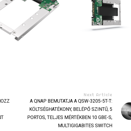
Next Article
HOZZ
A QNAP BEMUTATJA A QSW-3205-5T-T:
KÖLTSÉGHATÉKONY, BELÉPŐ SZINTŰ, 5
NT
PORTOS, TELJES MÉRTÉKBEN 10 GBE-S,
MULTIGIGABITES SWITCH