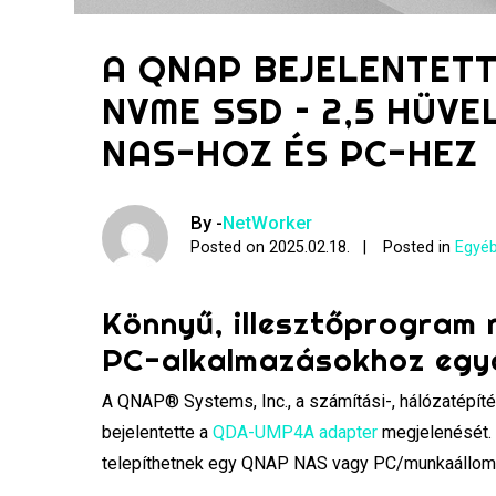
A QNAP BEJELENTETT
NVME SSD – 2,5 HÜV
NAS-HOZ ÉS PC-HEZ
By -
NetWorker
Posted on
2025.02.18.
Posted in
Egyéb
Könnyű, illesztőprogram n
PC-alkalmazásokhoz egy
A QNAP® Systems, Inc., a számítási-, hálózatépíté
bejelentette a
QDA-UMP4A adapter
megjelenését. 
telepíthetnek egy QNAP NAS vagy PC/munkaállomá