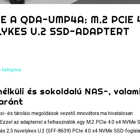
E A QDA-UMP4A: M.2 PCIE 
ELYKES U.2 SSD-ADAPTERT
 kategória
élküli és sokoldalú NAS-, valam
aránt
si- és tárolási megoldások vezető innovátora ma hivatalosan
Ezzel az adapterrel a felhasználók egy M.2 PCIe 4.0 x4 NVMe 
s 2,5 hüvelykes U.2 (SFF-8639) PCIe 4.0 x4 NVMe SSD-foglala