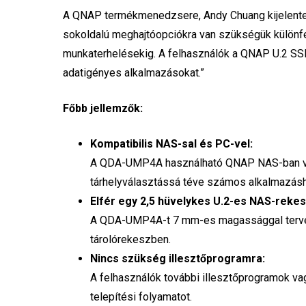
A QNAP termékmenedzsere, Andy Chuang kijelentet
sokoldalú meghajtóopciókra van szükségük különfé
munkaterhelésekig. A felhasználók a QNAP U.2 SSD-
adatigényes alkalmazásokat.”
Főbb jellemzők:
Kompatibilis NAS-sal és PC-vel:
A QDA-UMP4A használható QNAP NAS-ban v
tárhelyválasztássá téve számos alkalmazás
Elfér egy 2,5 hüvelykes U.2-es NAS-reke
A QDA-UMP4A-t 7 mm-es magassággal tervezt
tárolórekeszben.
Nincs szükség illesztőprogramra:
A felhasználók további illesztőprogramok va
telepítési folyamatot.