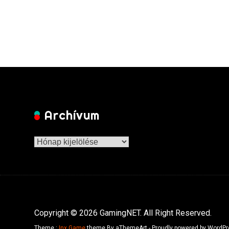
Archívum
Archívum
Copyright © 2026 GamingNET. All Right Reserved.
Theme :
Inx Game
theme By aThemeArt - Proudly powered by WordPr