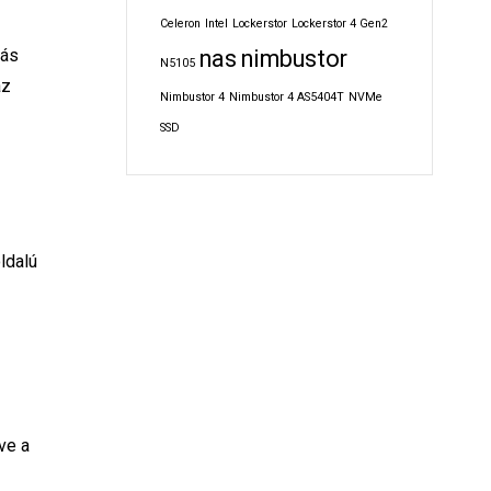
Celeron
Intel
Lockerstor
Lockerstor 4 Gen2
iás
nas
nimbustor
N5105
az
Nimbustor 4
Nimbustor 4 AS5404T
NVMe
SSD
ldalú
ve a