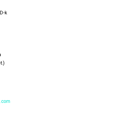
SD-k
a
t.)
.com