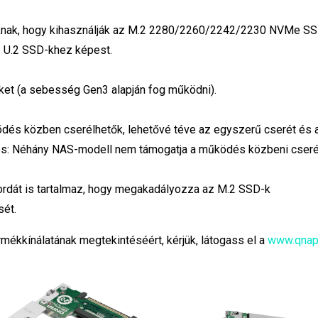
knak, hogy kihasználják az M.2 2280/2260/2242/2230 NVMe S
z U.2 SSD-khez képest.
ket (a sebesség Gen3 alapján fog működni).
és közben cserélhetők, lehetővé téve az egyszerű cserét és 
és: Néhány NAS-modell nem támogatja a működés közbeni cseré
dát is tartalmaz, hogy megakadályozza az M.2 SSD-k
sét.
mékkínálatának megtekintéséért, kérjük, látogass el a
www.qnap