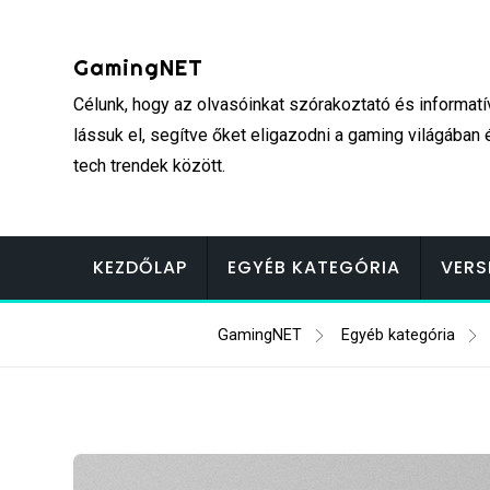
Skip
to
GamingNET
content
Célunk, hogy az olvasóinkat szórakoztató és informatí
lássuk el, segítve őket eligazodni a gaming világában 
tech trendek között.
KEZDŐLAP
EGYÉB KATEGÓRIA
VERS
GamingNET
Egyéb kategória