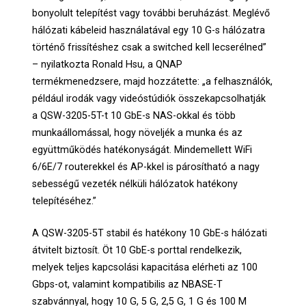
bonyolult telepítést vagy további beruházást. Meglévő
hálózati kábeleid használatával egy 10 G-s hálózatra
történő frissítéshez csak a switched kell lecserélned”
– nyilatkozta Ronald Hsu, a QNAP
termékmenedzsere, majd hozzátette: „a felhasználók,
például irodák vagy videóstúdiók összekapcsolhatják
a QSW-3205-5T-t 10 GbE-s NAS-okkal és több
munkaállomással, hogy növeljék a munka és az
együttműködés hatékonyságát. Mindemellett WiFi
6/6E/7 routerekkel és AP-kkel is párosítható a nagy
sebességű vezeték nélküli hálózatok hatékony
telepítéséhez.”
A QSW-3205-5T stabil és hatékony 10 GbE-s hálózati
átvitelt biztosít. Öt 10 GbE-s porttal rendelkezik,
melyek teljes kapcsolási kapacitása elérheti az 100
Gbps-ot, valamint kompatibilis az NBASE-T
szabvánnyal, hogy 10 G, 5 G, 2,5 G, 1 G és 100 M