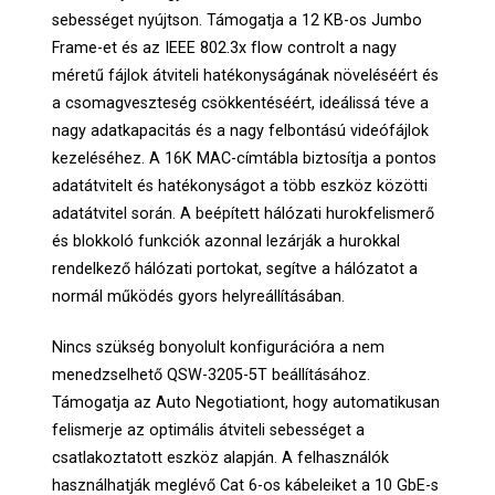
sebességet nyújtson. Támogatja a 12 KB-os Jumbo
Frame-et és az IEEE 802.3x flow controlt a nagy
méretű fájlok átviteli hatékonyságának növeléséért és
a csomagveszteség csökkentéséért, ideálissá téve a
nagy adatkapacitás és a nagy felbontású videófájlok
kezeléséhez. A 16K MAC-címtábla biztosítja a pontos
adatátvitelt és hatékonyságot a több eszköz közötti
adatátvitel során. A beépített hálózati hurokfelismerő
és blokkoló funkciók azonnal lezárják a hurokkal
rendelkező hálózati portokat, segítve a hálózatot a
normál működés gyors helyreállításában.
Nincs szükség bonyolult konfigurációra a nem
menedzselhető QSW-3205-5T beállításához.
Támogatja az Auto Negotiationt, hogy automatikusan
felismerje az optimális átviteli sebességet a
csatlakoztatott eszköz alapján. A felhasználók
használhatják meglévő Cat 6-os kábeleiket a 10 GbE-s