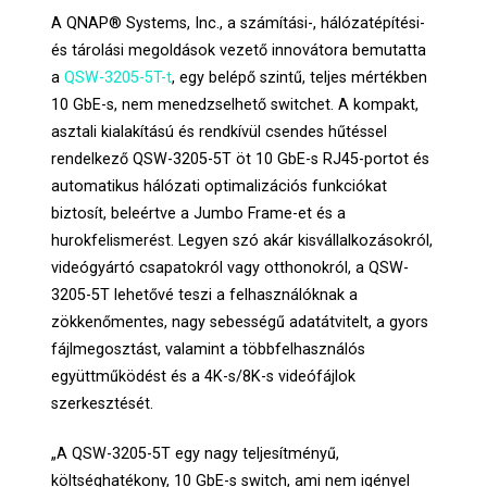
A QNAP® Systems, Inc., a számítási-, hálózatépítési-
és tárolási megoldások vezető innovátora bemutatta
a
QSW-3205-5T-t
, egy belépő szintű, teljes mértékben
10 GbE-s, nem menedzselhető switchet. A kompakt,
asztali kialakítású és rendkívül csendes hűtéssel
rendelkező QSW-3205-5T öt 10 GbE-s RJ45-portot és
automatikus hálózati optimalizációs funkciókat
biztosít, beleértve a Jumbo Frame-et és a
hurokfelismerést. Legyen szó akár kisvállalkozásokról,
videógyártó csapatokról vagy otthonokról, a QSW-
3205-5T lehetővé teszi a felhasználóknak a
zökkenőmentes, nagy sebességű adatátvitelt, a gyors
fájlmegosztást, valamint a többfelhasználós
együttműködést és a 4K-s/8K-s videófájlok
szerkesztését.
„A QSW-3205-5T egy nagy teljesítményű,
költséghatékony, 10 GbE-s switch, ami nem igényel