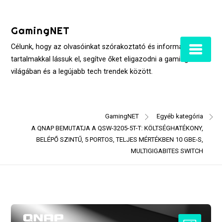
Skip
to
GamingNET
content
Célunk, hogy az olvasóinkat szórakoztató és informatív
tartalmakkal lássuk el, segítve őket eligazodni a gaming
világában és a legújabb tech trendek között.
GamingNET
Egyéb kategória
A QNAP BEMUTATJA A QSW-3205-5T-T: KÖLTSÉGHATÉKONY,
BELÉPŐ SZINTŰ, 5 PORTOS, TELJES MÉRTÉKBEN 10 GBE-S,
MULTIGIGABITES SWITCH