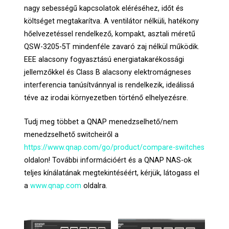
nagy sebességű kapcsolatok eléréséhez, időt és
költséget megtakarítva. A ventilátor nélküli, hatékony
hőelvezetéssel rendelkező, kompakt, asztali méretű
QSW-3205-5T mindenféle zavaró zaj nélkül működik.
EEE alacsony fogyasztású energiatakarékossági
jellemzőkkel és Class B alacsony elektromágneses
interferencia tanúsítvánnyal is rendelkezik, ideálissá
téve az irodai környezetben történő elhelyezésre.
Tudj meg többet a QNAP menedzselhető/nem
menedzselhető switcheiről a
https://www.qnap.com/go/product/compare-switches
oldalon! További információért és a QNAP NAS-ok
teljes kínálatának megtekintéséért, kérjük, látogass el
a
www.qnap.com
oldalra.