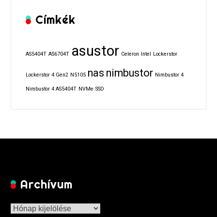
Címkék
asustor
AS5404T
AS6704T
Celeron
Intel
Lockerstor
nas
nimbustor
Lockerstor 4 Gen2
N5105
Nimbustor 4
Nimbustor 4 AS5404T
NVMe
SSD
Archívum
Archívum