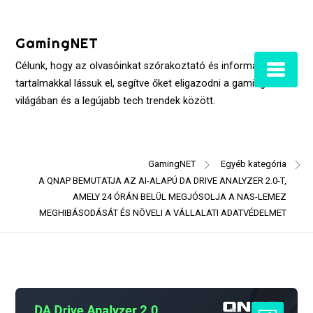
Skip
to
GamingNET
content
Célunk, hogy az olvasóinkat szórakoztató és informatív
tartalmakkal lássuk el, segítve őket eligazodni a gaming
világában és a legújabb tech trendek között.
GamingNET
Egyéb kategória
A QNAP BEMUTATJA AZ AI-ALAPÚ DA DRIVE ANALYZER 2.0-T,
AMELY 24 ÓRÁN BELÜL MEGJÓSOLJA A NAS-LEMEZ
MEGHIBÁSODÁSÁT ÉS NÖVELI A VÁLLALATI ADATVÉDELMET