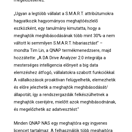
megelőzéséhez.
„Ugyan a legtöbb vállalat a S.M.A.R.T. attribútumokra
hagyatkozik hagyományos meghajtóészlelő
eszközként, egy tanulmány kimutatta, hogy a
meghajtók meghibásodásának több mint 30%-a nem
váltott ki semmilyen S.M.A.R.T. hibariasztást” –
mondta Tim Lin, a QNAP termékmenedzsere, majd
hozzátette: „A DA Drive Analyzer 2.0 integrálja a
mesterséges intelligencia előnyeit a big data
elemzéshez átfogó, vállalatokra szabott funkciókkal.
A vállalkozások proaktívan felügyelhetik, elemezhetik
és előre jelezhetik a meghajtók meghibásodását/
állapotát, így a rendszergazdák felkészülhetnek a
meghajtók cseréjére, mielőtt azok meghibásodnának,
és megelőzhetik az adatvesztést.”
Minden QNAP NAS egy meghajtóra egy ingyenes
licencet tartalmaz. A felhasználók több meghajtóra