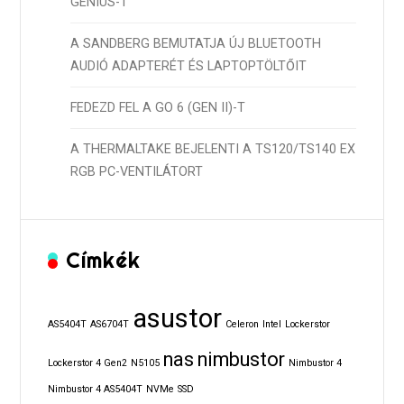
GENIUS-T
A SANDBERG BEMUTATJA ÚJ BLUETOOTH
AUDIÓ ADAPTERÉT ÉS LAPTOPTÖLTŐIT
FEDEZD FEL A GO 6 (GEN II)-T
A THERMALTAKE BEJELENTI A TS120/TS140 EX
RGB PC-VENTILÁTORT
Címkék
asustor
AS5404T
AS6704T
Celeron
Intel
Lockerstor
nas
nimbustor
Lockerstor 4 Gen2
N5105
Nimbustor 4
Nimbustor 4 AS5404T
NVMe
SSD