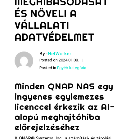
MEGHIBÁSODÁSÁT
ÉS NÖVELI A
VÁLLALATI
ADATVÉDELMET
By -
NetWorker
Posted on
2024.01.08.
Posted in
Egyéb kategória
Minden QNAP NAS egy
ingyenes egylemezes
licenccel érkezik az AI-
alapú meghajtóhiba
előrejelzéséhez
A QNAP® Systems, Inc., a számítási- és tárolási