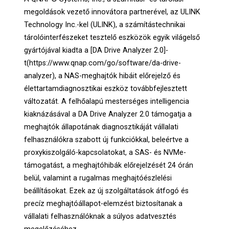
megoldások vezető innovátora partnerével, az ULINK
Technology Inc.-kel (ULINK), a számítástechnikai
tárolóinterfészeket tesztelő eszközök egyik világelső
gyártójával kiadta a [DA Drive Analyzer 2.0]-
t(https://www.qnap.com/go/software/da-drive-
analyzer), a NAS-meghajtók hibáit előrejelző és
élettartamdiagnosztikai eszköz továbbfejlesztett
változatát. A felhőalapú mesterséges intelligencia
kiaknázásával a DA Drive Analyzer 2.0 támogatja a
meghajtók állapotának diagnosztikáját vállalati
felhasználókra szabott új funkciókkal, beleértve a
proxykiszolgáló-kapcsolatokat, a SAS- és NVMe-
támogatást, a meghajtóhibák előrejelzését 24 órán
belül, valamint a rugalmas meghajtóészlelési
beállításokat. Ezek az új szolgáltatások átfogó és
precíz meghajtóállapot-elemzést biztosítanak a
vállalati felhasználóknak a súlyos adatvesztés