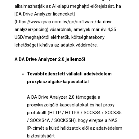
alkalmazhatják az AI-alapú meghajtó-előrejelzést, ha
[DA Drive Analyzer licenceket]
(https://www.qnap.com.tw/go/software/da-drive-
analyzer/pricing) vásárolnak, amelyek már évi 4,35
USD/meghajtótól elérhetők, költséghatékony
lehetőséget kínálva az adatok védelmére.
A DA Drive Analyzer 2.0 jellemzői
Továbbfejlesztett vállalati adatvédelem
proxykiszolgáló-kapcsolattal
A DA Drive Analyzer 2.0 támogatja a
proxykiszolgáló-kapcsolatokat és hat proxy
protokollt (HTTP / HTTPS / SOCKS4 / SOCKS5
/ SOCKS4A / SOCKS5H), hogy elrejtse a NAS
IP-címét a külső hálózatok elől az adatvédelem
biztosításáért.