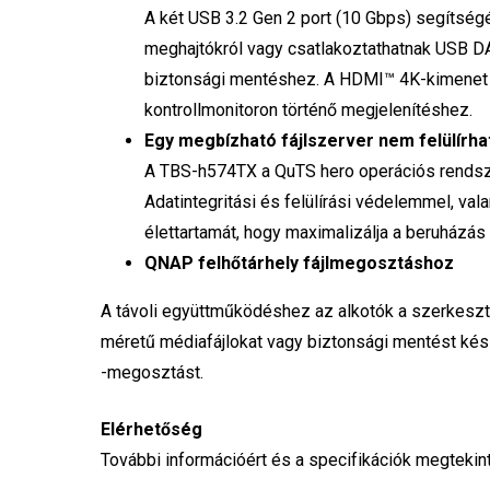
A két USB 3.2 Gen 2 port (10 Gbps) segítség
meghajtókról vagy csatlakoztathatnak USB D
biztonsági mentéshez. A HDMI™ 4K-kimenet le
kontrollmonitoron történő megjelenítéshez.
Egy megbízható fájlszerver nem felülírhat
A TBS-h574TX a QuTS hero operációs rendszer
Adatintegritási és felülírási védelemmel, val
élettartamát, hogy maximalizálja a beruházás
QNAP felhőtárhely fájlmegosztáshoz
A távoli együttműködéshez az alkotók a szerkeszt
méretű médiafájlokat vagy biztonsági mentést készí
-megosztást.
Elérhetőség
További információért és a specifikációk megtekint