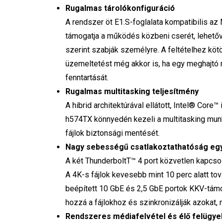
Rugalmas tárolókonfiguráció
A rendszer öt E1.S-foglalata kompatibilis a
támogatja a működés közbeni cserét, lehetővé
szerint szabják személyre. A feltételhez kötö
üzemeltetést még akkor is, ha egy meghajtó
fenntartását.
Rugalmas multitasking teljesítmény
A hibrid architektúrával ellátott, Intel® Co
h574TX könnyedén kezeli a multitasking mun
fájlok biztonsági mentését.
Nagy sebességű csatlakoztathatóság e
A két ThunderboltT™ 4 port közvetlen kapcs
A 4K-s fájlok kevesebb mint 10 perc alatt to
beépített 10 GbE és 2,5 GbE portok KKV-támo
hozzá a fájlokhoz és szinkronizálják azokat,
Rendszeres médiafelvétel és élő felügye