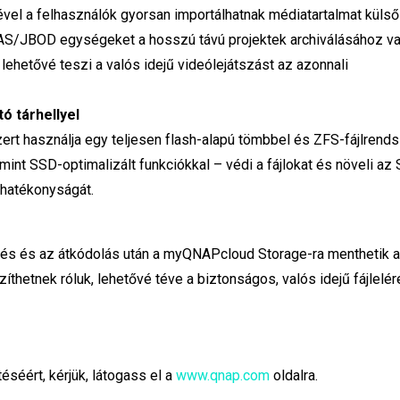
ével a felhasználók gyorsan importálhatnak médiatartalmat külső
AS/JBOD egységeket a hosszú távú projektek archiválásához v
hetővé teszi a valós idejű videólejátszást az azonnali
ó tárhellyel
t használja egy teljesen flash-alapú tömbbel és ZFS-fájlrendsz
amint SSD-optimalizált funkciókkal – védi a fájlokat és növeli az
 hatékonyságát.
és és az átkódolás után a myQNAPcloud Storage-ra menthetik a
thetnek róluk, lehetővé téve a biztonságos, valós idejű fájlelér
éséért, kérjük, látogass el a
www.qnap.com
oldalra.