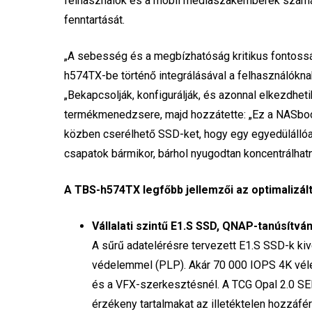
felhasználók és a mobil médiaszakemberek számá
fenntartását.
„A sebesség és a megbízhatóság kritikus fontossá
h574TX-be történő integrálásával a felhasználókna
„Bekapcsolják, konfigurálják, és azonnal elkezdh
termékmenedzsere, majd hozzátette: „Ez a NASbook 
közben cserélhető SSD-ket, hogy egy egyedülállóan 
csapatok bármikor, bárhol nyugodtan koncentrálhatna
A TBS-h574TX legfőbb jellemzői az optimalizá
Vállalati szintű E1.S SSD, QNAP-tanúsítvá
A sűrű adatelérésre tervezett E1.S SSD-k kiv
védelemmel (PLP). Akár 70 000 IOPS 4K vélet
és a VFX-szerkesztésnél. A TCG Opal 2.0 SED-
érzékeny tartalmakat az illetéktelen hozzáfér