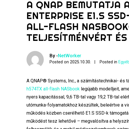
A QNAP BEMUTATJA A
ENTERPRISE E1.S SS
ALL-FLASH NASBOOK
TELJESÍTMÉNYÉRT É
By -
NetWorker
Posted on
2025.10.30.
Posted in
Egyéb
A QNAP® Systems, Inc., a számítástechnikai- és t
h574TX all-flash NASbook
legújabb modelljeit, ame
nyers kapacitással, 9,6 TB-tal vagy 19,2 TB-tal elér
utómunka-folyamatokhoz készültek, beleértve a vid
működés közben cserélhető E1.S SSD-k támogatásá
működést tesz lehetővé – megvalósítva a helyszín