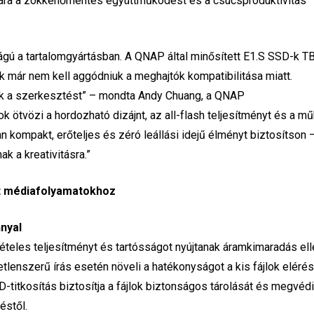
ra a zökkenőmentes együttműködést és a csúcsproduktivitás
gú a tartalomgyártásban. A QNAP által minősített E1.S SSD-k T
k már nem kell aggódniuk a meghajtók kompatibilitása miatt.
etik a szerkesztést” – mondta Andy Chuang, a QNAP
ötvözi a hordozható dizájnt, az all-flash teljesítményt és a m
kompakt, erőteljes és zéró leállási idejű élményt biztosítson –
k a kreativitásra.”
lt médiafolyamatokhoz
nnyal
ételes teljesítményt és tartósságot nyújtanak áramkimaradás ell
lenszerű írás esetén növeli a hatékonyságot a kis fájlok eléré
titkosítás biztosítja a fájlok biztonságos tárolását és megvédi
éstől.