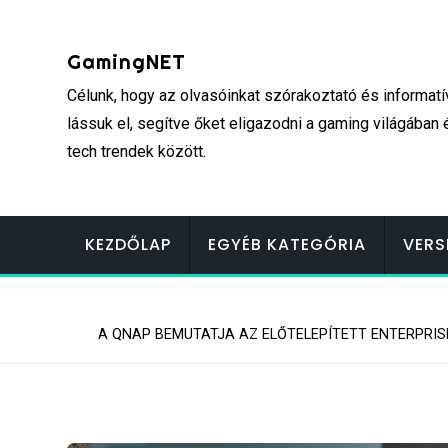
Skip
to
GamingNET
content
Célunk, hogy az olvasóinkat szórakoztató és informatí
lássuk el, segítve őket eligazodni a gaming világában 
tech trendek között.
KEZDŐLAP
EGYÉB KATEGÓRIA
VERS
A QNAP BEMUTATJA AZ ELŐTELEPÍTETT ENTERPRIS