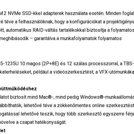
z M.2 NVMe SSD-kkel adapterek használata esetén. Minden foglal
 téve a felhasználóknak, hogy a konfigurációkat a projektigény
tt, automatikus RAID-váltás tartalékokkal biztosítja a folyamato
 meghibásodik – garantálva a munkafolyamatok folyamatos
re™ i5-1235U 10 magos (2P+8E) és 12 szálas processzorral, a TBS
katerheléseket, például a videószerkesztést, a VFX-utómunkáka
gyüttműködéshez
olatot biztosít mind Mac®-, mind pedig Windows®-munkaállomás
vábbíthatók, lehetővé téve a zökkenőmentes online szerkesztést
gatással lehetővé teszik, hogy több szerkesztő egyszerre férj
 növelve a csapat hatékonyságát.
let