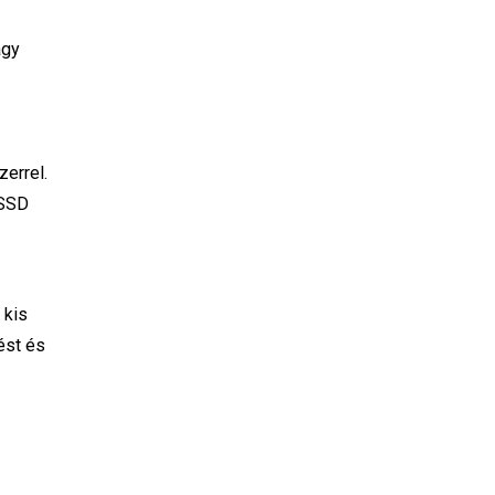
agy
errel.
 SSD
 kis
ést és