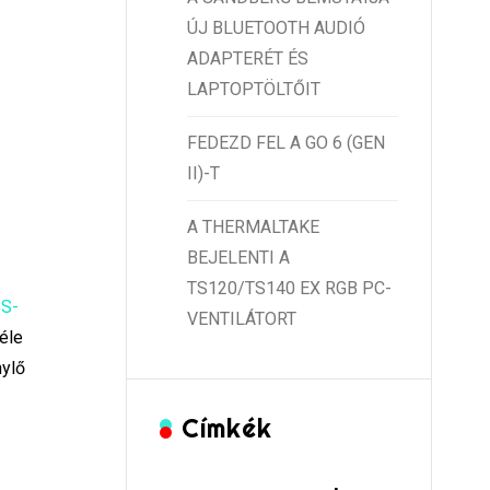
ÚJ BLUETOOTH AUDIÓ
ADAPTERÉT ÉS
LAPTOPTÖLTŐIT
FEDEZD FEL A GO 6 (GEN
II)-T
A THERMALTAKE
BEJELENTI A
TS120/TS140 EX RGB PC-
S-
VENTILÁTORT
féle
nylő
Címkék