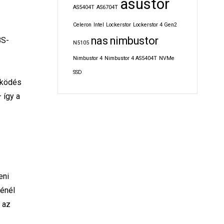
asustor
AS5404T
AS6704T
Celeron
Intel
Lockerstor
Lockerstor 4 Gen2
nas
nimbustor
BS-
N5105
Nimbustor 4
Nimbustor 4 AS5404T
NVMe
SSD
űködés
 így a
eni
sénél
 az