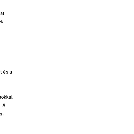
at
ek
s
-
t és a
okkal.
. A
en