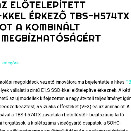
Z ELŐTELEPÍTETT
D-KKEL ÉRKEZŐ TBS-H574TX
OT A KOMBINÁLT
S MEGBÍZHATÓSÁGÉRT
 kategória
árolási megoldások vezető innovátora ma bejelentette a híres
TB
lyek vállalati szintű E1.S SSD-kkel előtelepítve érkeznek. A két
hető az új modellek kifejezetten a nagy átviteli teljesítményt igé
eószerkesztést, a vizuális effekteket (VFX) és az animációt. A
val a TBS-h574TX zavartalan betöltéstől- bejátszásig tartó
i forgatások, a kislétszámú videógyártó csapatok, a SOHO-