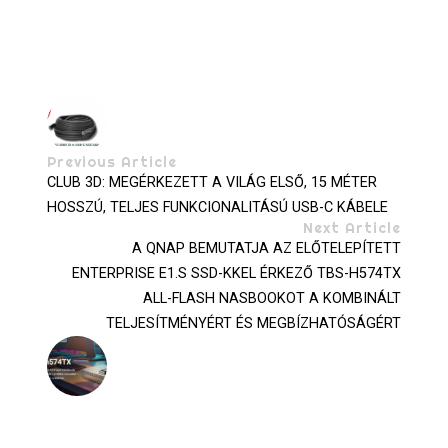
Previous Article
CLUB 3D: MEGÉRKEZETT A VILÁG ELSŐ, 15 MÉTER
HOSSZÚ, TELJES FUNKCIONALITÁSÚ USB-C KÁBELE
Next Article
A QNAP BEMUTATJA AZ ELŐTELEPÍTETT
ENTERPRISE E1.S SSD-KKEL ÉRKEZŐ TBS-H574TX
ALL-FLASH NASBOOKOT A KOMBINÁLT
TELJESÍTMÉNYÉRT ÉS MEGBÍZHATÓSÁGÉRT