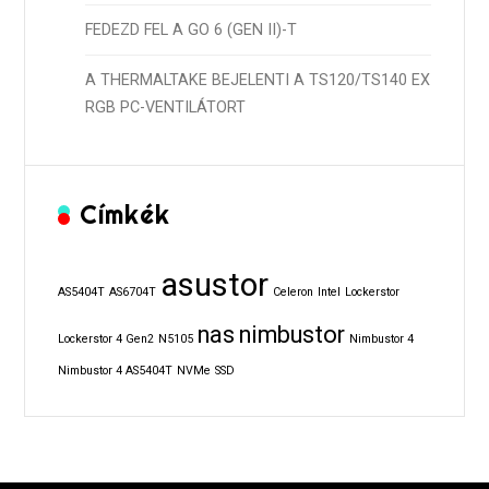
FEDEZD FEL A GO 6 (GEN II)-T
A THERMALTAKE BEJELENTI A TS120/TS140 EX
RGB PC-VENTILÁTORT
Címkék
asustor
AS5404T
AS6704T
Celeron
Intel
Lockerstor
nas
nimbustor
Lockerstor 4 Gen2
N5105
Nimbustor 4
Nimbustor 4 AS5404T
NVMe
SSD