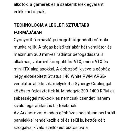
alkotók, a gamerek és a szakemberek egyaránt
értékelni fognak.
TECHNOLÓGIA A LEGLETISZTULTABB
FORMÁJÁBAN
Gyönyörű formavilága mögött átgondolt mérnöki
munka rejlik. A tágas belső tér akár hét ventilátor és
maximum 360 mm-es radiátor befogadására is
alkalmas, valamint kompatibilis ATX, microATX és
mini-ITX alaplapokkal. A dobozból kivéve a gépház
négy előtelepített Stratus 140 White PWM ARGB-
ventilátorral érkezik, melyeket a Synergy Coolinggal
közösen fejlesztettek ki. Mindegyik 200-1400 RPM-es
sebességgel működik és nemcsak csendet, hanem
kiváló légáramlást is biztosítanak.
Az Arx sorozat minden gépháza speciálisan perforált
panelekkel rendelkezik elöl és felül is, kettős célt
szolgálva: kiváló szellőzést biztosítva a