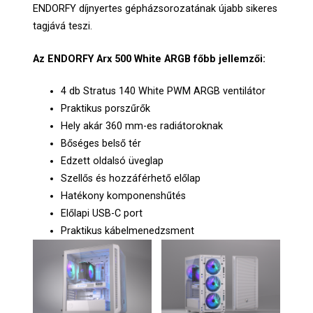
ENDORFY díjnyertes gépházsorozatának újabb sikeres
tagjává teszi.
Az ENDORFY Arx 500 White ARGB főbb jellemzői:
4 db Stratus 140 White PWM ARGB ventilátor
Praktikus porszűrők
Hely akár 360 mm-es radiátoroknak
Bőséges belső tér
Edzett oldalsó üveglap
Szellős és hozzáférhető előlap
Hatékony komponenshűtés
Előlapi USB-C port
Praktikus kábelmenedzsment