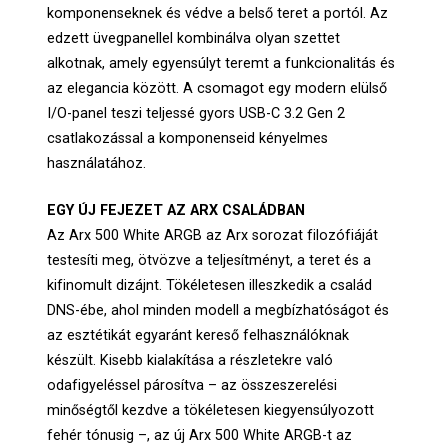
komponenseknek és védve a belső teret a portól. Az
edzett üvegpanellel kombinálva olyan szettet
alkotnak, amely egyensúlyt teremt a funkcionalitás és
az elegancia között. A csomagot egy modern elülső
I/O-panel teszi teljessé gyors USB-C 3.2 Gen 2
csatlakozással a komponenseid kényelmes
használatához.
EGY ÚJ FEJEZET AZ ARX CSALÁDBAN
Az Arx 500 White ARGB az Arx sorozat filozófiáját
testesíti meg, ötvözve a teljesítményt, a teret és a
kifinomult dizájnt. Tökéletesen illeszkedik a család
DNS-ébe, ahol minden modell a megbízhatóságot és
az esztétikát egyaránt kereső felhasználóknak
készült. Kisebb kialakítása a részletekre való
odafigyeléssel párosítva – az összeszerelési
minőségtől kezdve a tökéletesen kiegyensúlyozott
fehér tónusig –, az új Arx 500 White ARGB-t az