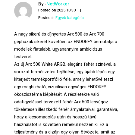
By -
NetWorker
Posted on
2025.10.30.
Posted in
Egyéb kategória
A nagy sikerű és díjnyertes Arx 500 és Arx 700
gépházak sikerét követően az ENDORFY bemutatja a
modellek fiatalabb, ugyanannyira ambiciózus
testvérét.
Az új Arx 500 White ARGB, elegáns fehér színével, a
sorozat természetes fejlődése, egy újabb lépés egy
kiterjedt termékportfólió felé, amely lehetővé teszi
egy megbízható, vizuálisan egységes ENDORFY
ökoszisztéma kiépítését. A részletekre való
odafigyeléssel tervezett fehér Arx 500 lenyűgöz
tökéletesen illeszkedő fehér árnyalataival, garantálva,
hogy a kicsomagolás után és hosszú távú
használatot is követően remekül nézzen ki. Ez a
teljesítmény és a dizájn egy olyan ötvözete, amit az