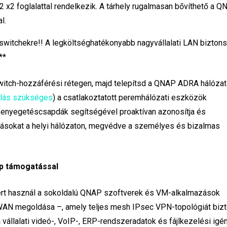
 x2 foglalattal rendelkezik. A tárhely rugalmasan bővíthető a 
l.
switchekre!! A legköltséghatékonyabb nagyvállalati LAN biztons
**
tch-hozzáférési rétegen, majd telepítsd a QNAP ADRA hálózat
rlás szükséges
) a csatlakoztatott peremhálózati eszközök
nyegetéscsapdák segítségével proaktívan azonosítja és
gásokat a helyi hálózaton, megvédve a személyes és bizalmas
ép támogatással
t használ a sokoldalú QNAP szoftverek és VM-alkalmazások
N megoldása –, amely teljes mesh IPsec VPN-topológiát bizto
vállalati videó-, VoIP-, ERP-rendszeradatok és fájlkezelési igé