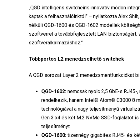
„QGD intelligens switcheink innovatív módon integr
kaptak a felhasználóinktól” – nyilatkozta Alex Sh
nélküli QGD-1600 és QGD-1602 modellek költséghat
szoftverrel a továbbfejlesztett LAN-biztonságért, v
szoftveralkalmazáshoz.”
Többportos L2 menedzselhető switchek
A QGD sorozat Layer 2 menedzsmentfunkciókat bi
QGD-1602:
nemcsak nyolc 2,5 GbE-s RJ45-, n
rendelkezik, hanem Intel® Atom® C3000 8 m
technológiával a nagy teljesítményű virtual
Gen 3 x4 és két M.2 NVMe SSD-foglalatot is
teljesítményt.
QGD-1600:
tizennégy gigabites RJ45- és két