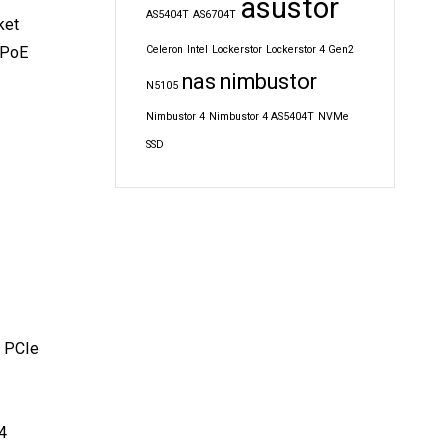
asustor
AS5404T
AS6704T
ket
 PoE
Celeron
Intel
Lockerstor
Lockerstor 4 Gen2
nas
nimbustor
N5105
Nimbustor 4
Nimbustor 4 AS5404T
NVMe
SSD
t PCIe
4