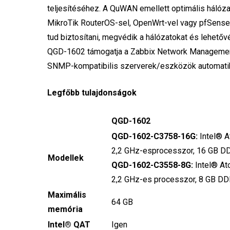
teljesítéséhez. A QuWAN emellett optimális hálózat
MikroTik RouterOS-sel, OpenWrt-vel vagy pfSense
tud biztosítani, megvédik a hálózatokat és lehető
QGD-1602 támogatja a Zabbix Network Management 
SNMP-kompatibilis szerverek/eszközök automatiku
Legfőbb tulajdonságok
QGD-1602
QGD-1602-C3758-16G:
Intel® 
2,2 GHz-esprocesszor, 16 GB 
Modellek
QGD-1602-C3558-8G:
Intel® A
2,2 GHz-es processzor, 8 GB D
Maximális
64 GB
memória
Intel® QAT
Igen