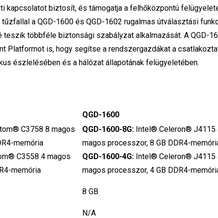
i kapcsolatot biztosít, és támogatja a felhőközpontú felügyelete
 tűzfallal a QGD-1600 és QGD-1602 rugalmas útválasztási funkc
vé teszik többféle biztonsági szabályzat alkalmazását. A QGD-1
Platformot is, hogy segítse a rendszergazdákat a csatlakozta
s észlelésében és a hálózat állapotának felügyeletében.
QGD-1600
Atom® C3758 8 magos
QGD-1600-8G:
Intel® Celeron® J4115
DDR4-memória
magos processzor, 8 GB DDR4-memóri
tom® C3558 4 magos
QGD-1600-4G:
Intel® Celeron® J4115
DR4-memória
magos processzor, 4 GB DDR4-memóri
8 GB
N/A