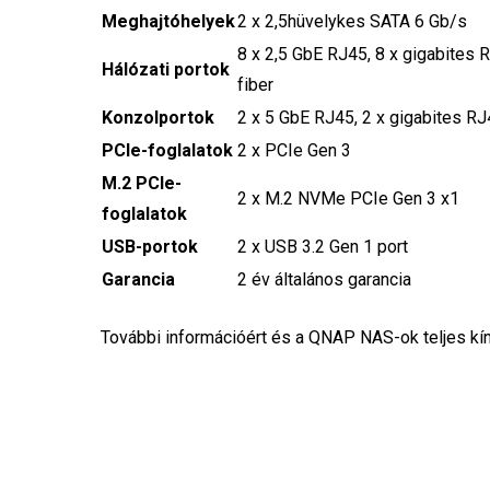
Meghajtóhelyek
2 x 2,5hüvelykes SATA 6 Gb/s
8 x 2,5 GbE RJ45, 8 x gigabites
Hálózati portok
fiber
Konzolportok
2 x 5 GbE RJ45, 2 x gigabites R
PCIe-foglalatok
2 x PCIe Gen 3
M.2 PCIe-
2 x M.2 NVMe PCIe Gen 3 x1
foglalatok
USB-portok
2 x USB 3.2 Gen 1 port
Garancia
2 év általános garancia
További információért és a QNAP NAS-ok teljes kín