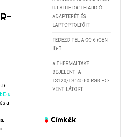
ÚJ BLUETOOTH AUDIÓ
R-
ADAPTERÉT ÉS
LAPTOPTÖLTŐIT
FEDEZD FEL A GO 6 (GEN
II)-T
A THERMALTAKE
BEJELENTI A
TS120/TS140 EX RGB PC-
QGD-
VENTILÁTORT
GbE-s
és a
Címkék
a,
n.