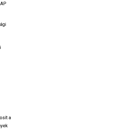
QNAP
ági
i
sít a
nyek