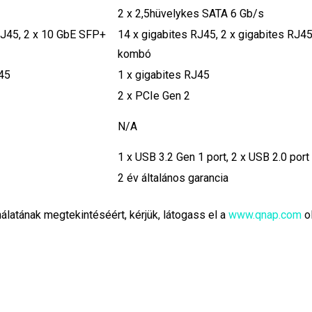
2 x 2,5hüvelykes SATA 6 Gb/s
 RJ45, 2 x 10 GbE SFP+
14 x gigabites RJ45, 2 x gigabites RJ
kombó
J45
1 x gigabites RJ45
2 x PCIe Gen 2
N/A
1 x USB 3.2 Gen 1 port, 2 x USB 2.0 port
2 év általános garancia
álatának megtekintéséért, kérjük, látogass el a
www.qnap.com
ol