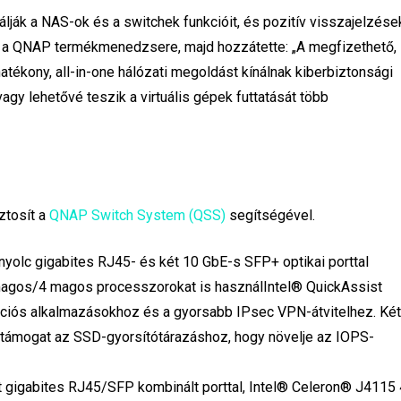
álják a NAS-ok és a switchek funkcióit, és pozitív visszajelzése
ih, a QNAP termékmenedzsere, majd hozzátette: „A megfizethető,
ékony, all-in-one hálózati megoldást kínálnak kiberbiztonsági
agy lehetővé teszik a virtuális gépek futtatását több
ztosít a
QNAP Switch System (QSS)
segítségével.
yolc gigabites RJ45- és két 10 GbE-s SFP+ optikai porttal
agos/4 magos processzorokat is használIntel® QuickAssist
izációs alkalmazásokhoz és a gyorsabb IPsec VPN-átvitelhez. Ké
 támogat az SSD-gyorsítótárazáshoz, hogy növelje az IOPS-
 gigabites RJ45/SFP kombinált porttal, Intel® Celeron® J4115 