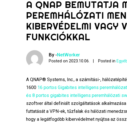
A QNAP BEMUTATJA M
PEREMHÁLÓZATI MEN
KIBERVÉDELMI VAGY
FUNKCIÓKKAL
By -
NetWorker
Posted on
2023.10.06.
Posted in
Egyéb
A QNAP® Systems, Inc., a számítási-, hálózatépít
1600
16 portos Gigabites intelligens peremhálózat
és 8 portos gigabites intelligens peremhálózati sw
szoftver által definiált szolgáltatások alkalmazá
futtatását a VPN-ek, tűzfalak és hálózati menedz
hogy a legátfogóbb kibervédelmet nyújtsa az össz