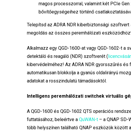
magos processzorral, valamint két PCIe Gen 2
bővítőegységeihez történő csatlakoztatásáva
Telepítsd az ADRA NDR kiberbiztonsági szoftvert 
megoldás az összes peremhálózati eszközödhöz
Alkalmazz egy QGD-1600-at vagy QGD-1602-t a swi
detektáló és reagáló (NDR) szoftverét (
licencvásá
kibervédelméhez! Az ADRA NDR gyorsszűrés és fe
automatikusan blokkolja a gyanús oldalirányú moz
adatokat a rosszindulatú támadásoktól.
Intelligens peremhálózati switchek virtuális g
A QGD-1600 és QGD-1602 QTS operációs rendszer
futtatásához, beleértve a
QuWAN-t
– a QNAP SD-WA
több helyszínen található QNAP eszközök között a 