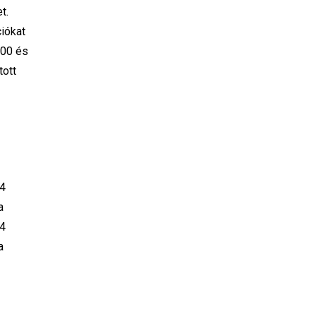
t.
iókat
600 és
tott
 4
a
 4
a