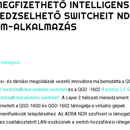
EGFIZETHETŐ INTELLIGENS
EDZSELHETŐ SWITCHEIT ND
 VM-ALKALMAZÁS
 kategória
ési- és tárolási megoldások vezető innovátora ma bemutatta a 
i switchet
/
kibervédelmi switchet
és a QGD -1602
8 portos 2,5 
itchet
/
kibervédelmi switchet
. A Layer 2 hálózati menedzsment 
sa mellett a QGD-1600 és QGD-1602 támogatja a virtuális gépek
smentfunkciók telepítéséhez. Az ADRA NDR szoftvert is támogatj
es csatlakoztatott LAN-eszköznek a switch-hozzáférési rétege