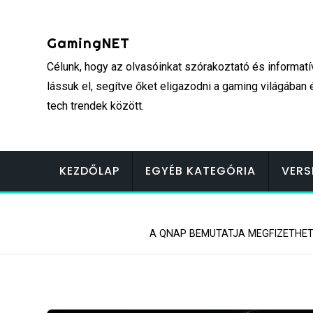
Skip
to
GamingNET
content
Célunk, hogy az olvasóinkat szórakoztató és informatí
lássuk el, segítve őket eligazodni a gaming világában 
tech trendek között.
KEZDŐLAP
EGYÉB KATEGÓRIA
VERS
A QNAP BEMUTATJA MEGFIZETHET