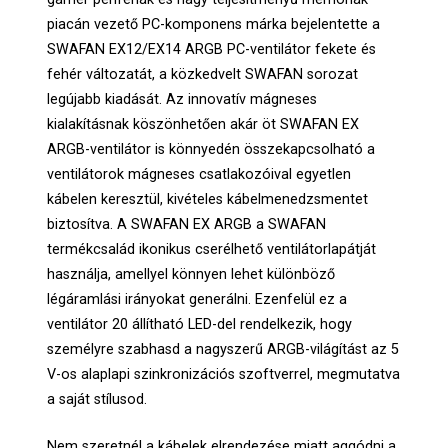
piacán vezető PC-komponens márka bejelentette a
SWAFAN EX12/EX14 ARGB PC-ventilátor fekete és
fehér változatát, a közkedvelt SWAFAN sorozat
legújabb kiadását. Az innovatív mágneses
kialakításnak köszönhetően akár öt SWAFAN EX
ARGB-ventilátor is könnyedén összekapcsolható a
ventilátorok mágneses csatlakozóival egyetlen
kábelen keresztül, kivételes kábelmenedzsmentet
biztosítva. A SWAFAN EX ARGB a SWAFAN
termékcsalád ikonikus cserélhető ventilátorlapátját
használja, amellyel könnyen lehet különböző
légáramlási irányokat generálni. Ezenfelül ez a
ventilátor 20 állítható LED-del rendelkezik, hogy
személyre szabhasd a nagyszerű ARGB-világítást az 5
V-os alaplapi szinkronizációs szoftverrel, megmutatva
a saját stílusod.
Nem szeretnél a kábelek elrendezése miatt aggódni a