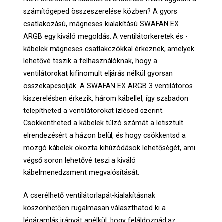
számítógéped összeszerelése közben? A gyors
csatlakozású, mágneses kialakítású SWAFAN EX
ARGB egy kiváló megoldás. A ventilátorkeretek és -
kábelek mágneses csatlakozókkal érkeznek, amelyek
lehetővé teszik a felhasználóknak, hogy a
ventilátorokat kifinomult eljárás nélkül gyorsan
összekapcsolják. A SWAFAN EX ARGB 3 ventilátoros
kiszerelésben érkezik, három kábellel, így szabadon
telepítheted a ventilátorokat ízlésed szerint.
Csökkentheted a kábelek túlzó számát a letisztult
elrendezésért a házon belül, és hogy csökkentsd a
mozgó kábelek okozta kihúzódások lehetőségét, ami
végső soron lehetővé teszi a kiváló
kábelmenedzsment megvalósítását.
A cserélhető ventilátorlapát-kialakításnak
köszönhetően rugalmasan választhatod ki a
légáramlás irányát anélkül, hogy feláldoznád az