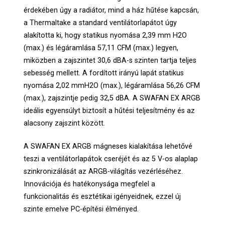
érdekében úgy a radiátor, mind a ház hűtése kapcsán,
a Thermaltake a standard ventilátorlapátot úgy
alakította ki, hogy statikus nyomása 2,39 mm H2O
(max.) és légáramlása 57,11 CFM (max.) legyen,
miközben a zajszintet 30,6 dBA-s szinten tartja teljes
sebesség mellett. A fordított irányú lapát statikus
nyomása 2,02 mmH2O (max.), légáramlása 56,26 CFM
(max.), zajszintje pedig 32,5 dBA. A SWAFAN EX ARGB
ideális egyensúlyt biztosít a hűtési teljesítmény és az
alacsony zajszint között.
A SWAFAN EX ARGB mágneses kialakítása lehetővé
teszi a ventilátorlapátok cseréjét és az 5 V-os alaplap
szinkronizálását az ARGB-világítás vezérléséhez.
Innovációja és hatékonysága megfelel a
funkcionalitás és esztétikai igényeidnek, ezzel új
szinte emelve PC-építési élményed.