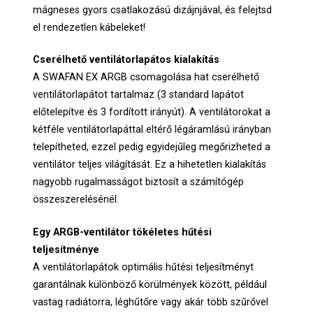
mágneses gyors csatlakozású dizájnjával, és felejtsd
el rendezetlen kábeleket!
Cserélhető ventilátorlapátos kialakítás
A SWAFAN EX ARGB csomagolása hat cserélhető
ventilátorlapátot tartalmaz (3 standard lapátot
előtelepítve és 3 fordított irányút). A ventilátorokat a
kétféle ventilátorlapáttal eltérő légáramlású irányban
telepítheted, ezzel pedig egyidejűleg megőrizheted a
ventilátor teljes világítását. Ez a hihetetlen kialakítás
nagyobb rugalmasságot biztosít a számítógép
összeszerelésénél.
Egy ARGB-ventilátor tökéletes hűtési
teljesítménye
A ventilátorlapátok optimális hűtési teljesítményt
garantálnak különböző körülmények között, például
vastag radiátorra, léghűtőre vagy akár több szűrővel