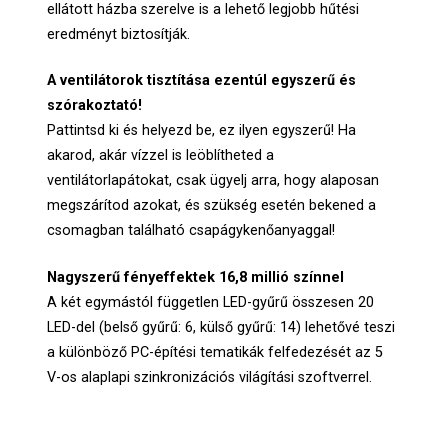
ellátott házba szerelve is a lehető legjobb hűtési
eredményt biztosítják.
A ventilátorok tisztítása ezentúl egyszerű és
szórakoztató!
Pattintsd ki és helyezd be, ez ilyen egyszerű! Ha
akarod, akár vízzel is leöblítheted a
ventilátorlapátokat, csak ügyelj arra, hogy alaposan
megszárítod azokat, és szükség esetén bekened a
csomagban található csapágykenőanyaggal!
Nagyszerű fényeffektek 16,8 millió színnel
A két egymástól független LED-gyűrű összesen 20
LED-del (belső gyűrű: 6, külső gyűrű: 14) lehetővé teszi
a különböző PC-építési tematikák felfedezését az 5
V-os alaplapi szinkronizációs világítási szoftverrel.