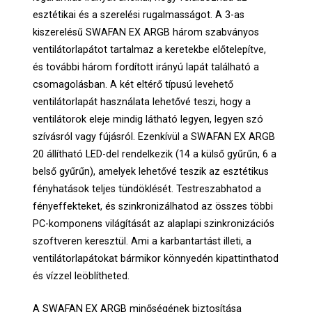
esztétikai és a szerelési rugalmasságot. A 3-as
kiszerelésű SWAFAN EX ARGB három szabványos
ventilátorlapátot tartalmaz a keretekbe előtelepítve,
és további három fordított irányú lapát található a
csomagolásban. A két eltérő típusú levehető
ventilátorlapát használata lehetővé teszi, hogy a
ventilátorok eleje mindig látható legyen, legyen szó
szívásról vagy fújásról. Ezenkívül a SWAFAN EX ARGB
20 állítható LED-del rendelkezik (14 a külső gyűrűn, 6 a
belső gyűrűn), amelyek lehetővé teszik az esztétikus
fényhatások teljes tündöklését. Testreszabhatod a
fényeffekteket, és szinkronizálhatod az összes többi
PC-komponens világítását az alaplapi szinkronizációs
szoftveren keresztül. Ami a karbantartást illeti, a
ventilátorlapátokat bármikor könnyedén kipattinthatod
és vízzel leöblítheted.
A SWAFAN EX ARGB minőségének biztosítása