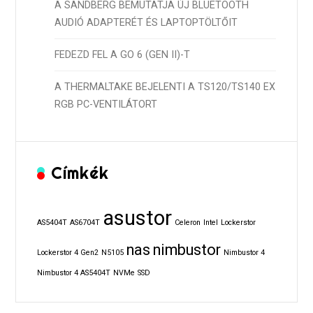
A SANDBERG BEMUTATJA ÚJ BLUETOOTH
AUDIÓ ADAPTERÉT ÉS LAPTOPTÖLTŐIT
FEDEZD FEL A GO 6 (GEN II)-T
A THERMALTAKE BEJELENTI A TS120/TS140 EX
RGB PC-VENTILÁTORT
Címkék
asustor
AS5404T
AS6704T
Celeron
Intel
Lockerstor
nas
nimbustor
Lockerstor 4 Gen2
N5105
Nimbustor 4
Nimbustor 4 AS5404T
NVMe
SSD