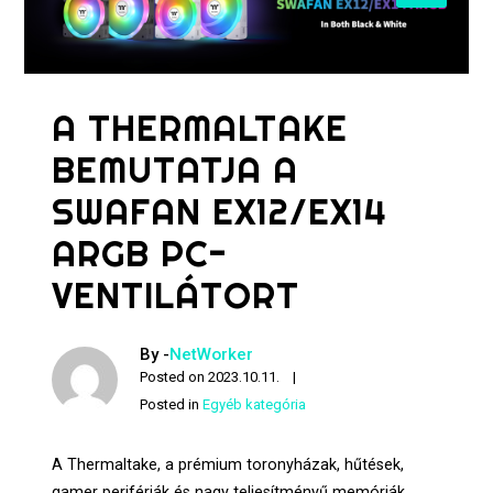
A THERMALTAKE
BEMUTATJA A
SWAFAN EX12/EX14
ARGB PC-
VENTILÁTORT
By -
NetWorker
Posted on
2023.10.11.
Posted in
Egyéb kategória
A Thermaltake, a prémium toronyházak, hűtések,
gamer perifériák és nagy teljesítményű memóriák