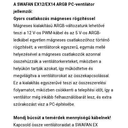
A SWAFAN EX12/EX14 ARGB PC-ventilátor
jellemzői:
Gyors csatlakozás mágneses rögzítéssel
Mágneses kialakítású ARGB-változatunk lehetővé
teszi a 12 V-os PWM-kábel és az 5 V-os ARGB-
ledkábel egyetlen mágneses csatlakozóhoz történő
rögzítését; a ventilátorok egyszerű, egymás mellé
helyezésével a mágneses csatlakozók azonnal
összehúzzák a ventilátorkereteket, miközben a
helyükön tartják azokat, így működtetve és
megvilágítva a ventilátorokat az összekapcsolással.
Ez a kialakítás egyszerűvé teszi az összeszerelési
folyamatot, miközben csökkenti a telepítési időt, így a
ventilátor még inkább felhasználóbarát lesz, és extra
szórakozást visz a PC-építésébe.
Mondj búcsút a temérdek mennyiségű kábelnek!
Kapcsold össze ventilátoraidat a SWAFAN EX