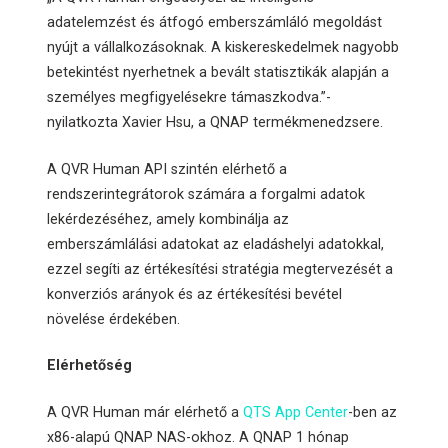
adatelemzést és átfogó emberszámláló megoldást
nyújt a vállalkozásoknak. A kiskereskedelmek nagyobb
betekintést nyerhetnek a bevált statisztikák alapján a
személyes megfigyelésekre támaszkodva.”-
nyilatkozta Xavier Hsu, a QNAP termékmenedzsere.
A QVR Human API szintén elérhető a
rendszerintegrátorok számára a forgalmi adatok
lekérdezéséhez, amely kombinálja az
emberszámlálási adatokat az eladáshelyi adatokkal,
ezzel segíti az értékesítési stratégia megtervezését a
konverziós arányok és az értékesítési bevétel
növelése érdekében.
Elérhetőség
A QVR Human már elérhető a
QTS App Center
-ben az
x86-alapú QNAP NAS-okhoz. A QNAP 1 hónap