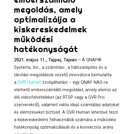
megoldás, amely
optimalizálja a
kiskereskedelmek
működési
hatékonyságát
2021. május 11., Tajpej, Tajvan
– A QNAP®
Systems, Inc., a számítási-, a hálózatépítés és a
tárolási megoldások vezető innovátora bemutatta
a
QVR Human
szolgáltatást – egy QNAP NAS-ra
elérhető emberszámláló megoldást, amely elemzi az
élő videofelvételeket (az RTSP vagy a QVR Pro
szerverekről), valamint valós idejű számlálási adatokat
és elemzéseket biztosít. A QVR Human lehetővé teszi
a kiskereskedelmi felhasználók számára a működési
hatékonyság optimalizálását és a konverziós arány