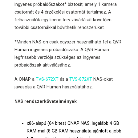
ingyenes próbaidőszakot* biztosít, amely 1 kamera
csatornát és 4 érzékelési csatornát tartalmaz. A
felhasználók egy licenc terv vásárlását követően
további csatornákkal bővíthetik rendszerüket.
*Minden NAS-on csak egyszer használható fel a QVR
Human ingyenes próbaidőszaka. A QVR Human
legfrissebb verziója szükséges az ingyenes
próbaidőszak aktiválásához.
A QNAP a
TVS-672XT
és a
TVS-872XT
NAS-okat
javasolja a QVR Human használatához.
NAS rendszerkövetelmények
x86-alapú (64 bites) QNAP NAS, legalább 4 GB
RAM-mal (8 GB RAM használata ajánlott a jobb