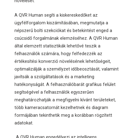
növelését.
A QVR Human segíti a kiskereskedőket az
ügyfélforgalom kiszámításában, megmutatja a
népszerű bolti szekciókat és betekintést enged a
csúcsidő forgalmának elemzéséhez. A QVR Human
által elemzett statisztikák lehetővé teszik a
felhasználók számára, hogy felfedezzék az
értékesítési konverzió növelésének lehetőségeit,
optimalizálják a személyzet időbeosztását, valamint
javítsák a szolgáltatások és a marketing
hatékonyságát. A felhasználóbarát grafikus felület
segítségével a felhasználók egyszerűen
meghatározhatják a megfigyelni kívánt területeket,
több kameracsatornát kezelhetnek és diagram
formájában tekinthetik meg a korábban rögzített
adatokat.
„A QVR Human engedélyezi az intelligens