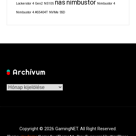
nas
nimbustor
Lockerstor 4 Gen2
N5105
Nimbustor 4
Nimbustor 4 AS5404T
NVMe
SSD
Archívum
Archívum
Copyright © 2026 GamingNET. All Right Reserved.