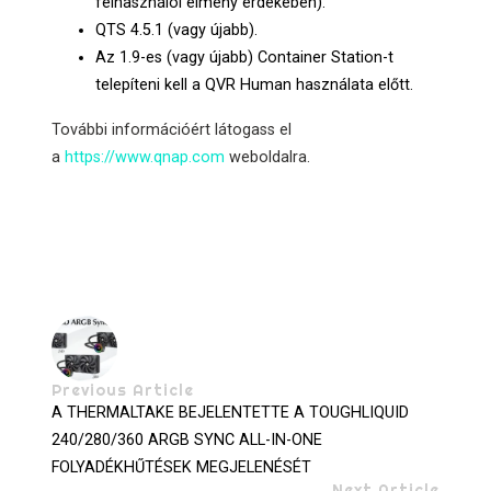
felhasználói élmény érdekében).
QTS 4.5.1 (vagy újabb).
Az 1.9-es (vagy újabb) Container Station-t
telepíteni kell a QVR Human használata előtt.
További információért látogass el
a
https://www.qnap.com
weboldalra.
Previous Article
A THERMALTAKE BEJELENTETTE A TOUGHLIQUID
240/280/360 ARGB SYNC ALL-IN-ONE
FOLYADÉKHŰTÉSEK MEGJELENÉSÉT
Next Article