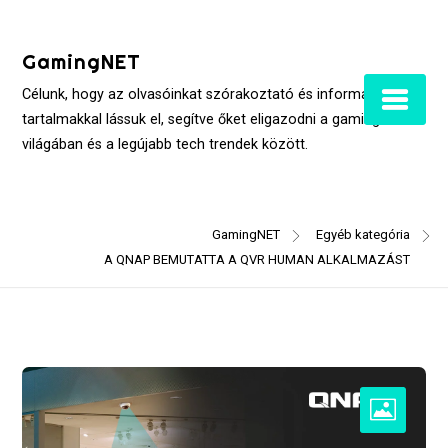
Skip
to
GamingNET
content
Célunk, hogy az olvasóinkat szórakoztató és informatív
tartalmakkal lássuk el, segítve őket eligazodni a gaming
világában és a legújabb tech trendek között.
GamingNET
Egyéb kategória
A QNAP BEMUTATTA A QVR HUMAN ALKALMAZÁST