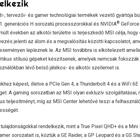
lkezik
ti-, tervezői- és gamer technológiai termékek vezető gyártója b
®
1. generációs H sorozatú processzorokkal és NVIDIA
GeForce
últ években az alkotói területre is terjeszkedő MSI célja, hogy
rvezés jelenti az álom és a megvalósítás közötti kapcsolatot, am
s eseményen lepleznek le. Az MSI továbbra is elkötelezett amelle
étikus stílusú gépeket készítsenek, amelyek nemcsak fokozzák
sználókban lévő belső játékos- és alkotói szellemet is.
khez képest, illetve a PCIe Gen 4, a Thunderbolt 4 és a WiFi 6E
et. A gaming sorozatban az MSI olyan exkluzív szolgáltatásai, 
kus teljesítményt, míg az MSI Center lehetővé teszi a felhasznál
ességét.
 tulajdonságokkal rendelkezik, mint a True Pixel QHD+ és a Mini
gamer sorozatait is, köztük a GE Raider, a GP Leopard és a GS Ste