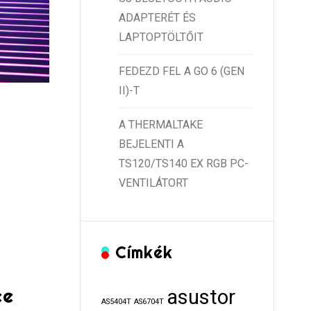
ADAPTERÉT ÉS
LAPTOPTÖLTŐIT
FEDEZD FEL A GO 6 (GEN
II)-T
A THERMALTAKE
BEJELENTI A
TS120/TS140 EX RGB PC-
VENTILÁTORT
Címkék
ce
asustor
AS5404T
AS6704T