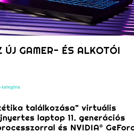
Z ÚJ GAMER- ÉS ALKOTÓI
 kategória
étika találkozása” virtuális
nyertes laptop 11. generációs
processzorral és NVIDIA® GeFor