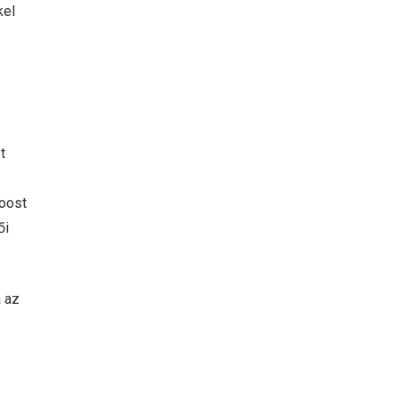
kel
t
Boost
ői
a az