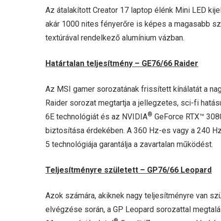
Az átalakított Creator 17 laptop élénk Mini LED ki
akár 1000 nites fényerőre is képes a magasabb sz
textúrával rendelkező alumínium vázban.
Határtalan teljesítmény – GE76/66 Raider
Az MSI gamer sorozatának frissített kínálatát a na
Raider sorozat megtartja a jellegzetes, sci-fi hatá
®
6E technológiát és az NVIDIA
GeForce RTX™ 3080 
biztosítása érdekében. A 360 Hz-es vagy a 240 Hz
5 technológiája garantálja a zavartalan működést.
Teljesítményre született – GP76/66 Leopard
Azok számára, akiknek nagy teljesítményre van szü
elvégzése során, a GP Leopard sorozattal megtalál
®