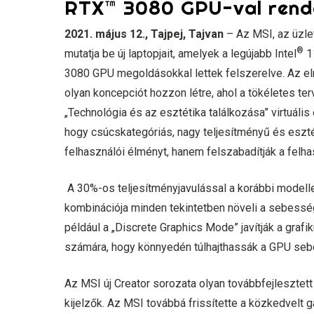
RTX™ 3080 GPU-val rende
2021. május 12., Tajpej, Tajvan
– Az MSI, az üzle
®
mutatja be új laptopjait, amelyek a legújabb Intel
1
3080 GPU megoldásokkal lettek felszerelve. Az elm
olyan koncepciót hozzon létre, ahol a tökéletes te
„Technológia és az esztétika találkozása” virtuáli
hogy csúcskategóriás, nagy teljesítményű és eszt
felhasználói élményt, hanem felszabadítják a felha
A 30%-os teljesítményjavulással a korábbi modelle
kombinációja minden tekintetben növeli a sebesség
például a „Discrete Graphics Mode” javítják a grafi
számára, hogy könnyedén túlhajthassák a GPU seb
Az MSI új Creator sorozata olyan továbbfejlesztett
kijelzők. Az MSI továbbá frissítette a közkedvelt 