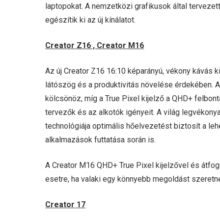
laptopokat. A nemzetközi grafikusok által terveze
egészítik ki az új kínálatot.
Creator Z16 , Creator M16
Az új Creator Z16 16:10 képarányú, vékony kávás ki
látószög és a produktivitás növelése érdekében. A
kölcsönöz, míg a True Pixel kijelző a QHD+ felbon
tervezők és az alkotók igényeit. A világ legvékony
technológiája optimális hőelvezetést biztosít a l
alkalmazások futtatása során is.
A Creator M16 QHD+ True Pixel kijelzővel és átfog
esetre, ha valaki egy könnyebb megoldást szeretne
Creator 17