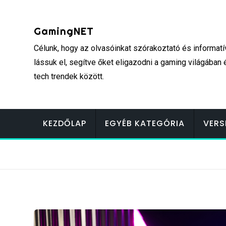
Skip
to
GamingNET
content
Célunk, hogy az olvasóinkat szórakoztató és informatí
lássuk el, segítve őket eligazodni a gaming világában 
tech trendek között.
KEZDŐLAP
EGYÉB KATEGÓRIA
VERS