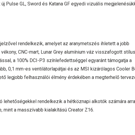
tt új Pulse GL, Sword és Katana GF egyedi vizuális megjelenésük
jelzővel rendelkezik, amelyet az aranymetszés ihletett a jobb
 vékony, CNC-mart, Lunar Grey alumínium váz visszafogott stílus
tással, a 100% DCI-P3 színlefedettséggel egyaránt támogatja a
abb, 0,1 mm-es ventilátorlapátjai és az MSI kizárólagos Cooler 
ehető legjobb felhasználói élmény érdekében a megterhelő tervez
ó lehetőségekkel rendelkezik a hétköznapi alkotók számára arr
, mint a masszívabb kialakítású Creator Z16.