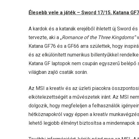
Élesebb vele a játék – Sword 17/15, Katana GF
A kardok és a katanák erejéből ihletett új Sword és
tervezte, aki a „
Romance of the Three Kingdoms”
v
Katana GF76 és a GF66 arra születtek, hogy inspirá
és az elkülönített numerikus billentyűkkel rendel
Katana GF laptopok nem csupán egyszerű belépő sz
világban zajló csaták során.
Az MSI a kreatív és az üzleti piacokra összpontosí
elkötelezettségét a művészetek iránt. Az MSI nemc
dolgozik, hogy megfeleljen a felhasználók igényeine
hétköznapokról vagy éppen a kreatív munkavégzésr
lehető legjobb élményt biztosítsa a mindennapok s