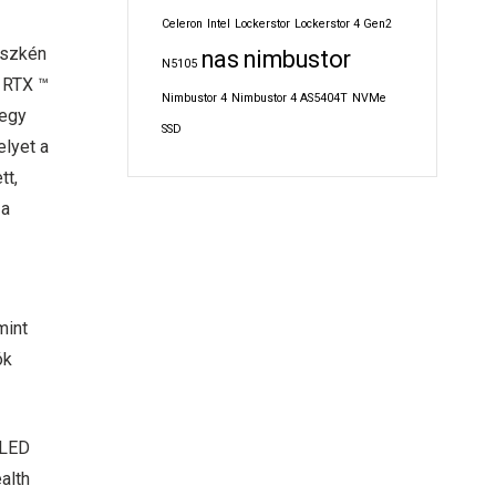
Celeron
Intel
Lockerstor
Lockerstor 4 Gen2
üszkén
nas
nimbustor
N5105
 RTX ™
Nimbustor 4
Nimbustor 4 AS5404T
NVMe
 egy
SSD
elyet a
tt,
 a
mint
ók
 LED
alth