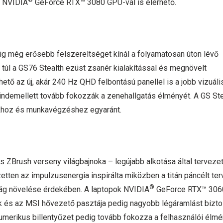
s NVIDIA
GeForce RTX™ 3080 GPU-val is elérhető.
edig még erősebb felszereltséget kínál a folyamatosan úton lévő
túl a GS76 Stealth ezüst zsanér kialakítással és megnövelt
ető az új, akár 240 Hz QHD felbontású panellel is a jobb vizuáli
ndemellett tovább fokozzák a zenehallgatás élményét. A GS Ste
okhoz és munkavégzéshez egyaránt.
ZBrush verseny világbajnoka – legújabb alkotása által tervezett
etten az impulzusenergia inspirálta miközben a titán páncélt te
®
ság növelése érdekében. A laptopok NVIDIA
GeForce RTX™ 306
k és az MSI hővezető pasztája pedig nagyobb légáramlást bizto
numerikus billentyűzet pedig tovább fokozza a felhasználói élmé