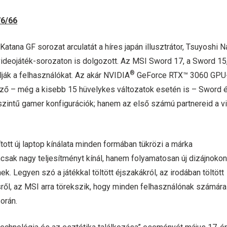
76/66
 Katana GF sorozat arculatát a híres japán illusztrátor, Tsuyoshi 
ideojáték-sorozaton is dolgozott. Az MSI Sword 17, a Sword 15,
®
lják a felhasználókat. Az akár NVIDIA
GeForce RTX™ 3060 GPU-
kező – még a kisebb 15 hüvelykes változatok esetén is – Sword 
intű gamer konfigurációk; hanem az első számú partnereid a vir
tott új laptop kínálata minden formában tükrözi a márka
sak nagy teljesítményt kínál, hanem folyamatosan új dizájnoko
k. Legyen szó a játékkal töltött éjszakákról, az irodában töltött
ől, az MSI arra törekszik, hogy minden felhasználónak számára
orán.