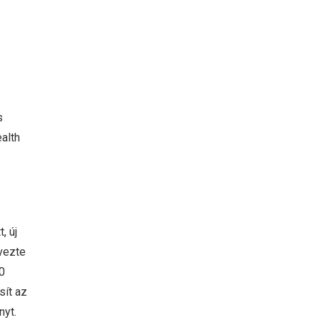
s
alth
, új
rvezte
0
sít az
nyt.