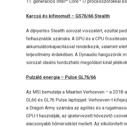
11. generációs Intel
Core™ i7 processzorokkal é
Karcsú és kifinomult – GS76/66 Stealth
A díjnyertes Stealth sorozat visszatért, ezúttal p
felhasználók számára. A GPU és a CPU frissítésén 
akkumulátorkapacitással rendelkezik, valamint elérh
teljesítmény érdekében. A Dynaudio hangszórók mi
sorozat ideális hordozható megoldást kínál játék
Pulzáló energia – Pulse GL76/66
Az MSI bemutatja a Maarten Verhoeven – a 2018-as 
GL66 és GL76 Pulse laptopjait. Verhoeven-t kifejez
a Dragon Army számára az agilitás és a rugalmas
GPU-t használják, az újratervezett hővezető csöve
alacsonyabb hőmérséklet mellett. Az elkülönített 