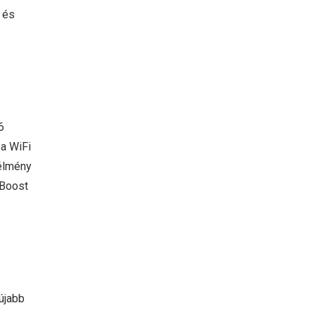
 és
6
 a WiFi
élmény
 Boost
újabb