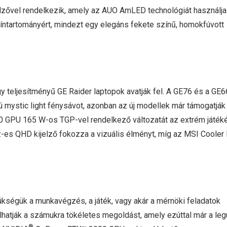
jelzővel rendelkezik, amely az AUO AmLED technológiát használja
íntartományért, mindezt egy elegáns fekete színű, homokfúvott
gy teljesítményű GE Raider laptopok avatják fel. A GE76 és a GE6
sú mystic light fénysávot, azonban az új modellek már támogatják
GPU 165 W-os TGP-vel rendelkező változatát az extrém játék
-es QHD kijelző fokozza a vizuális élményt, míg az MSI Cooler
kségük a munkavégzés, a játék, vagy akár a mérnöki feladatok
hatják a számukra tökéletes megoldást, amely ezúttal már a leg
®