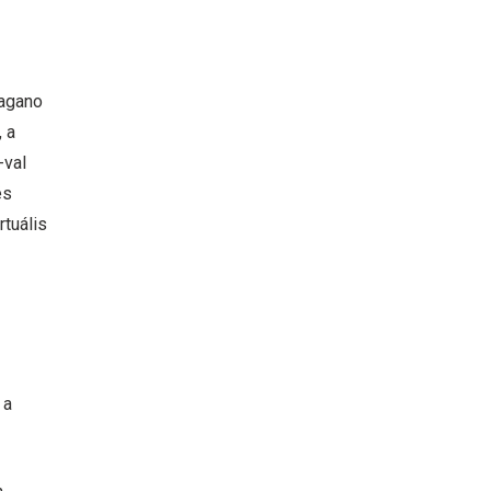
Nagano
 a
val
és
tuális
n
 a