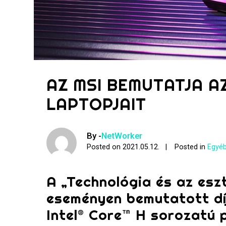
AZ MSI BEMUTATJA A
LAPTOPJAIT
By -
NetWorker
Posted on
2021.05.12.
Posted in
Egyéb
A „Technológia és az eszt
eseményen bemutatott díj
Intel® Core™ H sorozatú 