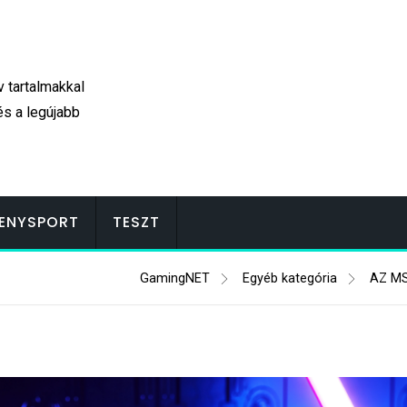
v tartalmakkal
és a legújabb
ENYSPORT
TESZT
GamingNET
Egyéb kategória
AZ MS