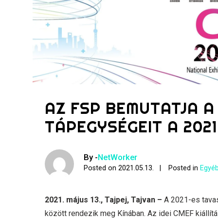
AZ FSP BEMUTATJA A
TÁPEGYSÉGEIT A 202
By -
NetWorker
Posted on
2021.05.13.
Posted in
Egyéb
2021. május 13., Tajpej, Tajvan –
A 2021-es tavas
között rendezik meg Kínában. Az idei CMEF kiállítá