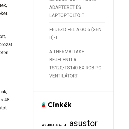
tek,
ADAPTERÉT ÉS
öket.
LAPTOPTÖLTŐIT
FEDEZD FEL A GO 6 (GEN
et,
II)-T
sorozat
A THERMALTAKE
etén
BEJELENTI A
TS120/TS140 EX RGB PC-
VENTILÁTORT
nak,
és 48
Címkék
atot
asustor
AS5404T
AS6704T