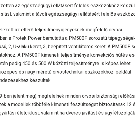
ezetten az egészségügyi ellátásért felelős eszközökhöz készül
oslást, valamint a távoli egészségügyi ellátásért felelős eszköz
elezett az eltérő teljesítményigényeknek megfelelő orvosi
-ban a Protek Power bemutatta a PM500F sorozatú tápegységek
sú, 2, U-alakú keret, 3, beépített ventilátoros keret. A PM500F 
datokhoz. A PM500F kimeneti teljesítménye konvekciós hűtés es
én pedig 450 és 500 W közötti teljesítményre is képes lehet
közepes és nagy méretű orvostechnikai eszközökhöz, például
endezésekhez készültek.
19-ben jelent meg) megfelelnek minden orvosi biztonsági előírás
Ezek a modellek többféle kimeneti feszültséget biztosítanak 12 
yártási életciklust, valamint hardveres javítást és ügyfélszolgál