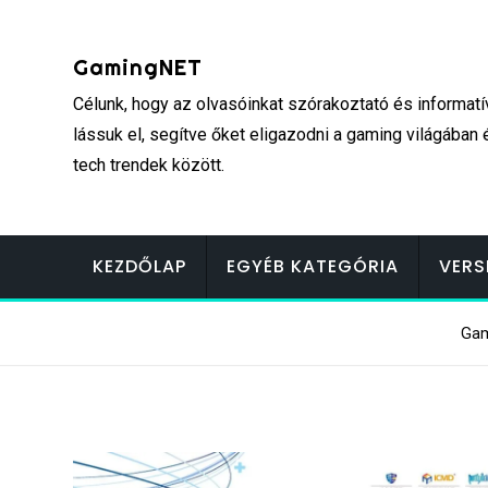
Skip
to
GamingNET
content
Célunk, hogy az olvasóinkat szórakoztató és informatí
lássuk el, segítve őket eligazodni a gaming világában 
tech trendek között.
KEZDŐLAP
EGYÉB KATEGÓRIA
VERS
Ga