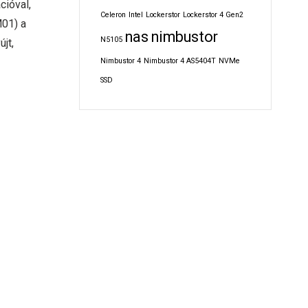
cióval,
Celeron
Intel
Lockerstor
Lockerstor 4 Gen2
M01) a
nas
nimbustor
N5105
jt,
Nimbustor 4
Nimbustor 4 AS5404T
NVMe
SSD