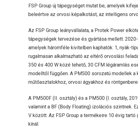
FSP Group új tápegységet mutat be, amelyek kifej
beleértve az orvosi képalkotást, az intelligens orv
Az FSP Group leányvállalata, a Protek Power elköt
tápegységek tervezése és gyártása mellett. 2020
amelyek háromféle kivitelben kaphatók: 1, nyák-típu
rugalmasan alkalmazható az eltérő orvoslási fela
350 és 400 W közé tehető, 30 CFM légáramlás eset
modelltől függően. A PM500 sorozatú modellek a 
műtőasztalokhoz, orvosi ágyakhoz és röntgenber
A PM500F (II. osztály) és a PM500 (I. osztály, 20
valamint a BF (Body Floating) izolációs szintnek. 
V között. Az FSP Group a termékeire 10 évig tartó g
kínál.