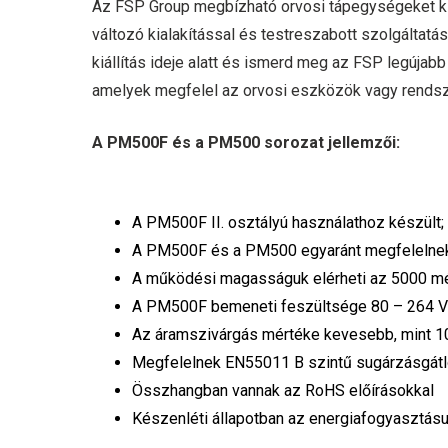
Az FSP Group megbízható orvosi tápegységeket kín
változó kialakítással és testreszabott szolgáltat
kiállítás ideje alatt és ismerd meg az FSP legújab
amelyek megfelel az orvosi eszközök vagy rendsz
A PM500F és a PM500 sorozat jellemzői:
A PM500F II. osztályú használathoz készült;
A PM500F és a PM500 egyaránt megfelelnek 
A működési magasságuk elérheti az 5000 mé
A PM500F bemeneti feszültsége 80 – 264 
Az áramszivárgás mértéke kevesebb, mint 1
Megfelelnek EN55011 B szintű sugárzásgátló 
Összhangban vannak az RoHS előírásokkal
Készenléti állapotban az energiafogyasztásu