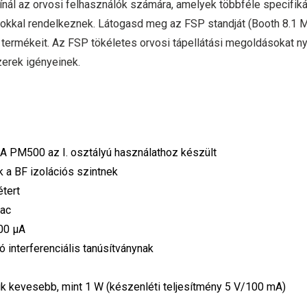
ál az orvosi felhasználók számára, amelyek többféle specifiká
ásokkal rendelkeznek. Látogasd meg az FSP standját (Booth 8.1 
b termékeit. Az FSP tökéletes orvosi tápellátási megoldásokat nyú
erek igényeinek.
 A PM500 az I. osztályú használathoz készült
a BF izolációs szintnek
tert
Vac
00 μA
interferenciális tanúsítványnak
k kevesebb, mint 1 W (készenléti teljesítmény 5 V/100 mA)