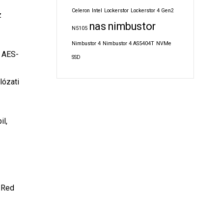
Celeron
Intel
Lockerstor
Lockerstor 4 Gen2
z
nas
nimbustor
N5105
Nimbustor 4
Nimbustor 4 AS5404T
NVMe
ú AES-
SSD
lózati
il,
a Red