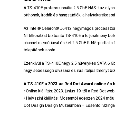
A TS-410E professzionális 2,5 GbE NAS-t az olyan
otthonok, irodák és hangstúdiók, a helytakarékos
Az Intel® Celeron® J6412 négymagos processzort 
NI titkosítást biztosító TS-410E a teljesítmény bef
channel memóriával és két 2,5 GbE RJ45-porttal a
telepítések során.
Ezenkívül a TS-410E négy 2,5 hüvelykes SATA 6 Gb/
nagy sebességű olvasási és írási teljesítményt biz
A TS-410E a 2023-as Red Dot Award online és hel
• Online kiállítás: 2023. június 19-től a Red Dot web
• Helyszíni kiállítás: Mostantól egészen 2024 máj
Dot Design Design Múzeumban – Essentől Szingapúr