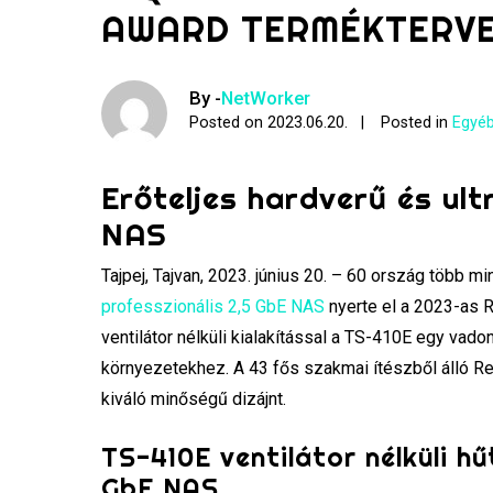
AWARD TERMÉKTERVEZ
By -
NetWorker
Posted on
2023.06.20.
Posted in
Egyéb
Erőteljes hardverű és ul
NAS
Tajpej, Tajvan, 2023. június 20. – 60 ország több 
professzionális 2,5 GbE NAS
nyerte el a 2023-as R
ventilátor nélküli kialakítással a TS-410E egy vado
környezetekhez. A 43 fős szakmai ítészből álló Re
kiváló minőségű dizájnt.
TS-410E ventilátor nélküli hű
GbE NAS