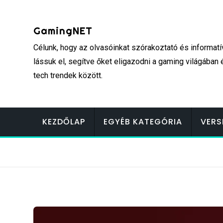
Skip
to
GamingNET
content
Célunk, hogy az olvasóinkat szórakoztató és informatí
lássuk el, segítve őket eligazodni a gaming világában 
tech trendek között.
KEZDŐLAP
EGYÉB KATEGÓRIA
VERS