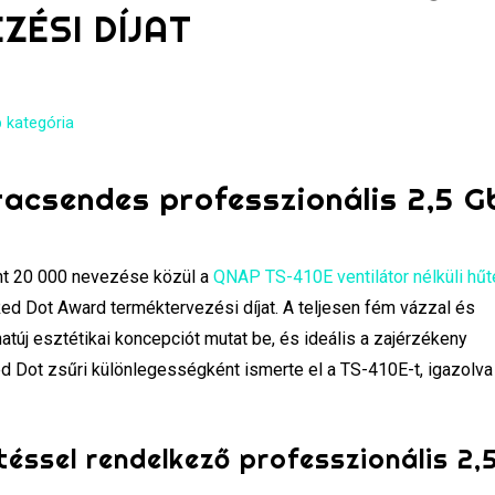
ÉSI DÍJAT
 kategória
tracsendes professzionális 2,5 G
mint 20 000 nevezése közül a
QNAP TS-410E ventilátor nélküli hű
ed Dot Award terméktervezési díjat. A teljesen fém vázzal és
natúj esztétikai koncepciót mutat be, és ideális a zajérzékeny
d Dot zsűri különlegességként ismerte el a TS-410E-t, igazolva
téssel rendelkező professzionális 2,