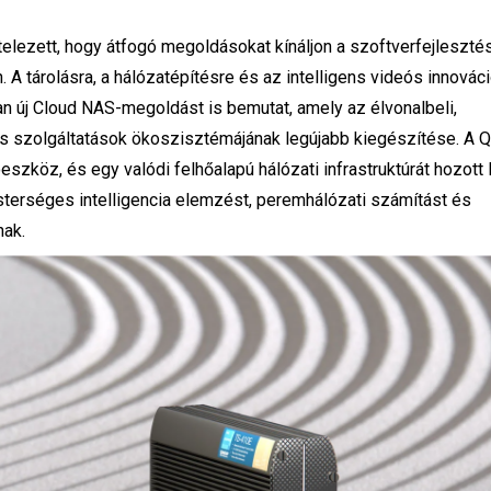
elezett, hogy átfogó megoldásokat kínáljon a szoftverfejlesztés
. A tárolásra, a hálózatépítésre és az intelligens videós innovác
 új Cloud NAS-megoldást is bemutat, amely az élvonalbeli,
s szolgáltatások ökoszisztémájának legújabb kiegészítése. A
szköz, és egy valódi felhőalapú hálózati infrastruktúrát hozott l
erséges intelligencia elemzést, peremhálózati számítást és
nak.