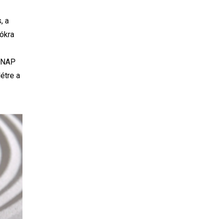
, a
iókra
 QNAP
étre a