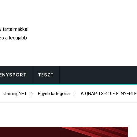
v tartalmakkal
és a legújabb
ENYSPORT
TESZT
GamingNET
Egyéb kategória
A QNAP TS-410E ELNYERTE