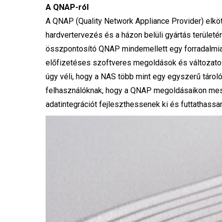
A QNAP-ról
A QNAP (Quality Network Appliance Provider) elköt
hardvertervezés és a házon belüli gyártás területén
összpontosító QNAP mindemellett egy forradalmian
előfizetéses szoftveres megoldások és változato
úgy véli, hogy a NAS több mint egy egyszerű tárolóe
felhasználóknak, hogy a QNAP megoldásaikon mest
adatintegrációt fejleszthessenek ki és futtathassa