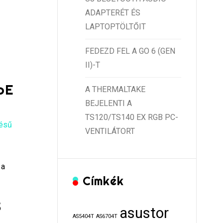
ADAPTERÉT ÉS
LAPTOPTÖLTŐIT
FEDEZD FEL A GO 6 (GEN
II)-T
bE
A THERMALTAKE
BEJELENTI A
TS120/TS140 EX RGB PC-
tésű
VENTILÁTORT
 a
Címkék
5
asustor
AS5404T
AS6704T